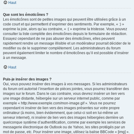
Haut
Que sont les émoticônes ?
Les émoticônes sont de petites images qui peuvent être utilisées grâce à un
code court et qui permettent d’exprimer des sentiments. Par exemple, « :) »
exprime la joie, alors qu’au contraire, « :( » exprime la tristesse. Vous pouvez
consulter la liste complète des émoticônes depuis le formulaire de rédaction.
Essayez cependant de ne pas abuser des émoticônes, elles peuvent
rapidement rendre un message illisible et un modérateur pourrait décider de le
modifier ou de le supprimer complètement. Les administrateurs du forum
peuvent également limiter le nombre d’émoticônes qu’il est possible d’insérer
à un message.
Haut
Puis-je insérer des images ?
Oui, vous pouvez insérer des images à vos messages. Si les administrateurs
du forum ont autorisé l’insertion de pièces jointes, vous pourrez transférer des
images sur le forum. Dans le cas contraire, vous devrez insérer un lien vers
une image distante, hébergée sur un serveur internet public, comme par
exemple « http://www.exemple.com/mon-image.gif ». Vous ne pourrez
cependant ni insérer de lien vers des images présentes sur votre propre
ordinateur (à moins, bien évidemment, que celui-ci soit en lui-même un
serveur internet), ni insérer de lien vers des images hébergées derrière un
quelconque système d’authentification, comme par exemple les services de
messagerie électronique de Outlook ou de Yahoo, les sites protégés par un
mot de passe, etc. Pour insérer une image, utilisez la balise BBCode « [img] ».