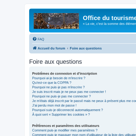
Office du tourism
« La vie, c'est la somme des éléments 
FAQ
Accueil du forum
Foire aux questions
Foire aux questions
Problèmes de connexion et d’inscription
Pourquoi ai-je besoin de m’inscrire ?
Qu’est-ce que la COPPA ?
Pourquoi ne puis-je pas m’inscrire ?
Je suis inscrit mais je ne peux pas me connecter !
Pourquoi ne puis-je pas me connecter ?
Je m’étais déjà inscrit par le passé mais ne peux à présent plus me co
J’ai perdu mon mot de passe !
Pourquoi suis-je déconnecté automatiquement ?
À quoi sert « Supprimer les cookies » ?
Préférences et paramètres des utilisateurs
Comment puis-je modifier mes paramètres ?
Comment puis-je masquer mon nom d’utilisateur de la liste des utilisate