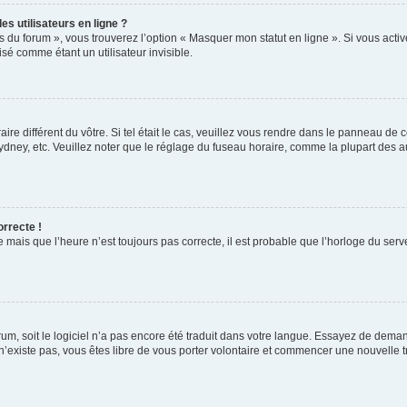
s utilisateurs en ligne ?
s du forum », vous trouverez l’option « Masquer mon statut en ligne ». Si vous activ
é comme étant un utilisateur invisible.
aire différent du vôtre. Si tel était le cas, veuillez vous rendre dans le panneau de co
ey, etc. Veuillez noter que le réglage du fuseau horaire, comme la plupart des autr
orrecte !
 mais que l’heure n’est toujours pas correcte, il est probable que l’horloge du serve
orum, soit le logiciel n’a pas encore été traduit dans votre langue. Essayez de deman
 n’existe pas, vous êtes libre de vous porter volontaire et commencer une nouvelle t