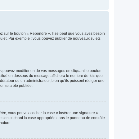
ez sur le bouton « Répondre ». Il se peut que vous ayez besoin
 sujet. Par exemple : vous pouvez publier de nouveaux sujets
s pouvez modifier un de vos messages en cliquant le bouton
e situé en dessous du message affichera le nombre de fois que
modérateur ou un administrateur, bien qu’ils puissent rédiger une
ponse a été publiée.
réée, vous pouvez cocher la case « Insérer une signature »
ages en cochant la case appropriée dans le panneau de contrôle
gnature.