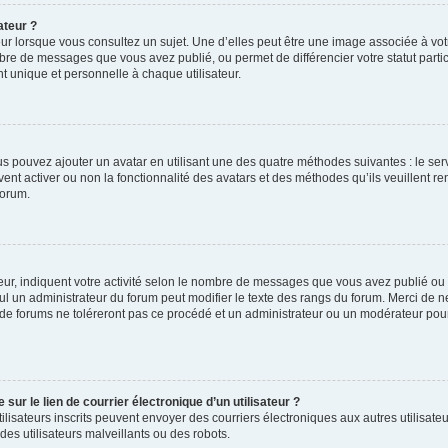
ateur ?
ur lorsque vous consultez un sujet. Une d’elles peut être une image associée à vo
mbre de messages que vous avez publié, ou permet de différencier votre statut parti
 unique et personnelle à chaque utilisateur.
ous pouvez ajouter un avatar en utilisant une des quatre méthodes suivantes : le serv
ent activer ou non la fonctionnalité des avatars et des méthodes qu’ils veuillent ren
forum.
ur, indiquent votre activité selon le nombre de messages que vous avez publié ou id
eul un administrateur du forum peut modifier le texte des rangs du forum. Merci de 
de forums ne toléreront pas ce procédé et un administrateur ou un modérateur pou
ur le lien de courrier électronique d’un utilisateur ?
s utilisateurs inscrits peuvent envoyer des courriers électroniques aux autres utili
es utilisateurs malveillants ou des robots.