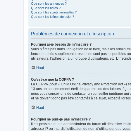
Que sont les annonces ?
Que sont les notes ?
Que sont les sujets verrouillés ?
Que sont les icônes de sujet ?
Problèmes de connexion et d’inscription
Pourquoi ai-je besoin de m’inscrire ?
Vous n’êtes pas dans l’obligation de le faire, mais les adminis
fonctionnalités supplémentaires qui ne sont pas disponibles aux 
utilisateurs, l’adhésion à un groupe d’utilisateurs, etc. L’insc
Haut
Qu’est-ce que la COPPA ?
La COPPA (pour « Child Online Privacy and Protection Act ») es
13 ans un consentement écrit des parents ou des tuteurs légaux
nous vous conseillons de contacter un conseiller juridique qui
et ne doivent donc pas être contactés à ce sujet, excepté lorsq
Haut
Pourquoi ne puis-je pas m’inscrire ?
Il est possible qu’un administrateur du forum ait désactivé les 
adresse IP ou interdit l’utilisation du nom d’utilisateur que vou