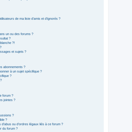
lisateurs de ma liste d’amis et d’ignorés ?
ans un ou des forums ?
sultat ?
blanche ?!
?
ssages et sujets ?
t les abonnements ?
onner à un sujet spécifique ?
ifique ?
 ?
ce forum ?
s jointes ?
cussions ?
ible ?
 d’abus ou d’ordres légaux liés à ce forum ?
r du forum ?