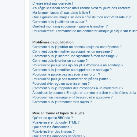
L’heure n’est pas correcte !
J’ai réglé le fuseau horaire mais l’heure n’est toujours pas correcte !
Ma langue n’apparaît pas dans la liste !
Que signifient les images situées à côté de mon nom d’utilisateur ?
Comment puis-je afficher un avatar ?
Quel est mon rang et comment puis-je le modifier ?
Pourquoi m’est-il demandé de me connecter lorsque je clique sur le lien 
Problèmes de publication
Comment puis-je publier un nouveau sujet ou une réponse ?
Comment puis-je modifier ou supprimer un message ?
Comment puis-je insérer une signature à mon message ?
Comment puis-je créer un sondage ?
Pourquoi ne puis-je pas ajouter plus d’options à un sondage ?
Comment puis-je modifier ou supprimer un sondage ?
Pourquoi ne puis-je pas accéder à un forum ?
Pourquoi ne puis-je pas transférer de pièces jointes ?
Pourquoi ai-je reçu un avertissement ?
Comment puis-je rapporter des messages à un modérateur ?
À quoi sert le bouton « Enregistrer comme brouillon » affiché lors de la 
Pourquoi mon message a-t-il besoin d’être approuvé ?
Comment puis-je remonter mes sujets ?
Mise en forme et types de sujets
Qu’est-ce que le BBCode ?
Puis-je insérer du code HTML ?
Que sont les émoticônes ?
Puis-je insérer des images ?
Que sont les annonces générales ?