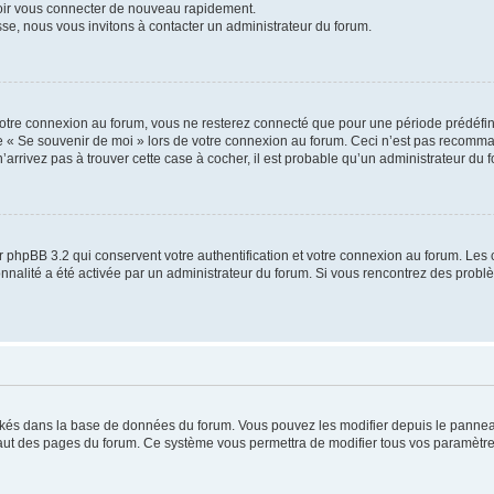
voir vous connecter de nouveau rapidement.
sse, nous vous invitons à contacter un administrateur du forum.
otre connexion au forum, vous ne resterez connecté que pour une période prédéfinie
se « Se souvenir de moi » lors de votre connexion au forum. Ceci n’est pas recomm
’arrivez pas à trouver cette case à cocher, il est probable qu’un administrateur du fo
 phpBB 3.2 qui conservent votre authentification et votre connexion au forum. Les 
tionnalité a été activée par un administrateur du forum. Si vous rencontrez des pro
ockés dans la base de données du forum. Vous pouvez les modifier depuis le panneau 
haut des pages du forum. Ce système vous permettra de modifier tous vos paramètre