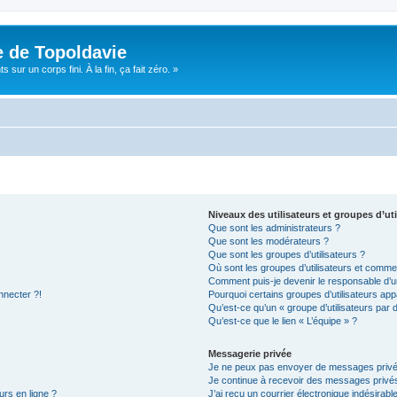
e de Topoldavie
sur un corps fini. À la fin, ça fait zéro. »
Niveaux des utilisateurs et groupes d’uti
Que sont les administrateurs ?
Que sont les modérateurs ?
Que sont les groupes d’utilisateurs ?
Où sont les groupes d’utilisateurs et commen
Comment puis-je devenir le responsable d’un
nnecter ?!
Pourquoi certains groupes d’utilisateurs app
Qu’est-ce qu’un « groupe d’utilisateurs par 
Qu’est-ce que le lien « L’équipe » ?
Messagerie privée
Je ne peux pas envoyer de messages privé
Je continue à recevoir des messages privés 
urs en ligne ?
J’ai reçu un courrier électronique indésirabl