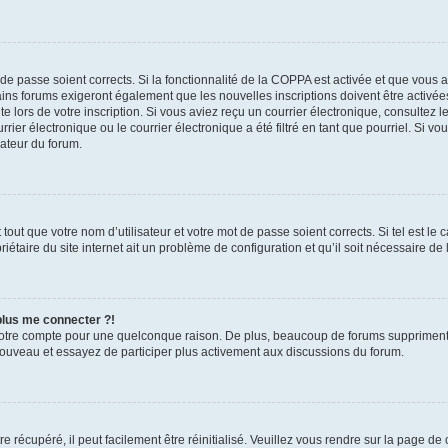
t de passe soient corrects. Si la fonctionnalité de la COPPA est activée et que vous 
ains forums exigeront également que les nouvelles inscriptions doivent être activée
te lors de votre inscription. Si vous aviez reçu un courrier électronique, consultez l
r électronique ou le courrier électronique a été filtré en tant que pourriel. Si vo
rateur du forum.
out que votre nom d’utilisateur et votre mot de passe soient corrects. Si tel est le
iétaire du site internet ait un problème de configuration et qu’il soit nécessaire de l
 plus me connecter ?!
votre compte pour une quelconque raison. De plus, beaucoup de forums suppriment pér
 nouveau et essayez de participer plus activement aux discussions du forum.
 récupéré, il peut facilement être réinitialisé. Veuillez vous rendre sur la page de