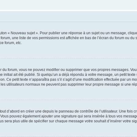
outon « Nouveau sujet ». Pour publier une réponse à un sujet ou un message, cliqu
 forum, une liste de vos permissions est affichée en bas de l’écran du forum ou du
ce forum, etc.
r du forum, vous ne pouvez modifier ou supprimer que vos propres messages. Vou
 initial ait été publié. Si quelqu’un a déjà répondu à votre message, un petit text
ion. Ce petit texte n’apparaîtra pas s’il s’agit d’une modification effectuée par un 
ue les utilisateurs normaux ne peuvent pas supprimer leur propre message si une ré
ut d’abord en créer une depuis le panneau de contrôle de l’utilisateur. Une fois c
ure. Vous pouvez également ajouter une signature qui sera insérée à tous vos mess
 vous sera plus utile de spécifier sur chaque message votre souhait d’insérer votre si