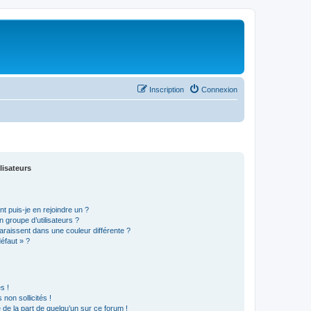
Inscription
Connexion
lisateurs
t puis-je en rejoindre un ?
 groupe d’utilisateurs ?
araissent dans une couleur différente ?
défaut » ?
s !
non sollicités !
e de la part de quelqu’un sur ce forum !