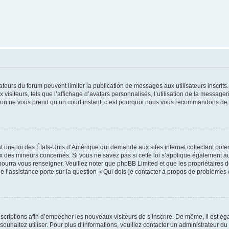
trateurs du forum peuvent limiter la publication de messages aux utilisateurs inscri
visiteurs, tels que l’affichage d’avatars personnalisés, l’utilisation de la messager
ription ne vous prend qu’un court instant, c’est pourquoi nous vous recommandons de l
t une loi des États-Unis d’Amérique qui demande aux sites internet collectant pot
 des mineurs concernés. Si vous ne savez pas si cette loi s’applique également au
 pourra vous renseigner. Veuillez noter que phpBB Limited et que les propriétaires
ue l’assistance porte sur la question « Qui dois-je contacter à propos de problèmes 
inscriptions afin d’empêcher les nouveaux visiteurs de s’inscrire. De même, il est é
s souhaitez utiliser. Pour plus d’informations, veuillez contacter un administrateur du