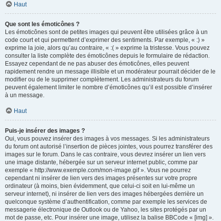
Haut
Que sont les émoticônes ?
Les émoticônes sont de petites images qui peuvent être utilisées grâce à un
code court et qui permettent d’exprimer des sentiments. Par exemple, « :) »
exprime la joie, alors qu’au contraire, « :( » exprime la tristesse. Vous pouvez
consulter la liste complète des émoticônes depuis le formulaire de rédaction.
Essayez cependant de ne pas abuser des émoticônes, elles peuvent
rapidement rendre un message illisible et un modérateur pourrait décider de le
modifier ou de le supprimer complètement. Les administrateurs du forum
peuvent également limiter le nombre d’émoticônes qu’il est possible d’insérer
à un message.
Haut
Puis-je insérer des images ?
Oui, vous pouvez insérer des images à vos messages. Si les administrateurs
du forum ont autorisé l’insertion de pièces jointes, vous pourrez transférer des
images sur le forum. Dans le cas contraire, vous devrez insérer un lien vers
une image distante, hébergée sur un serveur internet public, comme par
exemple « http://www.exemple.com/mon-image.gif ». Vous ne pourrez
cependant ni insérer de lien vers des images présentes sur votre propre
ordinateur (à moins, bien évidemment, que celui-ci soit en lui-même un
serveur internet), ni insérer de lien vers des images hébergées derrière un
quelconque système d’authentification, comme par exemple les services de
messagerie électronique de Outlook ou de Yahoo, les sites protégés par un
mot de passe, etc. Pour insérer une image, utilisez la balise BBCode « [img] ».