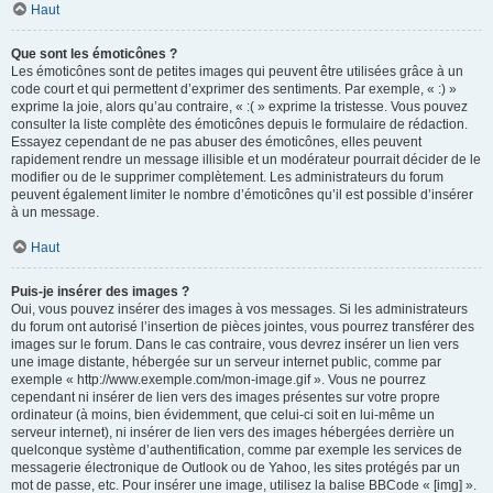
Haut
Que sont les émoticônes ?
Les émoticônes sont de petites images qui peuvent être utilisées grâce à un
code court et qui permettent d’exprimer des sentiments. Par exemple, « :) »
exprime la joie, alors qu’au contraire, « :( » exprime la tristesse. Vous pouvez
consulter la liste complète des émoticônes depuis le formulaire de rédaction.
Essayez cependant de ne pas abuser des émoticônes, elles peuvent
rapidement rendre un message illisible et un modérateur pourrait décider de le
modifier ou de le supprimer complètement. Les administrateurs du forum
peuvent également limiter le nombre d’émoticônes qu’il est possible d’insérer
à un message.
Haut
Puis-je insérer des images ?
Oui, vous pouvez insérer des images à vos messages. Si les administrateurs
du forum ont autorisé l’insertion de pièces jointes, vous pourrez transférer des
images sur le forum. Dans le cas contraire, vous devrez insérer un lien vers
une image distante, hébergée sur un serveur internet public, comme par
exemple « http://www.exemple.com/mon-image.gif ». Vous ne pourrez
cependant ni insérer de lien vers des images présentes sur votre propre
ordinateur (à moins, bien évidemment, que celui-ci soit en lui-même un
serveur internet), ni insérer de lien vers des images hébergées derrière un
quelconque système d’authentification, comme par exemple les services de
messagerie électronique de Outlook ou de Yahoo, les sites protégés par un
mot de passe, etc. Pour insérer une image, utilisez la balise BBCode « [img] ».