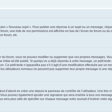
outon « Nouveau sujet ». Pour publier une réponse à un sujet ou un message, cliqu
 forum, une liste de vos permissions est affichée en bas de l’écran du forum ou du
ce forum, etc.
r du forum, vous ne pouvez modifier ou supprimer que vos propres messages. Vou
 initial ait été publié. Si quelqu’un a déjà répondu à votre message, un petit text
ion. Ce petit texte n’apparaîtra pas s’il s’agit d’une modification effectuée par un 
ue les utilisateurs normaux ne peuvent pas supprimer leur propre message si une ré
ut d’abord en créer une depuis le panneau de contrôle de l’utilisateur. Une fois c
ure. Vous pouvez également ajouter une signature qui sera insérée à tous vos mess
 vous sera plus utile de spécifier sur chaque message votre souhait d’insérer votre si