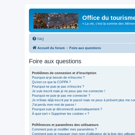
Office du tourism
« La vie, c'est la somme des éléments 
FAQ
Accueil du forum
Foire aux questions
Foire aux questions
Problèmes de connexion et d’inscription
Pourquoi ai-je besoin de m’inscrire ?
Qu’est-ce que la COPPA ?
Pourquoi ne puis-je pas m’inscrire ?
Je suis inscrit mais je ne peux pas me connecter !
Pourquoi ne puis-je pas me connecter ?
Je m’étais déjà inscrit par le passé mais ne peux à présent plus me co
J’ai perdu mon mot de passe !
Pourquoi suis-je déconnecté automatiquement ?
À quoi sert « Supprimer les cookies » ?
Préférences et paramètres des utilisateurs
Comment puis-je modifier mes paramètres ?
Comment puis-je masquer mon nom d’utilisateur de la liste des utilisate