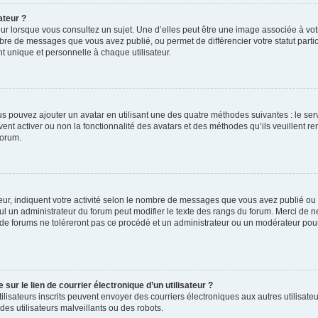
ateur ?
ur lorsque vous consultez un sujet. Une d’elles peut être une image associée à vo
mbre de messages que vous avez publié, ou permet de différencier votre statut parti
 unique et personnelle à chaque utilisateur.
ous pouvez ajouter un avatar en utilisant une des quatre méthodes suivantes : le serv
ent activer ou non la fonctionnalité des avatars et des méthodes qu’ils veuillent ren
forum.
ur, indiquent votre activité selon le nombre de messages que vous avez publié ou id
eul un administrateur du forum peut modifier le texte des rangs du forum. Merci de 
de forums ne toléreront pas ce procédé et un administrateur ou un modérateur pou
ur le lien de courrier électronique d’un utilisateur ?
s utilisateurs inscrits peuvent envoyer des courriers électroniques aux autres utili
es utilisateurs malveillants ou des robots.