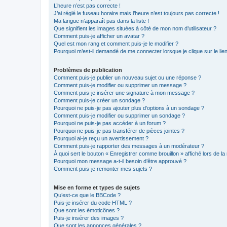
L’heure n’est pas correcte !
J’ai réglé le fuseau horaire mais l’heure n’est toujours pas correcte !
Ma langue n’apparaît pas dans la liste !
Que signifient les images situées à côté de mon nom d’utilisateur ?
Comment puis-je afficher un avatar ?
Quel est mon rang et comment puis-je le modifier ?
Pourquoi m’est-il demandé de me connecter lorsque je clique sur le lien 
Problèmes de publication
Comment puis-je publier un nouveau sujet ou une réponse ?
Comment puis-je modifier ou supprimer un message ?
Comment puis-je insérer une signature à mon message ?
Comment puis-je créer un sondage ?
Pourquoi ne puis-je pas ajouter plus d’options à un sondage ?
Comment puis-je modifier ou supprimer un sondage ?
Pourquoi ne puis-je pas accéder à un forum ?
Pourquoi ne puis-je pas transférer de pièces jointes ?
Pourquoi ai-je reçu un avertissement ?
Comment puis-je rapporter des messages à un modérateur ?
À quoi sert le bouton « Enregistrer comme brouillon » affiché lors de la 
Pourquoi mon message a-t-il besoin d’être approuvé ?
Comment puis-je remonter mes sujets ?
Mise en forme et types de sujets
Qu’est-ce que le BBCode ?
Puis-je insérer du code HTML ?
Que sont les émoticônes ?
Puis-je insérer des images ?
Que sont les annonces générales ?