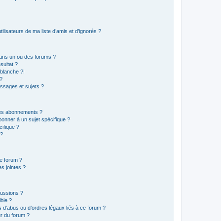
lisateurs de ma liste d’amis et d’ignorés ?
ans un ou des forums ?
sultat ?
blanche ?!
?
ssages et sujets ?
t les abonnements ?
onner à un sujet spécifique ?
ifique ?
 ?
ce forum ?
s jointes ?
cussions ?
ible ?
 d’abus ou d’ordres légaux liés à ce forum ?
r du forum ?