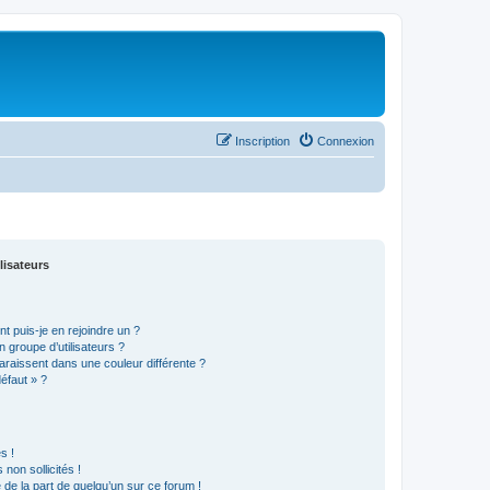
Inscription
Connexion
lisateurs
t puis-je en rejoindre un ?
 groupe d’utilisateurs ?
araissent dans une couleur différente ?
défaut » ?
s !
non sollicités !
e de la part de quelqu’un sur ce forum !