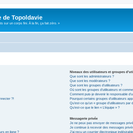
e de Topoldavie
sur un corps fini. À la fin, ça fait zéro. »
Niveaux des utilisateurs et groupes d’uti
Que sont les administrateurs ?
Que sont les modérateurs ?
Que sont les groupes d’utilisateurs ?
Où sont les groupes d’utilisateurs et commen
Comment puis-je devenir le responsable d’un
nnecter ?!
Pourquoi certains groupes d’utilisateurs app
Qu’est-ce qu’un « groupe d’utilisateurs par 
Qu’est-ce que le lien « L’équipe » ?
Messagerie privée
Je ne peux pas envoyer de messages privé
Je continue à recevoir des messages privés 
urs en ligne ?
J’ai reçu un courrier électronique indésirabl