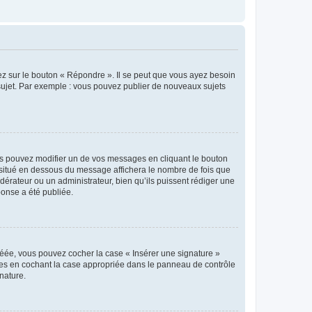
ez sur le bouton « Répondre ». Il se peut que vous ayez besoin
 sujet. Par exemple : vous pouvez publier de nouveaux sujets
s pouvez modifier un de vos messages en cliquant le bouton
e situé en dessous du message affichera le nombre de fois que
modérateur ou un administrateur, bien qu’ils puissent rédiger une
ponse a été publiée.
réée, vous pouvez cocher la case « Insérer une signature »
ages en cochant la case appropriée dans le panneau de contrôle
gnature.