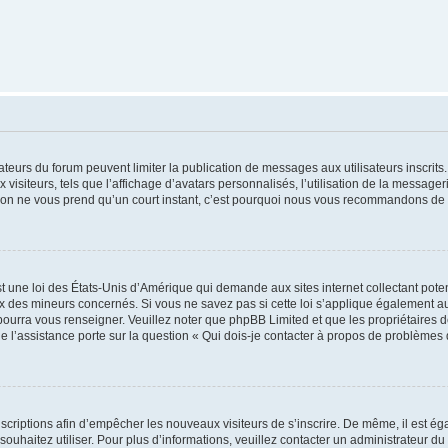
trateurs du forum peuvent limiter la publication de messages aux utilisateurs inscri
visiteurs, tels que l’affichage d’avatars personnalisés, l’utilisation de la messager
ription ne vous prend qu’un court instant, c’est pourquoi nous vous recommandons de l
t une loi des États-Unis d’Amérique qui demande aux sites internet collectant pot
 des mineurs concernés. Si vous ne savez pas si cette loi s’applique également au
 pourra vous renseigner. Veuillez noter que phpBB Limited et que les propriétaires
ue l’assistance porte sur la question « Qui dois-je contacter à propos de problèmes 
inscriptions afin d’empêcher les nouveaux visiteurs de s’inscrire. De même, il est é
s souhaitez utiliser. Pour plus d’informations, veuillez contacter un administrateur du