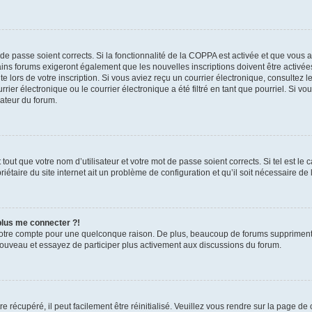
t de passe soient corrects. Si la fonctionnalité de la COPPA est activée et que vous 
ains forums exigeront également que les nouvelles inscriptions doivent être activée
te lors de votre inscription. Si vous aviez reçu un courrier électronique, consultez l
r électronique ou le courrier électronique a été filtré en tant que pourriel. Si vo
rateur du forum.
out que votre nom d’utilisateur et votre mot de passe soient corrects. Si tel est le
iétaire du site internet ait un problème de configuration et qu’il soit nécessaire de l
 plus me connecter ?!
votre compte pour une quelconque raison. De plus, beaucoup de forums suppriment pér
 nouveau et essayez de participer plus activement aux discussions du forum.
 récupéré, il peut facilement être réinitialisé. Veuillez vous rendre sur la page de