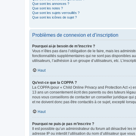
Que sont les annonces ?
Que sont les notes ?
Que sont les sujets verrouillés ?
Que sont les icônes de sujet ?
Problèmes de connexion et d’inscription
Pourquoi ai-je besoin de m’inscrire ?
Vous n’êtes pas dans l’obligation de le faire, mais les adminis
fonctionnalités supplémentaires qui ne sont pas disponibles aux 
utilisateurs, l’adhésion à un groupe d’utilisateurs, etc. L’insc
Haut
Qu’est-ce que la COPPA ?
La COPPA (pour « Child Online Privacy and Protection Act ») es
13 ans un consentement écrit des parents ou des tuteurs légaux
nous vous conseillons de contacter un conseiller juridique qui
et ne doivent donc pas être contactés à ce sujet, excepté lorsq
Haut
Pourquoi ne puis-je pas m’inscrire ?
Il est possible qu’un administrateur du forum ait désactivé les 
adresse IP ou interdit l’utilisation du nom d’utilisateur que vou