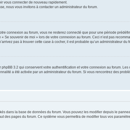
voir vous connecter de nouveau rapidement.
sse, nous vous invitons à contacter un administrateur du forum.
otre connexion au forum, vous ne resterez connecté que pour une période prédéfinie
se « Se souvenir de moi » lors de votre connexion au forum. Ceci n’est pas recomm
’arrivez pas à trouver cette case à cocher, il est probable qu’un administrateur du fo
 phpBB 3.2 qui conservent votre authentification et votre connexion au forum. Les 
tionnalité a été activée par un administrateur du forum. Si vous rencontrez des pro
ockés dans la base de données du forum. Vous pouvez les modifier depuis le panneau 
haut des pages du forum. Ce système vous permettra de modifier tous vos paramètre