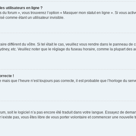
s utilisateurs en ligne ?
s du forum », vous trouverez l’option « Masquer mon statut en ligne ». Si vous activ
é comme étant un utilisateur invisible.
aire différent du vôtre. Si tel était le cas, veuillez vous rendre dans le panneau de co
ey, etc. Veuillez noter que le réglage du fuseau horaire, comme la plupart des autr
orrecte !
 mais que l’heure n’est toujours pas correcte, il est probable que l’horloge du serve
orum, soit le logiciel n’a pas encore été traduit dans votre langue. Essayez de deman
 n’existe pas, vous êtes libre de vous porter volontaire et commencer une nouvelle t