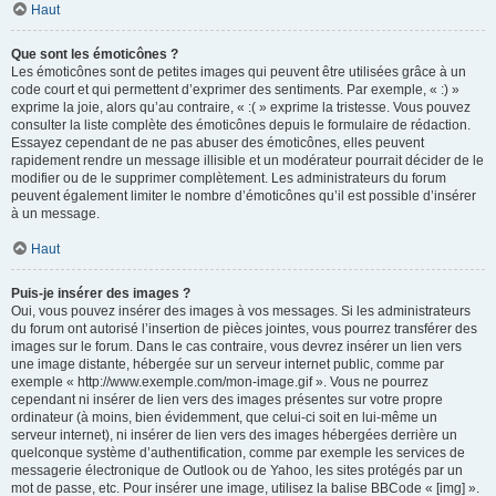
Haut
Que sont les émoticônes ?
Les émoticônes sont de petites images qui peuvent être utilisées grâce à un
code court et qui permettent d’exprimer des sentiments. Par exemple, « :) »
exprime la joie, alors qu’au contraire, « :( » exprime la tristesse. Vous pouvez
consulter la liste complète des émoticônes depuis le formulaire de rédaction.
Essayez cependant de ne pas abuser des émoticônes, elles peuvent
rapidement rendre un message illisible et un modérateur pourrait décider de le
modifier ou de le supprimer complètement. Les administrateurs du forum
peuvent également limiter le nombre d’émoticônes qu’il est possible d’insérer
à un message.
Haut
Puis-je insérer des images ?
Oui, vous pouvez insérer des images à vos messages. Si les administrateurs
du forum ont autorisé l’insertion de pièces jointes, vous pourrez transférer des
images sur le forum. Dans le cas contraire, vous devrez insérer un lien vers
une image distante, hébergée sur un serveur internet public, comme par
exemple « http://www.exemple.com/mon-image.gif ». Vous ne pourrez
cependant ni insérer de lien vers des images présentes sur votre propre
ordinateur (à moins, bien évidemment, que celui-ci soit en lui-même un
serveur internet), ni insérer de lien vers des images hébergées derrière un
quelconque système d’authentification, comme par exemple les services de
messagerie électronique de Outlook ou de Yahoo, les sites protégés par un
mot de passe, etc. Pour insérer une image, utilisez la balise BBCode « [img] ».