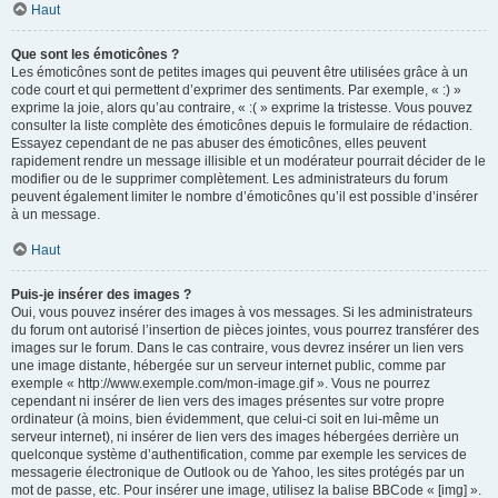
Haut
Que sont les émoticônes ?
Les émoticônes sont de petites images qui peuvent être utilisées grâce à un
code court et qui permettent d’exprimer des sentiments. Par exemple, « :) »
exprime la joie, alors qu’au contraire, « :( » exprime la tristesse. Vous pouvez
consulter la liste complète des émoticônes depuis le formulaire de rédaction.
Essayez cependant de ne pas abuser des émoticônes, elles peuvent
rapidement rendre un message illisible et un modérateur pourrait décider de le
modifier ou de le supprimer complètement. Les administrateurs du forum
peuvent également limiter le nombre d’émoticônes qu’il est possible d’insérer
à un message.
Haut
Puis-je insérer des images ?
Oui, vous pouvez insérer des images à vos messages. Si les administrateurs
du forum ont autorisé l’insertion de pièces jointes, vous pourrez transférer des
images sur le forum. Dans le cas contraire, vous devrez insérer un lien vers
une image distante, hébergée sur un serveur internet public, comme par
exemple « http://www.exemple.com/mon-image.gif ». Vous ne pourrez
cependant ni insérer de lien vers des images présentes sur votre propre
ordinateur (à moins, bien évidemment, que celui-ci soit en lui-même un
serveur internet), ni insérer de lien vers des images hébergées derrière un
quelconque système d’authentification, comme par exemple les services de
messagerie électronique de Outlook ou de Yahoo, les sites protégés par un
mot de passe, etc. Pour insérer une image, utilisez la balise BBCode « [img] ».