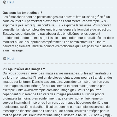
Haut
Que sont les émoticônes ?
Les émoticônes sont de petites images qui peuvent être utilisées grâce à un
code court et qui permettent d’exprimer des sentiments. Par exemple, « :) »
exprime la joie, alors qu’au contraire, « :( » exprime la tristesse. Vous pouvez
consulter la liste complète des émoticônes depuis le formulaire de rédaction.
Essayez cependant de ne pas abuser des émoticônes, elles peuvent
rapidement rendre un message illisible et un modérateur pourrait décider de le
modifier ou de le supprimer complètement. Les administrateurs du forum
peuvent également limiter le nombre d’émoticônes qu’il est possible d’insérer
à un message.
Haut
Puis-je insérer des images ?
Oui, vous pouvez insérer des images à vos messages. Si les administrateurs
du forum ont autorisé l’insertion de pièces jointes, vous pourrez transférer des
images sur le forum. Dans le cas contraire, vous devrez insérer un lien vers
une image distante, hébergée sur un serveur internet public, comme par
exemple « http://www.exemple.com/mon-image.gif ». Vous ne pourrez
cependant ni insérer de lien vers des images présentes sur votre propre
ordinateur (à moins, bien évidemment, que celui-ci soit en lui-même un
serveur internet), ni insérer de lien vers des images hébergées derrière un
quelconque système d’authentification, comme par exemple les services de
messagerie électronique de Outlook ou de Yahoo, les sites protégés par un
mot de passe, etc. Pour insérer une image, utilisez la balise BBCode « [img] ».