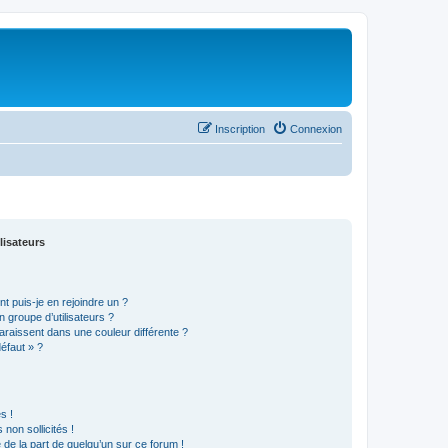
Inscription
Connexion
lisateurs
t puis-je en rejoindre un ?
 groupe d’utilisateurs ?
araissent dans une couleur différente ?
défaut » ?
s !
non sollicités !
e de la part de quelqu’un sur ce forum !