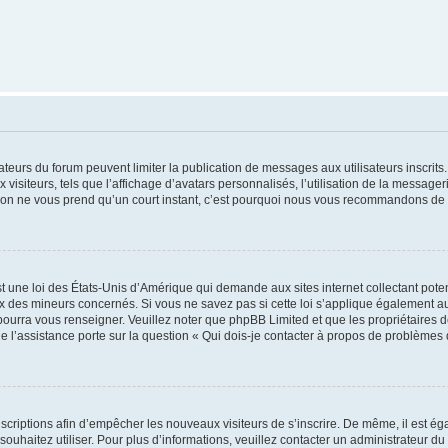
trateurs du forum peuvent limiter la publication de messages aux utilisateurs inscri
visiteurs, tels que l’affichage d’avatars personnalisés, l’utilisation de la messager
ription ne vous prend qu’un court instant, c’est pourquoi nous vous recommandons de l
t une loi des États-Unis d’Amérique qui demande aux sites internet collectant pot
 des mineurs concernés. Si vous ne savez pas si cette loi s’applique également au
 pourra vous renseigner. Veuillez noter que phpBB Limited et que les propriétaires
ue l’assistance porte sur la question « Qui dois-je contacter à propos de problèmes 
inscriptions afin d’empêcher les nouveaux visiteurs de s’inscrire. De même, il est é
s souhaitez utiliser. Pour plus d’informations, veuillez contacter un administrateur du