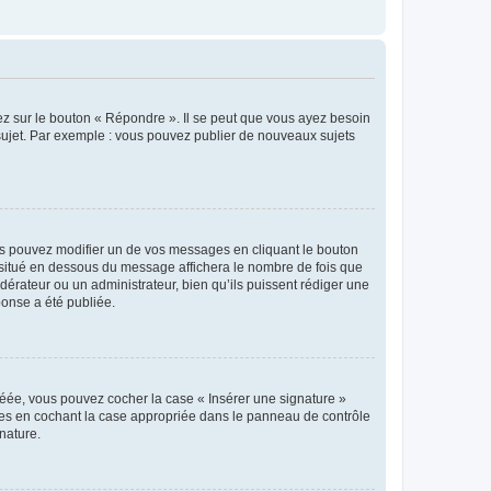
ez sur le bouton « Répondre ». Il se peut que vous ayez besoin
 sujet. Par exemple : vous pouvez publier de nouveaux sujets
s pouvez modifier un de vos messages en cliquant le bouton
e situé en dessous du message affichera le nombre de fois que
modérateur ou un administrateur, bien qu’ils puissent rédiger une
ponse a été publiée.
réée, vous pouvez cocher la case « Insérer une signature »
ages en cochant la case appropriée dans le panneau de contrôle
gnature.