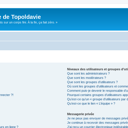
e de Topoldavie
sur un corps fini. À la fin, ça fait zéro. »
Niveaux des utilisateurs et groupes d’uti
Que sont les administrateurs ?
Que sont les modérateurs ?
Que sont les groupes d’utilisateurs ?
Où sont les groupes d’utilisateurs et commen
Comment puis-je devenir le responsable d’un
nnecter ?!
Pourquoi certains groupes d’utilisateurs app
Qu’est-ce qu’un « groupe d’utilisateurs par 
Qu’est-ce que le lien « L’équipe » ?
Messagerie privée
Je ne peux pas envoyer de messages privé
Je continue à recevoir des messages privés 
urs en ligne ?
J’ai reçu un courrier électronique indésirabl