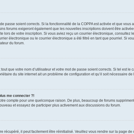
t de passe soient corrects. Si la fonctionnalité de la COPPA est activée et que vous 
ains forums exigeront également que les nouvelles inscriptions doivent être activée
te lors de votre inscription. Si vous aviez reçu un courrier électronique, consultez l
r électronique ou le courrier électronique a été filtré en tant que pourriel. Si vo
rateur du forum.
out que votre nom d’utilisateur et votre mot de passe soient corrects. Si tel est le
iétaire du site internet ait un problème de configuration et qu’il soit nécessaire de l
 plus me connecter ?!
votre compte pour une quelconque raison. De plus, beaucoup de forums suppriment pér
 nouveau et essayez de participer plus activement aux discussions du forum.
 récupéré, il peut facilement être réinitialisé. Veuillez vous rendre sur la page de