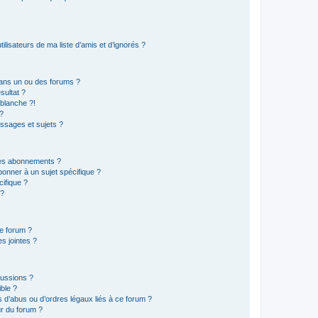
lisateurs de ma liste d’amis et d’ignorés ?
ans un ou des forums ?
sultat ?
blanche ?!
?
ssages et sujets ?
t les abonnements ?
onner à un sujet spécifique ?
ifique ?
 ?
ce forum ?
s jointes ?
cussions ?
ible ?
 d’abus ou d’ordres légaux liés à ce forum ?
r du forum ?