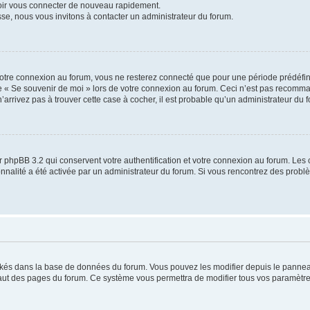
voir vous connecter de nouveau rapidement.
sse, nous vous invitons à contacter un administrateur du forum.
otre connexion au forum, vous ne resterez connecté que pour une période prédéfinie
se « Se souvenir de moi » lors de votre connexion au forum. Ceci n’est pas recomm
’arrivez pas à trouver cette case à cocher, il est probable qu’un administrateur du fo
 phpBB 3.2 qui conservent votre authentification et votre connexion au forum. Les 
tionnalité a été activée par un administrateur du forum. Si vous rencontrez des pro
ockés dans la base de données du forum. Vous pouvez les modifier depuis le panneau 
haut des pages du forum. Ce système vous permettra de modifier tous vos paramètre