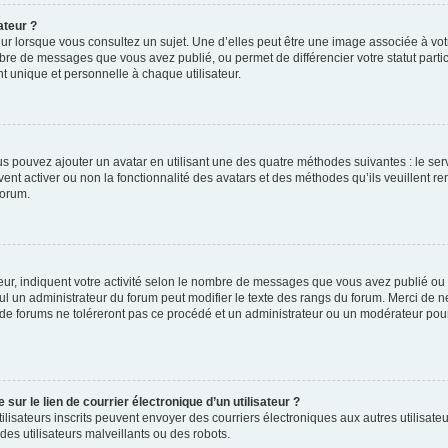
ateur ?
ur lorsque vous consultez un sujet. Une d’elles peut être une image associée à vo
mbre de messages que vous avez publié, ou permet de différencier votre statut parti
 unique et personnelle à chaque utilisateur.
ous pouvez ajouter un avatar en utilisant une des quatre méthodes suivantes : le serv
ent activer ou non la fonctionnalité des avatars et des méthodes qu’ils veuillent ren
forum.
ur, indiquent votre activité selon le nombre de messages que vous avez publié ou id
eul un administrateur du forum peut modifier le texte des rangs du forum. Merci de 
de forums ne toléreront pas ce procédé et un administrateur ou un modérateur pou
ur le lien de courrier électronique d’un utilisateur ?
s utilisateurs inscrits peuvent envoyer des courriers électroniques aux autres utili
es utilisateurs malveillants ou des robots.