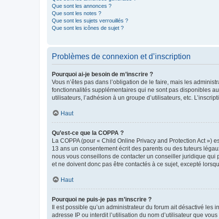
Que sont les annonces ?
Que sont les notes ?
Que sont les sujets verrouillés ?
Que sont les icônes de sujet ?
Problèmes de connexion et d’inscription
Pourquoi ai-je besoin de m’inscrire ?
Vous n’êtes pas dans l’obligation de le faire, mais les adminis
fonctionnalités supplémentaires qui ne sont pas disponibles aux 
utilisateurs, l’adhésion à un groupe d’utilisateurs, etc. L’insc
Haut
Qu’est-ce que la COPPA ?
La COPPA (pour « Child Online Privacy and Protection Act ») es
13 ans un consentement écrit des parents ou des tuteurs légaux
nous vous conseillons de contacter un conseiller juridique qui
et ne doivent donc pas être contactés à ce sujet, excepté lorsq
Haut
Pourquoi ne puis-je pas m’inscrire ?
Il est possible qu’un administrateur du forum ait désactivé les 
adresse IP ou interdit l’utilisation du nom d’utilisateur que vou