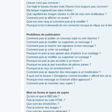
L’heure n’est pas correcte !
J’ai réglé le fuseau horaire mais l’heure n’est toujours pas correcte !
Ma langue n’apparaît pas dans la liste !
Que signifient les images situées à côté de mon nom d’utilisateur ?
Comment puis-je afficher un avatar ?
Quel est mon rang et comment puis-je le modifier ?
Pourquoi m’est-il demandé de me connecter lorsque je clique sur le lien 
Problèmes de publication
Comment puis-je publier un nouveau sujet ou une réponse ?
Comment puis-je modifier ou supprimer un message ?
Comment puis-je insérer une signature à mon message ?
Comment puis-je créer un sondage ?
Pourquoi ne puis-je pas ajouter plus d’options à un sondage ?
Comment puis-je modifier ou supprimer un sondage ?
Pourquoi ne puis-je pas accéder à un forum ?
Pourquoi ne puis-je pas transférer de pièces jointes ?
Pourquoi ai-je reçu un avertissement ?
Comment puis-je rapporter des messages à un modérateur ?
À quoi sert le bouton « Enregistrer comme brouillon » affiché lors de la 
Pourquoi mon message a-t-il besoin d’être approuvé ?
Comment puis-je remonter mes sujets ?
Mise en forme et types de sujets
Qu’est-ce que le BBCode ?
Puis-je insérer du code HTML ?
Que sont les émoticônes ?
Puis-je insérer des images ?
Que sont les annonces générales ?