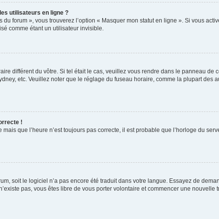
s utilisateurs en ligne ?
s du forum », vous trouverez l’option « Masquer mon statut en ligne ». Si vous activ
é comme étant un utilisateur invisible.
aire différent du vôtre. Si tel était le cas, veuillez vous rendre dans le panneau de co
ey, etc. Veuillez noter que le réglage du fuseau horaire, comme la plupart des autr
orrecte !
 mais que l’heure n’est toujours pas correcte, il est probable que l’horloge du serve
orum, soit le logiciel n’a pas encore été traduit dans votre langue. Essayez de deman
 n’existe pas, vous êtes libre de vous porter volontaire et commencer une nouvelle t