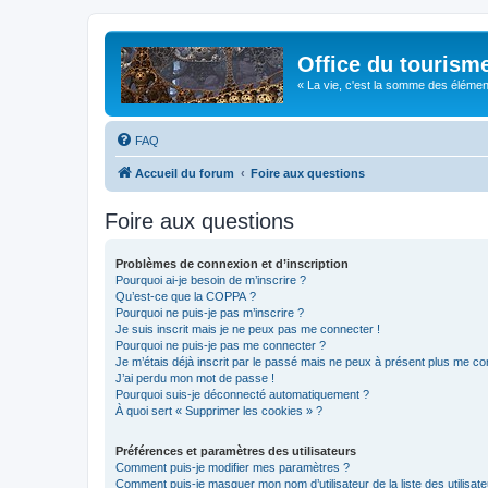
Office du tourism
« La vie, c'est la somme des éléments 
FAQ
Accueil du forum
Foire aux questions
Foire aux questions
Problèmes de connexion et d’inscription
Pourquoi ai-je besoin de m’inscrire ?
Qu’est-ce que la COPPA ?
Pourquoi ne puis-je pas m’inscrire ?
Je suis inscrit mais je ne peux pas me connecter !
Pourquoi ne puis-je pas me connecter ?
Je m’étais déjà inscrit par le passé mais ne peux à présent plus me co
J’ai perdu mon mot de passe !
Pourquoi suis-je déconnecté automatiquement ?
À quoi sert « Supprimer les cookies » ?
Préférences et paramètres des utilisateurs
Comment puis-je modifier mes paramètres ?
Comment puis-je masquer mon nom d’utilisateur de la liste des utilisate