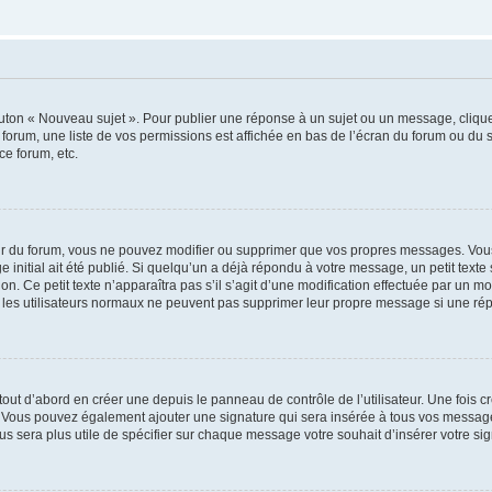
outon « Nouveau sujet ». Pour publier une réponse à un sujet ou un message, cliqu
 forum, une liste de vos permissions est affichée en bas de l’écran du forum ou du
ce forum, etc.
r du forum, vous ne pouvez modifier ou supprimer que vos propres messages. Vou
 initial ait été publié. Si quelqu’un a déjà répondu à votre message, un petit text
ion. Ce petit texte n’apparaîtra pas s’il s’agit d’une modification effectuée par un 
ue les utilisateurs normaux ne peuvent pas supprimer leur propre message si une ré
ut d’abord en créer une depuis le panneau de contrôle de l’utilisateur. Une fois c
ure. Vous pouvez également ajouter une signature qui sera insérée à tous vos mess
 vous sera plus utile de spécifier sur chaque message votre souhait d’insérer votre si