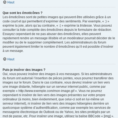
Haut
Que sont les émoticônes ?
Les émoticônes sont de petites images qui peuvent être utilisées grâce à un
code court et qui permettent d’exprimer des sentiments. Par exemple, « :) »
exprime la joie, alors qu’au contraire, « :( » exprime la tristesse. Vous pouvez
consulter la liste complète des émoticônes depuis le formulaire de rédaction.
Essayez cependant de ne pas abuser des émoticônes, elles peuvent
rapidement rendre un message illisible et un modérateur pourrait décider de le
modifier ou de le supprimer complètement. Les administrateurs du forum
peuvent également limiter le nombre d’émoticônes qu’il est possible d’insérer
à un message.
Haut
Puis-je insérer des images ?
Oui, vous pouvez insérer des images à vos messages. Si les administrateurs
du forum ont autorisé l’insertion de pièces jointes, vous pourrez transférer des
images sur le forum. Dans le cas contraire, vous devrez insérer un lien vers
une image distante, hébergée sur un serveur internet public, comme par
exemple « http://www.exemple.com/mon-image.gif ». Vous ne pourrez
cependant ni insérer de lien vers des images présentes sur votre propre
ordinateur (à moins, bien évidemment, que celui-ci soit en lui-même un
serveur internet), ni insérer de lien vers des images hébergées derrière un
quelconque système d’authentification, comme par exemple les services de
messagerie électronique de Outlook ou de Yahoo, les sites protégés par un
mot de passe, etc. Pour insérer une image, utilisez la balise BBCode « [img] ».