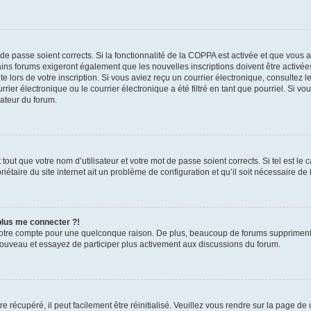
t de passe soient corrects. Si la fonctionnalité de la COPPA est activée et que vous 
ains forums exigeront également que les nouvelles inscriptions doivent être activée
te lors de votre inscription. Si vous aviez reçu un courrier électronique, consultez l
r électronique ou le courrier électronique a été filtré en tant que pourriel. Si vo
rateur du forum.
out que votre nom d’utilisateur et votre mot de passe soient corrects. Si tel est le
iétaire du site internet ait un problème de configuration et qu’il soit nécessaire de l
 plus me connecter ?!
votre compte pour une quelconque raison. De plus, beaucoup de forums suppriment pér
 nouveau et essayez de participer plus activement aux discussions du forum.
 récupéré, il peut facilement être réinitialisé. Veuillez vous rendre sur la page de