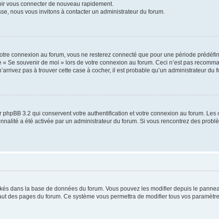
voir vous connecter de nouveau rapidement.
sse, nous vous invitons à contacter un administrateur du forum.
otre connexion au forum, vous ne resterez connecté que pour une période prédéfinie
se « Se souvenir de moi » lors de votre connexion au forum. Ceci n’est pas recomm
’arrivez pas à trouver cette case à cocher, il est probable qu’un administrateur du fo
 phpBB 3.2 qui conservent votre authentification et votre connexion au forum. Les 
tionnalité a été activée par un administrateur du forum. Si vous rencontrez des pro
ockés dans la base de données du forum. Vous pouvez les modifier depuis le panneau 
haut des pages du forum. Ce système vous permettra de modifier tous vos paramètre