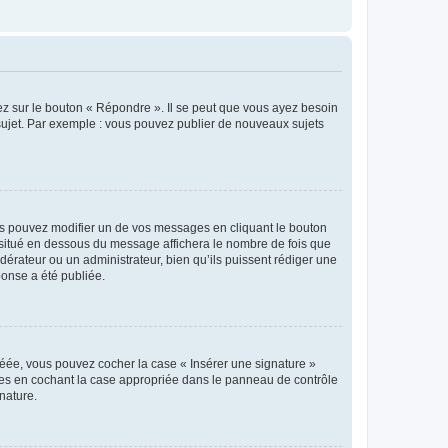
ez sur le bouton « Répondre ». Il se peut que vous ayez besoin
 sujet. Par exemple : vous pouvez publier de nouveaux sujets
s pouvez modifier un de vos messages en cliquant le bouton
e situé en dessous du message affichera le nombre de fois que
modérateur ou un administrateur, bien qu’ils puissent rédiger une
ponse a été publiée.
réée, vous pouvez cocher la case « Insérer une signature »
ages en cochant la case appropriée dans le panneau de contrôle
gnature.