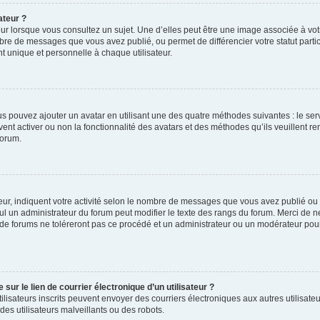
ateur ?
ur lorsque vous consultez un sujet. Une d’elles peut être une image associée à vo
mbre de messages que vous avez publié, ou permet de différencier votre statut parti
 unique et personnelle à chaque utilisateur.
ous pouvez ajouter un avatar en utilisant une des quatre méthodes suivantes : le serv
ent activer ou non la fonctionnalité des avatars et des méthodes qu’ils veuillent ren
forum.
ur, indiquent votre activité selon le nombre de messages que vous avez publié ou id
eul un administrateur du forum peut modifier le texte des rangs du forum. Merci de 
de forums ne toléreront pas ce procédé et un administrateur ou un modérateur pou
ur le lien de courrier électronique d’un utilisateur ?
s utilisateurs inscrits peuvent envoyer des courriers électroniques aux autres utili
es utilisateurs malveillants ou des robots.