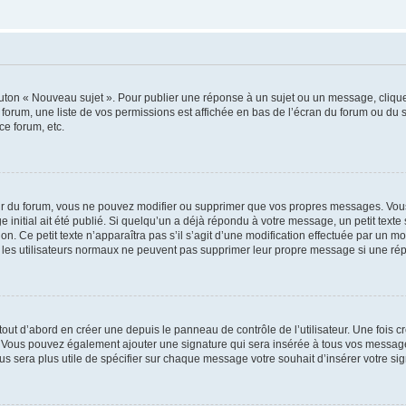
outon « Nouveau sujet ». Pour publier une réponse à un sujet ou un message, cliqu
 forum, une liste de vos permissions est affichée en bas de l’écran du forum ou du
ce forum, etc.
r du forum, vous ne pouvez modifier ou supprimer que vos propres messages. Vou
 initial ait été publié. Si quelqu’un a déjà répondu à votre message, un petit text
ion. Ce petit texte n’apparaîtra pas s’il s’agit d’une modification effectuée par un 
ue les utilisateurs normaux ne peuvent pas supprimer leur propre message si une ré
ut d’abord en créer une depuis le panneau de contrôle de l’utilisateur. Une fois c
ure. Vous pouvez également ajouter une signature qui sera insérée à tous vos mess
 vous sera plus utile de spécifier sur chaque message votre souhait d’insérer votre si