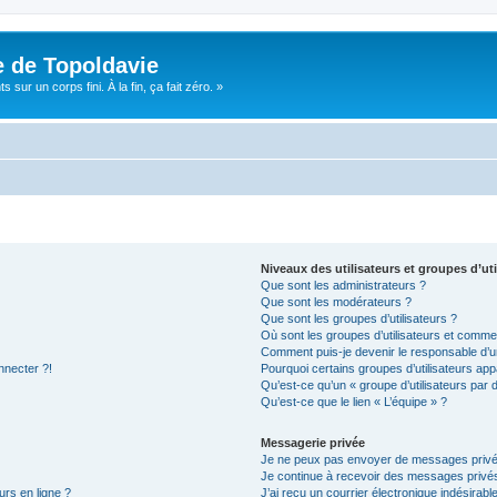
e de Topoldavie
sur un corps fini. À la fin, ça fait zéro. »
Niveaux des utilisateurs et groupes d’uti
Que sont les administrateurs ?
Que sont les modérateurs ?
Que sont les groupes d’utilisateurs ?
Où sont les groupes d’utilisateurs et commen
Comment puis-je devenir le responsable d’un
nnecter ?!
Pourquoi certains groupes d’utilisateurs app
Qu’est-ce qu’un « groupe d’utilisateurs par 
Qu’est-ce que le lien « L’équipe » ?
Messagerie privée
Je ne peux pas envoyer de messages privé
Je continue à recevoir des messages privés 
urs en ligne ?
J’ai reçu un courrier électronique indésirabl