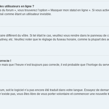
s utilisateurs en ligne ?
s du forum », vous trouverez l’option « Masquer mon statut en ligne ». Si vous activ
é comme étant un utilisateur invisible.
aire différent du vôtre. Si tel était le cas, veuillez vous rendre dans le panneau de co
ey, etc. Veuillez noter que le réglage du fuseau horaire, comme la plupart des autr
orrecte !
 mais que l’heure n’est toujours pas correcte, il est probable que l’horloge du serve
orum, soit le logiciel n’a pas encore été traduit dans votre langue. Essayez de deman
 n’existe pas, vous êtes libre de vous porter volontaire et commencer une nouvelle t