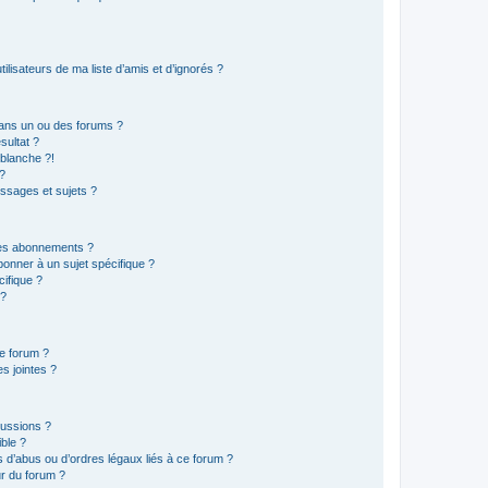
lisateurs de ma liste d’amis et d’ignorés ?
ans un ou des forums ?
sultat ?
blanche ?!
?
ssages et sujets ?
t les abonnements ?
onner à un sujet spécifique ?
ifique ?
 ?
ce forum ?
s jointes ?
cussions ?
ible ?
 d’abus ou d’ordres légaux liés à ce forum ?
r du forum ?