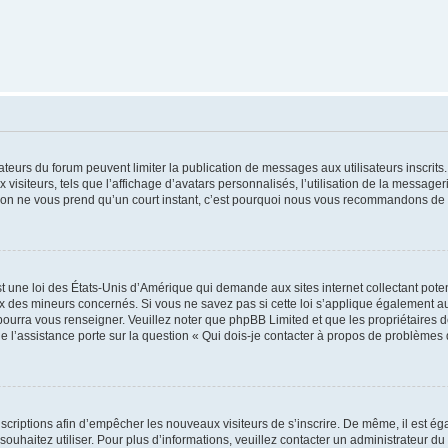
trateurs du forum peuvent limiter la publication de messages aux utilisateurs inscri
visiteurs, tels que l’affichage d’avatars personnalisés, l’utilisation de la messager
ription ne vous prend qu’un court instant, c’est pourquoi nous vous recommandons de l
t une loi des États-Unis d’Amérique qui demande aux sites internet collectant pot
 des mineurs concernés. Si vous ne savez pas si cette loi s’applique également au
 pourra vous renseigner. Veuillez noter que phpBB Limited et que les propriétaires
ue l’assistance porte sur la question « Qui dois-je contacter à propos de problèmes 
inscriptions afin d’empêcher les nouveaux visiteurs de s’inscrire. De même, il est é
s souhaitez utiliser. Pour plus d’informations, veuillez contacter un administrateur du