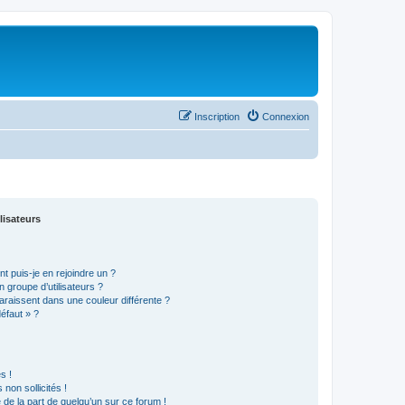
Inscription
Connexion
lisateurs
t puis-je en rejoindre un ?
 groupe d’utilisateurs ?
araissent dans une couleur différente ?
défaut » ?
s !
non sollicités !
e de la part de quelqu’un sur ce forum !