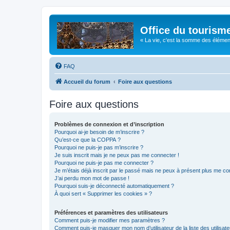
Office du tourism
« La vie, c'est la somme des éléments 
FAQ
Accueil du forum
Foire aux questions
Foire aux questions
Problèmes de connexion et d’inscription
Pourquoi ai-je besoin de m’inscrire ?
Qu’est-ce que la COPPA ?
Pourquoi ne puis-je pas m’inscrire ?
Je suis inscrit mais je ne peux pas me connecter !
Pourquoi ne puis-je pas me connecter ?
Je m’étais déjà inscrit par le passé mais ne peux à présent plus me co
J’ai perdu mon mot de passe !
Pourquoi suis-je déconnecté automatiquement ?
À quoi sert « Supprimer les cookies » ?
Préférences et paramètres des utilisateurs
Comment puis-je modifier mes paramètres ?
Comment puis-je masquer mon nom d’utilisateur de la liste des utilisate