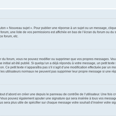
outon « Nouveau sujet ». Pour publier une réponse à un sujet ou un message, cliqu
 forum, une liste de vos permissions est affichée en bas de l’écran du forum ou du
ce forum, etc.
r du forum, vous ne pouvez modifier ou supprimer que vos propres messages. Vou
 initial ait été publié. Si quelqu’un a déjà répondu à votre message, un petit text
ion. Ce petit texte n’apparaîtra pas s’il s’agit d’une modification effectuée par un 
ue les utilisateurs normaux ne peuvent pas supprimer leur propre message si une ré
ut d’abord en créer une depuis le panneau de contrôle de l’utilisateur. Une fois c
ure. Vous pouvez également ajouter une signature qui sera insérée à tous vos mess
 vous sera plus utile de spécifier sur chaque message votre souhait d’insérer votre si