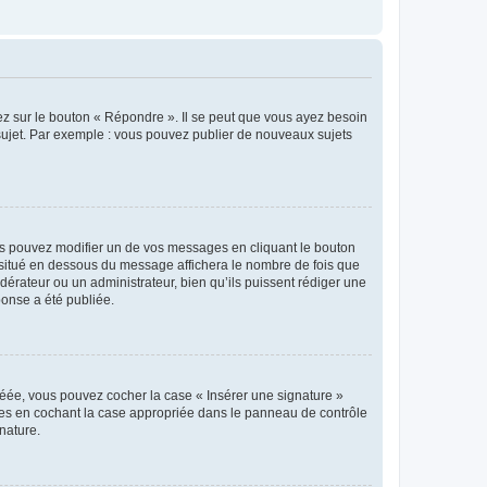
ez sur le bouton « Répondre ». Il se peut que vous ayez besoin
 sujet. Par exemple : vous pouvez publier de nouveaux sujets
s pouvez modifier un de vos messages en cliquant le bouton
e situé en dessous du message affichera le nombre de fois que
modérateur ou un administrateur, bien qu’ils puissent rédiger une
ponse a été publiée.
réée, vous pouvez cocher la case « Insérer une signature »
ages en cochant la case appropriée dans le panneau de contrôle
gnature.