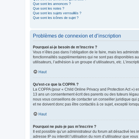
Que sont les annonces ?
Que sont les notes ?
Que sont les sujets verrouillés ?
Que sont les icônes de sujet ?
Problèmes de connexion et d’inscription
Pourquoi ai-je besoin de m’inscrire ?
Vous n’êtes pas dans l’obligation de le faire, mais les adminis
fonctionnalités supplémentaires qui ne sont pas disponibles aux 
utilisateurs, l’adhésion à un groupe d’utilisateurs, etc. L’insc
Haut
Qu’est-ce que la COPPA ?
La COPPA (pour « Child Online Privacy and Protection Act ») es
13 ans un consentement écrit des parents ou des tuteurs légaux
nous vous conseillons de contacter un conseiller juridique qui
et ne doivent donc pas être contactés à ce sujet, excepté lorsq
Haut
Pourquoi ne puis-je pas m’inscrire ?
Il est possible qu’un administrateur du forum ait désactivé les 
adresse IP ou interdit l’utilisation du nom d’utilisateur que vou