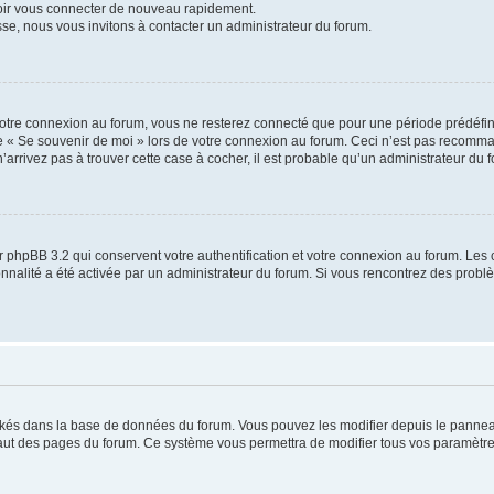
voir vous connecter de nouveau rapidement.
sse, nous vous invitons à contacter un administrateur du forum.
otre connexion au forum, vous ne resterez connecté que pour une période prédéfinie
se « Se souvenir de moi » lors de votre connexion au forum. Ceci n’est pas recomm
’arrivez pas à trouver cette case à cocher, il est probable qu’un administrateur du fo
 phpBB 3.2 qui conservent votre authentification et votre connexion au forum. Les 
tionnalité a été activée par un administrateur du forum. Si vous rencontrez des pro
ockés dans la base de données du forum. Vous pouvez les modifier depuis le panneau 
haut des pages du forum. Ce système vous permettra de modifier tous vos paramètre