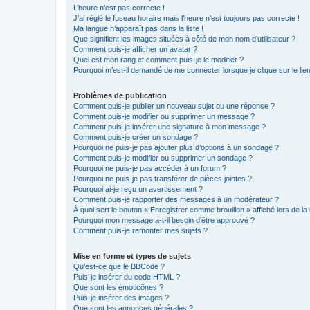
L’heure n’est pas correcte !
J’ai réglé le fuseau horaire mais l’heure n’est toujours pas correcte !
Ma langue n’apparaît pas dans la liste !
Que signifient les images situées à côté de mon nom d’utilisateur ?
Comment puis-je afficher un avatar ?
Quel est mon rang et comment puis-je le modifier ?
Pourquoi m’est-il demandé de me connecter lorsque je clique sur le lien 
Problèmes de publication
Comment puis-je publier un nouveau sujet ou une réponse ?
Comment puis-je modifier ou supprimer un message ?
Comment puis-je insérer une signature à mon message ?
Comment puis-je créer un sondage ?
Pourquoi ne puis-je pas ajouter plus d’options à un sondage ?
Comment puis-je modifier ou supprimer un sondage ?
Pourquoi ne puis-je pas accéder à un forum ?
Pourquoi ne puis-je pas transférer de pièces jointes ?
Pourquoi ai-je reçu un avertissement ?
Comment puis-je rapporter des messages à un modérateur ?
À quoi sert le bouton « Enregistrer comme brouillon » affiché lors de la 
Pourquoi mon message a-t-il besoin d’être approuvé ?
Comment puis-je remonter mes sujets ?
Mise en forme et types de sujets
Qu’est-ce que le BBCode ?
Puis-je insérer du code HTML ?
Que sont les émoticônes ?
Puis-je insérer des images ?
Que sont les annonces générales ?