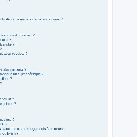
lisateurs de ma liste d’amis et d’ignorés ?
ans un ou des forums ?
sultat ?
blanche ?!
?
ssages et sujets ?
t les abonnements ?
onner à un sujet spécifique ?
ifique ?
 ?
ce forum ?
s jointes ?
cussions ?
ible ?
 d’abus ou d’ordres légaux liés à ce forum ?
r du forum ?