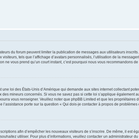
trateurs du forum peuvent limiter la publication de messages aux utilisateurs inscri
visiteurs, tels que l’affichage d’avatars personnalisés, l’utilisation de la messager
ription ne vous prend qu’un court instant, c’est pourquoi nous vous recommandons de l
t une loi des États-Unis d’Amérique qui demande aux sites internet collectant pot
 des mineurs concernés. Si vous ne savez pas si cette loi s’applique également au
 pourra vous renseigner. Veuillez noter que phpBB Limited et que les propriétaires
ue l’assistance porte sur la question « Qui dois-je contacter à propos de problèmes 
inscriptions afin d’empêcher les nouveaux visiteurs de s’inscrire. De même, il est é
s souhaitez utiliser. Pour plus d’informations, veuillez contacter un administrateur du