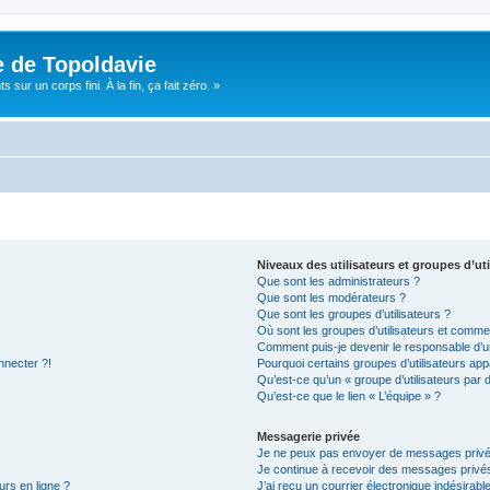
e de Topoldavie
sur un corps fini. À la fin, ça fait zéro. »
Niveaux des utilisateurs et groupes d’uti
Que sont les administrateurs ?
Que sont les modérateurs ?
Que sont les groupes d’utilisateurs ?
Où sont les groupes d’utilisateurs et commen
Comment puis-je devenir le responsable d’un
nnecter ?!
Pourquoi certains groupes d’utilisateurs app
Qu’est-ce qu’un « groupe d’utilisateurs par 
Qu’est-ce que le lien « L’équipe » ?
Messagerie privée
Je ne peux pas envoyer de messages privé
Je continue à recevoir des messages privés 
urs en ligne ?
J’ai reçu un courrier électronique indésirabl