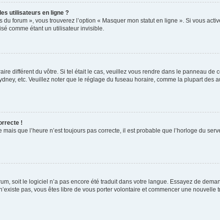
s utilisateurs en ligne ?
s du forum », vous trouverez l’option « Masquer mon statut en ligne ». Si vous activ
é comme étant un utilisateur invisible.
aire différent du vôtre. Si tel était le cas, veuillez vous rendre dans le panneau de co
ey, etc. Veuillez noter que le réglage du fuseau horaire, comme la plupart des autr
orrecte !
 mais que l’heure n’est toujours pas correcte, il est probable que l’horloge du serve
orum, soit le logiciel n’a pas encore été traduit dans votre langue. Essayez de deman
 n’existe pas, vous êtes libre de vous porter volontaire et commencer une nouvelle t