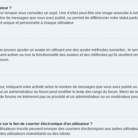
ateur ?
ur lorsque vous consultez un sujet. Une d’elles peut être une image associée à vo
mbre de messages que vous avez publié, ou permet de différencier votre statut parti
 unique et personnelle à chaque utilisateur.
ous pouvez ajouter un avatar en utilisant une des quatre méthodes suivantes : le serv
ent activer ou non la fonctionnalité des avatars et des méthodes qu’ils veuillent ren
forum.
ur, indiquent votre activité selon le nombre de messages que vous avez publié ou id
eul un administrateur du forum peut modifier le texte des rangs du forum. Merci de 
de forums ne toléreront pas ce procédé et un administrateur ou un modérateur pou
ur le lien de courrier électronique d’un utilisateur ?
s utilisateurs inscrits peuvent envoyer des courriers électroniques aux autres utili
es utilisateurs malveillants ou des robots.