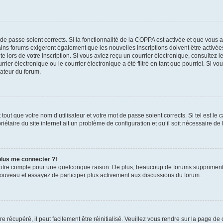
t de passe soient corrects. Si la fonctionnalité de la COPPA est activée et que vous 
ains forums exigeront également que les nouvelles inscriptions doivent être activée
te lors de votre inscription. Si vous aviez reçu un courrier électronique, consultez l
r électronique ou le courrier électronique a été filtré en tant que pourriel. Si vo
rateur du forum.
out que votre nom d’utilisateur et votre mot de passe soient corrects. Si tel est le
iétaire du site internet ait un problème de configuration et qu’il soit nécessaire de l
 plus me connecter ?!
votre compte pour une quelconque raison. De plus, beaucoup de forums suppriment pér
 nouveau et essayez de participer plus activement aux discussions du forum.
 récupéré, il peut facilement être réinitialisé. Veuillez vous rendre sur la page de