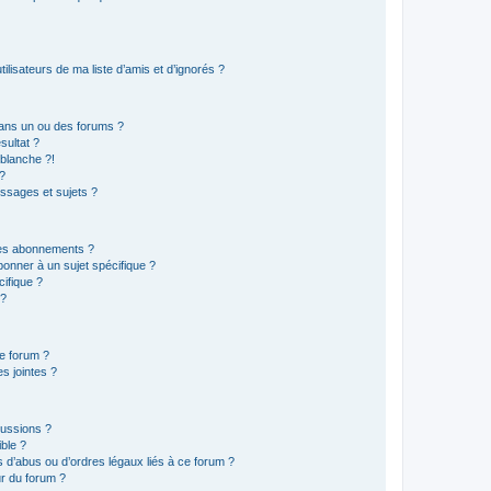
lisateurs de ma liste d’amis et d’ignorés ?
ans un ou des forums ?
sultat ?
blanche ?!
?
ssages et sujets ?
t les abonnements ?
onner à un sujet spécifique ?
ifique ?
 ?
ce forum ?
s jointes ?
cussions ?
ible ?
 d’abus ou d’ordres légaux liés à ce forum ?
r du forum ?