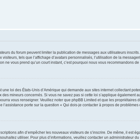
trateurs du forum peuvent limiter la publication de messages aux utilisateurs inscri
visiteurs, tels que l’affichage d’avatars personnalisés, l’utilisation de la messager
ription ne vous prend qu’un court instant, c’est pourquoi nous vous recommandons de l
t une loi des États-Unis d’Amérique qui demande aux sites internet collectant pot
 des mineurs concernés. Si vous ne savez pas si cette loi s’applique également au
 pourra vous renseigner. Veuillez noter que phpBB Limited et que les propriétaires
ue l’assistance porte sur la question « Qui dois-je contacter à propos de problèmes 
inscriptions afin d’empêcher les nouveaux visiteurs de s’inscrire. De même, il est é
s souhaitez utiliser. Pour plus d’informations, veuillez contacter un administrateur du