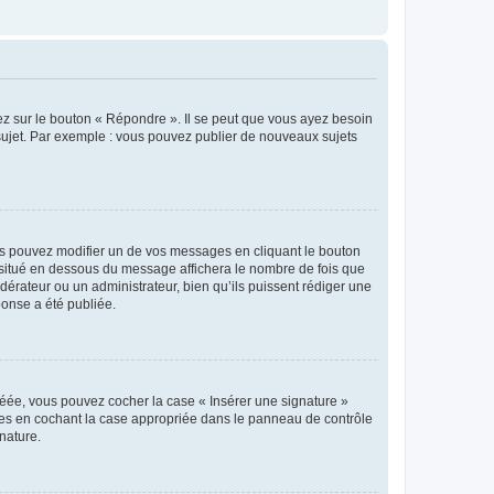
ez sur le bouton « Répondre ». Il se peut que vous ayez besoin
 sujet. Par exemple : vous pouvez publier de nouveaux sujets
s pouvez modifier un de vos messages en cliquant le bouton
e situé en dessous du message affichera le nombre de fois que
modérateur ou un administrateur, bien qu’ils puissent rédiger une
ponse a été publiée.
réée, vous pouvez cocher la case « Insérer une signature »
ages en cochant la case appropriée dans le panneau de contrôle
gnature.