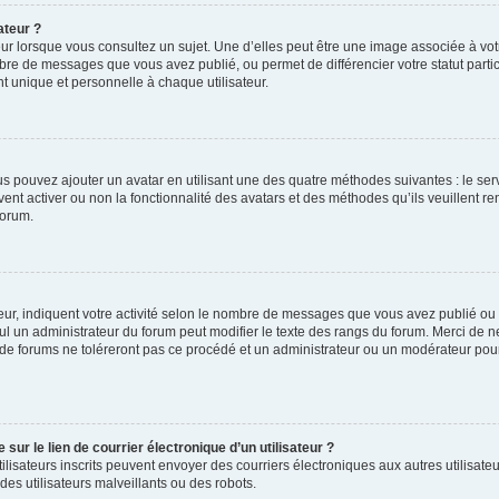
ateur ?
ur lorsque vous consultez un sujet. Une d’elles peut être une image associée à vo
mbre de messages que vous avez publié, ou permet de différencier votre statut parti
 unique et personnelle à chaque utilisateur.
ous pouvez ajouter un avatar en utilisant une des quatre méthodes suivantes : le serv
ent activer ou non la fonctionnalité des avatars et des méthodes qu’ils veuillent ren
forum.
ur, indiquent votre activité selon le nombre de messages que vous avez publié ou id
eul un administrateur du forum peut modifier le texte des rangs du forum. Merci de 
de forums ne toléreront pas ce procédé et un administrateur ou un modérateur pou
ur le lien de courrier électronique d’un utilisateur ?
s utilisateurs inscrits peuvent envoyer des courriers électroniques aux autres utili
es utilisateurs malveillants ou des robots.