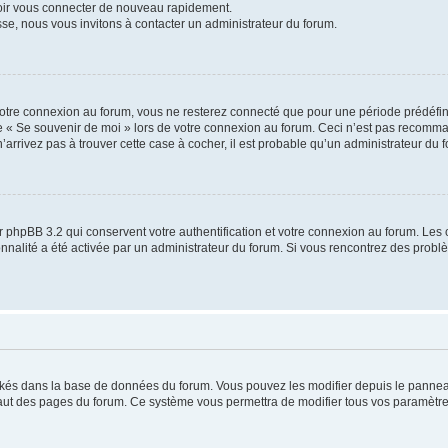
voir vous connecter de nouveau rapidement.
sse, nous vous invitons à contacter un administrateur du forum.
otre connexion au forum, vous ne resterez connecté que pour une période prédéfinie
se « Se souvenir de moi » lors de votre connexion au forum. Ceci n’est pas recomm
’arrivez pas à trouver cette case à cocher, il est probable qu’un administrateur du fo
 phpBB 3.2 qui conservent votre authentification et votre connexion au forum. Les 
tionnalité a été activée par un administrateur du forum. Si vous rencontrez des pro
ockés dans la base de données du forum. Vous pouvez les modifier depuis le panneau 
haut des pages du forum. Ce système vous permettra de modifier tous vos paramètre