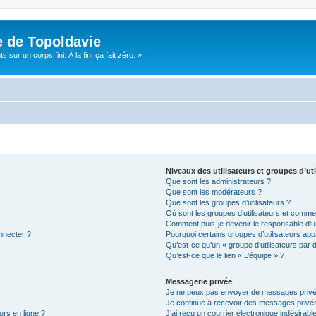
e de Topoldavie
sur un corps fini. À la fin, ça fait zéro. »
Niveaux des utilisateurs et groupes d’uti
Que sont les administrateurs ?
Que sont les modérateurs ?
Que sont les groupes d’utilisateurs ?
Où sont les groupes d’utilisateurs et commen
Comment puis-je devenir le responsable d’un
nnecter ?!
Pourquoi certains groupes d’utilisateurs app
Qu’est-ce qu’un « groupe d’utilisateurs par 
Qu’est-ce que le lien « L’équipe » ?
Messagerie privée
Je ne peux pas envoyer de messages privé
Je continue à recevoir des messages privés 
urs en ligne ?
J’ai reçu un courrier électronique indésirabl