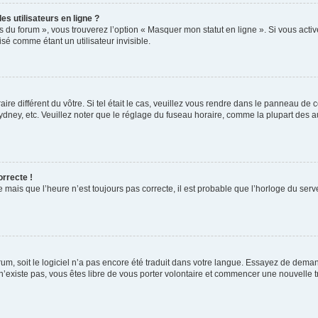
s utilisateurs en ligne ?
s du forum », vous trouverez l’option « Masquer mon statut en ligne ». Si vous activ
é comme étant un utilisateur invisible.
aire différent du vôtre. Si tel était le cas, veuillez vous rendre dans le panneau de co
ey, etc. Veuillez noter que le réglage du fuseau horaire, comme la plupart des autr
orrecte !
 mais que l’heure n’est toujours pas correcte, il est probable que l’horloge du serve
orum, soit le logiciel n’a pas encore été traduit dans votre langue. Essayez de deman
 n’existe pas, vous êtes libre de vous porter volontaire et commencer une nouvelle t