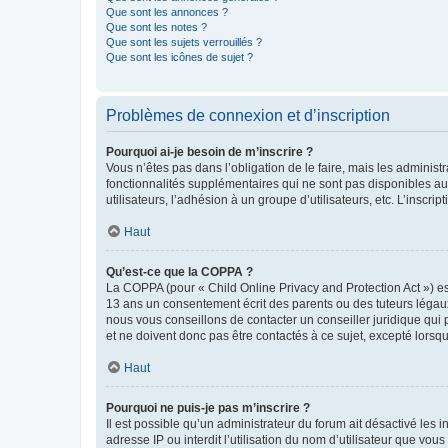
Que sont les annonces ?
Que sont les notes ?
Que sont les sujets verrouillés ?
Que sont les icônes de sujet ?
Problèmes de connexion et d’inscription
Pourquoi ai-je besoin de m’inscrire ?
Vous n’êtes pas dans l’obligation de le faire, mais les adminis
fonctionnalités supplémentaires qui ne sont pas disponibles aux 
utilisateurs, l’adhésion à un groupe d’utilisateurs, etc. L’insc
Haut
Qu’est-ce que la COPPA ?
La COPPA (pour « Child Online Privacy and Protection Act ») es
13 ans un consentement écrit des parents ou des tuteurs légaux
nous vous conseillons de contacter un conseiller juridique qui
et ne doivent donc pas être contactés à ce sujet, excepté lorsq
Haut
Pourquoi ne puis-je pas m’inscrire ?
Il est possible qu’un administrateur du forum ait désactivé les 
adresse IP ou interdit l’utilisation du nom d’utilisateur que vou