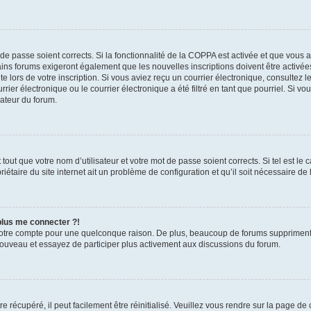
t de passe soient corrects. Si la fonctionnalité de la COPPA est activée et que vous 
ains forums exigeront également que les nouvelles inscriptions doivent être activée
te lors de votre inscription. Si vous aviez reçu un courrier électronique, consultez l
r électronique ou le courrier électronique a été filtré en tant que pourriel. Si vo
rateur du forum.
out que votre nom d’utilisateur et votre mot de passe soient corrects. Si tel est le
iétaire du site internet ait un problème de configuration et qu’il soit nécessaire de l
 plus me connecter ?!
votre compte pour une quelconque raison. De plus, beaucoup de forums suppriment pér
 nouveau et essayez de participer plus activement aux discussions du forum.
 récupéré, il peut facilement être réinitialisé. Veuillez vous rendre sur la page de