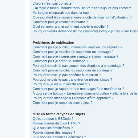
L’heure n’est pas correcte !
J’ai réglé le fuseau horaire mais l’heure n’est toujours pas correcte !
Ma langue n’apparaît pas dans la liste !
Que signifient les images situées à côté de mon nom d’utilisateur ?
Comment puis-je afficher un avatar ?
Quel est mon rang et comment puis-je le modifier ?
Pourquoi m’est-il demandé de me connecter lorsque je clique sur le lien 
Problèmes de publication
Comment puis-je publier un nouveau sujet ou une réponse ?
Comment puis-je modifier ou supprimer un message ?
Comment puis-je insérer une signature à mon message ?
Comment puis-je créer un sondage ?
Pourquoi ne puis-je pas ajouter plus d’options à un sondage ?
Comment puis-je modifier ou supprimer un sondage ?
Pourquoi ne puis-je pas accéder à un forum ?
Pourquoi ne puis-je pas transférer de pièces jointes ?
Pourquoi ai-je reçu un avertissement ?
Comment puis-je rapporter des messages à un modérateur ?
À quoi sert le bouton « Enregistrer comme brouillon » affiché lors de la 
Pourquoi mon message a-t-il besoin d’être approuvé ?
Comment puis-je remonter mes sujets ?
Mise en forme et types de sujets
Qu’est-ce que le BBCode ?
Puis-je insérer du code HTML ?
Que sont les émoticônes ?
Puis-je insérer des images ?
Que sont les annonces générales ?