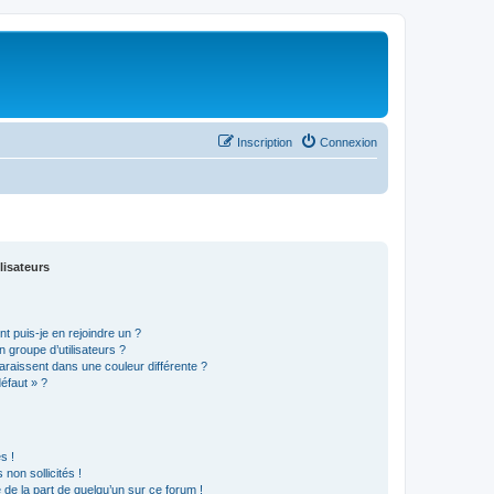
Inscription
Connexion
lisateurs
t puis-je en rejoindre un ?
 groupe d’utilisateurs ?
araissent dans une couleur différente ?
défaut » ?
s !
non sollicités !
e de la part de quelqu’un sur ce forum !