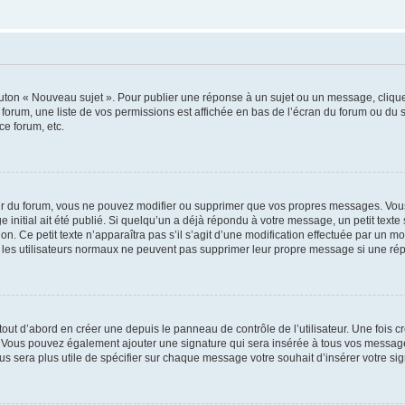
outon « Nouveau sujet ». Pour publier une réponse à un sujet ou un message, cliqu
 forum, une liste de vos permissions est affichée en bas de l’écran du forum ou du
ce forum, etc.
r du forum, vous ne pouvez modifier ou supprimer que vos propres messages. Vou
 initial ait été publié. Si quelqu’un a déjà répondu à votre message, un petit text
ion. Ce petit texte n’apparaîtra pas s’il s’agit d’une modification effectuée par un 
ue les utilisateurs normaux ne peuvent pas supprimer leur propre message si une ré
ut d’abord en créer une depuis le panneau de contrôle de l’utilisateur. Une fois c
ure. Vous pouvez également ajouter une signature qui sera insérée à tous vos mess
 vous sera plus utile de spécifier sur chaque message votre souhait d’insérer votre si