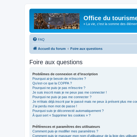
Office du tourism
« La vie, c'est la somme des éléments 
FAQ
Accueil du forum
Foire aux questions
Foire aux questions
Problèmes de connexion et d’inscription
Pourquoi ai-je besoin de m’inscrire ?
Qu’est-ce que la COPPA ?
Pourquoi ne puis-je pas m’inscrire ?
Je suis inscrit mais je ne peux pas me connecter !
Pourquoi ne puis-je pas me connecter ?
Je m’étais déjà inscrit par le passé mais ne peux à présent plus me co
J’ai perdu mon mot de passe !
Pourquoi suis-je déconnecté automatiquement ?
À quoi sert « Supprimer les cookies » ?
Préférences et paramètres des utilisateurs
Comment puis-je modifier mes paramètres ?
Comment puis-je masquer mon nom d’utilisateur de la liste des utilisate