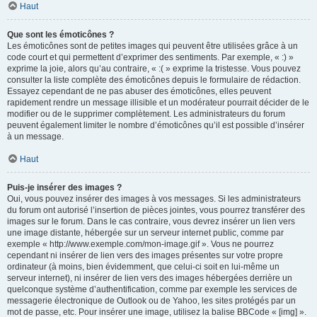
Haut
Que sont les émoticônes ?
Les émoticônes sont de petites images qui peuvent être utilisées grâce à un
code court et qui permettent d’exprimer des sentiments. Par exemple, « :) »
exprime la joie, alors qu’au contraire, « :( » exprime la tristesse. Vous pouvez
consulter la liste complète des émoticônes depuis le formulaire de rédaction.
Essayez cependant de ne pas abuser des émoticônes, elles peuvent
rapidement rendre un message illisible et un modérateur pourrait décider de le
modifier ou de le supprimer complètement. Les administrateurs du forum
peuvent également limiter le nombre d’émoticônes qu’il est possible d’insérer
à un message.
Haut
Puis-je insérer des images ?
Oui, vous pouvez insérer des images à vos messages. Si les administrateurs
du forum ont autorisé l’insertion de pièces jointes, vous pourrez transférer des
images sur le forum. Dans le cas contraire, vous devrez insérer un lien vers
une image distante, hébergée sur un serveur internet public, comme par
exemple « http://www.exemple.com/mon-image.gif ». Vous ne pourrez
cependant ni insérer de lien vers des images présentes sur votre propre
ordinateur (à moins, bien évidemment, que celui-ci soit en lui-même un
serveur internet), ni insérer de lien vers des images hébergées derrière un
quelconque système d’authentification, comme par exemple les services de
messagerie électronique de Outlook ou de Yahoo, les sites protégés par un
mot de passe, etc. Pour insérer une image, utilisez la balise BBCode « [img] ».