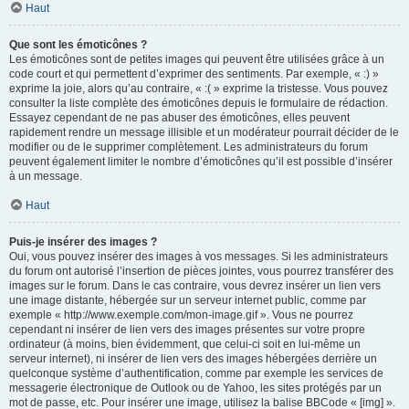
Haut
Que sont les émoticônes ?
Les émoticônes sont de petites images qui peuvent être utilisées grâce à un
code court et qui permettent d’exprimer des sentiments. Par exemple, « :) »
exprime la joie, alors qu’au contraire, « :( » exprime la tristesse. Vous pouvez
consulter la liste complète des émoticônes depuis le formulaire de rédaction.
Essayez cependant de ne pas abuser des émoticônes, elles peuvent
rapidement rendre un message illisible et un modérateur pourrait décider de le
modifier ou de le supprimer complètement. Les administrateurs du forum
peuvent également limiter le nombre d’émoticônes qu’il est possible d’insérer
à un message.
Haut
Puis-je insérer des images ?
Oui, vous pouvez insérer des images à vos messages. Si les administrateurs
du forum ont autorisé l’insertion de pièces jointes, vous pourrez transférer des
images sur le forum. Dans le cas contraire, vous devrez insérer un lien vers
une image distante, hébergée sur un serveur internet public, comme par
exemple « http://www.exemple.com/mon-image.gif ». Vous ne pourrez
cependant ni insérer de lien vers des images présentes sur votre propre
ordinateur (à moins, bien évidemment, que celui-ci soit en lui-même un
serveur internet), ni insérer de lien vers des images hébergées derrière un
quelconque système d’authentification, comme par exemple les services de
messagerie électronique de Outlook ou de Yahoo, les sites protégés par un
mot de passe, etc. Pour insérer une image, utilisez la balise BBCode « [img] ».