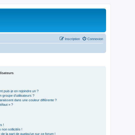
Inscription
Connexion
lisateurs
t puis-je en rejoindre un ?
 groupe d’utilisateurs ?
araissent dans une couleur différente ?
défaut » ?
s !
non sollicités !
e de la part de quelqu’un sur ce forum !