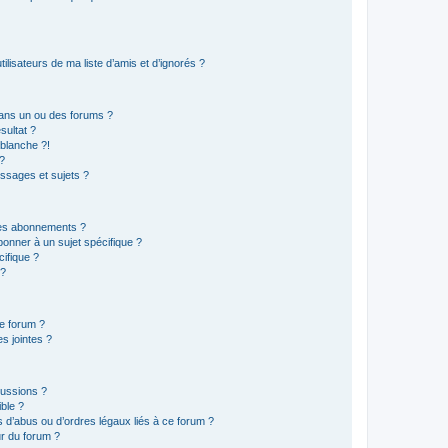
lisateurs de ma liste d’amis et d’ignorés ?
ans un ou des forums ?
sultat ?
blanche ?!
?
ssages et sujets ?
t les abonnements ?
onner à un sujet spécifique ?
ifique ?
 ?
ce forum ?
s jointes ?
cussions ?
ible ?
 d’abus ou d’ordres légaux liés à ce forum ?
r du forum ?