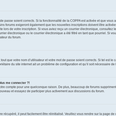
t de passe soient corrects. Si la fonctionnalité de la COPPA est activée et que vous 
ains forums exigeront également que les nouvelles inscriptions doivent être activée
te lors de votre inscription. Si vous aviez reçu un courrier électronique, consultez l
r électronique ou le courrier électronique a été filtré en tant que pourriel. Si vo
rateur du forum.
out que votre nom d’utilisateur et votre mot de passe soient corrects. Si tel est le
iétaire du site internet ait un problème de configuration et qu’il soit nécessaire de l
 plus me connecter ?!
votre compte pour une quelconque raison. De plus, beaucoup de forums suppriment pér
 nouveau et essayez de participer plus activement aux discussions du forum.
 récupéré, il peut facilement être réinitialisé. Veuillez vous rendre sur la page de