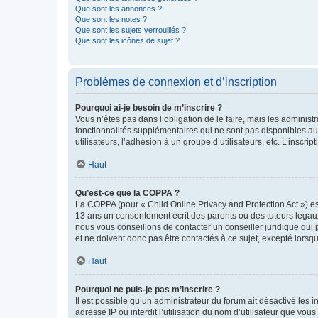
Que sont les annonces ?
Que sont les notes ?
Que sont les sujets verrouillés ?
Que sont les icônes de sujet ?
Problèmes de connexion et d’inscription
Pourquoi ai-je besoin de m’inscrire ?
Vous n’êtes pas dans l’obligation de le faire, mais les adminis
fonctionnalités supplémentaires qui ne sont pas disponibles aux 
utilisateurs, l’adhésion à un groupe d’utilisateurs, etc. L’insc
Haut
Qu’est-ce que la COPPA ?
La COPPA (pour « Child Online Privacy and Protection Act ») es
13 ans un consentement écrit des parents ou des tuteurs légaux
nous vous conseillons de contacter un conseiller juridique qui
et ne doivent donc pas être contactés à ce sujet, excepté lorsq
Haut
Pourquoi ne puis-je pas m’inscrire ?
Il est possible qu’un administrateur du forum ait désactivé les 
adresse IP ou interdit l’utilisation du nom d’utilisateur que vou