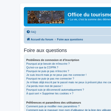
Office du tourism
« La vie, c'est la somme des éléments 
FAQ
Accueil du forum
Foire aux questions
Foire aux questions
Problèmes de connexion et d’inscription
Pourquoi ai-je besoin de m’inscrire ?
Qu’est-ce que la COPPA ?
Pourquoi ne puis-je pas m’inscrire ?
Je suis inscrit mais je ne peux pas me connecter !
Pourquoi ne puis-je pas me connecter ?
Je m’étais déjà inscrit par le passé mais ne peux à présent plus me co
J’ai perdu mon mot de passe !
Pourquoi suis-je déconnecté automatiquement ?
À quoi sert « Supprimer les cookies » ?
Préférences et paramètres des utilisateurs
Comment puis-je modifier mes paramètres ?
Comment puis-je masquer mon nom d’utilisateur de la liste des utilisate