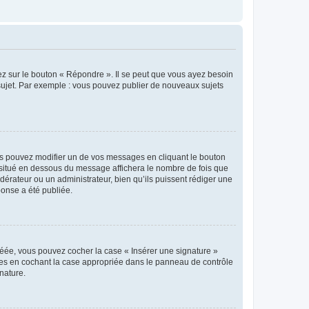
ez sur le bouton « Répondre ». Il se peut que vous ayez besoin
 sujet. Par exemple : vous pouvez publier de nouveaux sujets
s pouvez modifier un de vos messages en cliquant le bouton
e situé en dessous du message affichera le nombre de fois que
modérateur ou un administrateur, bien qu’ils puissent rédiger une
ponse a été publiée.
réée, vous pouvez cocher la case « Insérer une signature »
ages en cochant la case appropriée dans le panneau de contrôle
gnature.