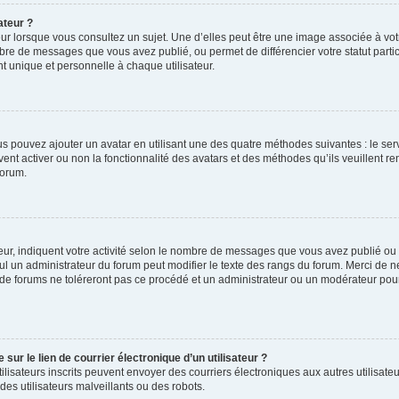
ateur ?
ur lorsque vous consultez un sujet. Une d’elles peut être une image associée à vo
mbre de messages que vous avez publié, ou permet de différencier votre statut parti
 unique et personnelle à chaque utilisateur.
ous pouvez ajouter un avatar en utilisant une des quatre méthodes suivantes : le serv
ent activer ou non la fonctionnalité des avatars et des méthodes qu’ils veuillent ren
forum.
ur, indiquent votre activité selon le nombre de messages que vous avez publié ou id
eul un administrateur du forum peut modifier le texte des rangs du forum. Merci de 
de forums ne toléreront pas ce procédé et un administrateur ou un modérateur pou
ur le lien de courrier électronique d’un utilisateur ?
s utilisateurs inscrits peuvent envoyer des courriers électroniques aux autres utili
es utilisateurs malveillants ou des robots.