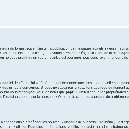
trateurs du forum peuvent limiter la publication de messages aux utilisateurs inscri
visiteurs, tels que l’affichage d’avatars personnalisés, l’utilisation de la messager
ription ne vous prend qu’un court instant, c’est pourquoi nous vous recommandons de l
t une loi des États-Unis d’Amérique qui demande aux sites internet collectant pot
 des mineurs concernés. Si vous ne savez pas si cette loi s’applique également au
 pourra vous renseigner. Veuillez noter que phpBB Limited et que les propriétaires
ue l’assistance porte sur la question « Qui dois-je contacter à propos de problèmes 
inscriptions afin d’empêcher les nouveaux visiteurs de s’inscrire. De même, il est é
s souhaitez utiliser. Pour plus d’informations, veuillez contacter un administrateur du