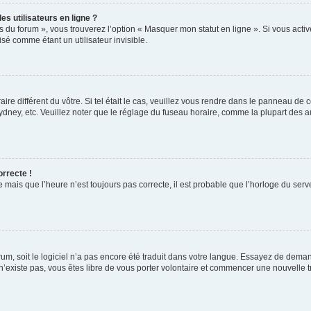
s utilisateurs en ligne ?
s du forum », vous trouverez l’option « Masquer mon statut en ligne ». Si vous activ
é comme étant un utilisateur invisible.
aire différent du vôtre. Si tel était le cas, veuillez vous rendre dans le panneau de co
ey, etc. Veuillez noter que le réglage du fuseau horaire, comme la plupart des autr
orrecte !
 mais que l’heure n’est toujours pas correcte, il est probable que l’horloge du serve
orum, soit le logiciel n’a pas encore été traduit dans votre langue. Essayez de deman
 n’existe pas, vous êtes libre de vous porter volontaire et commencer une nouvelle t