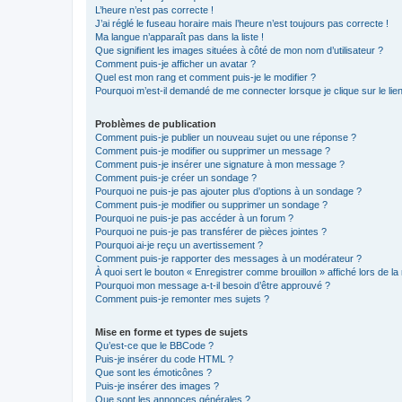
L’heure n’est pas correcte !
J’ai réglé le fuseau horaire mais l’heure n’est toujours pas correcte !
Ma langue n’apparaît pas dans la liste !
Que signifient les images situées à côté de mon nom d’utilisateur ?
Comment puis-je afficher un avatar ?
Quel est mon rang et comment puis-je le modifier ?
Pourquoi m’est-il demandé de me connecter lorsque je clique sur le lien 
Problèmes de publication
Comment puis-je publier un nouveau sujet ou une réponse ?
Comment puis-je modifier ou supprimer un message ?
Comment puis-je insérer une signature à mon message ?
Comment puis-je créer un sondage ?
Pourquoi ne puis-je pas ajouter plus d’options à un sondage ?
Comment puis-je modifier ou supprimer un sondage ?
Pourquoi ne puis-je pas accéder à un forum ?
Pourquoi ne puis-je pas transférer de pièces jointes ?
Pourquoi ai-je reçu un avertissement ?
Comment puis-je rapporter des messages à un modérateur ?
À quoi sert le bouton « Enregistrer comme brouillon » affiché lors de la 
Pourquoi mon message a-t-il besoin d’être approuvé ?
Comment puis-je remonter mes sujets ?
Mise en forme et types de sujets
Qu’est-ce que le BBCode ?
Puis-je insérer du code HTML ?
Que sont les émoticônes ?
Puis-je insérer des images ?
Que sont les annonces générales ?