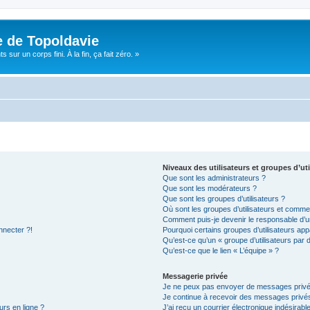
e de Topoldavie
sur un corps fini. À la fin, ça fait zéro. »
Niveaux des utilisateurs et groupes d’uti
Que sont les administrateurs ?
Que sont les modérateurs ?
Que sont les groupes d’utilisateurs ?
Où sont les groupes d’utilisateurs et commen
Comment puis-je devenir le responsable d’un
nnecter ?!
Pourquoi certains groupes d’utilisateurs app
Qu’est-ce qu’un « groupe d’utilisateurs par 
Qu’est-ce que le lien « L’équipe » ?
Messagerie privée
Je ne peux pas envoyer de messages privé
Je continue à recevoir des messages privés 
urs en ligne ?
J’ai reçu un courrier électronique indésirabl