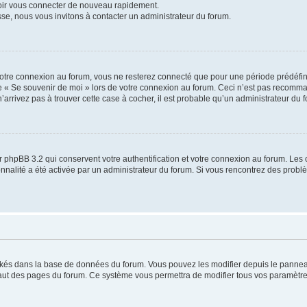
voir vous connecter de nouveau rapidement.
sse, nous vous invitons à contacter un administrateur du forum.
otre connexion au forum, vous ne resterez connecté que pour une période prédéfinie
se « Se souvenir de moi » lors de votre connexion au forum. Ceci n’est pas recomm
’arrivez pas à trouver cette case à cocher, il est probable qu’un administrateur du fo
 phpBB 3.2 qui conservent votre authentification et votre connexion au forum. Les 
tionnalité a été activée par un administrateur du forum. Si vous rencontrez des pro
ockés dans la base de données du forum. Vous pouvez les modifier depuis le panneau 
haut des pages du forum. Ce système vous permettra de modifier tous vos paramètre