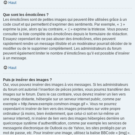
Haut
Que sont les émoticônes ?
Les émoticônes sont de petites images qui peuvent être utilisées grâce à un
code court et qui permettent d’exprimer des sentiments. Par exemple, « :) »
exprime la joie, alors qu’au contraire, « :( » exprime la tristesse. Vous pouvez
consulter la liste complète des émoticônes depuis le formulaire de rédaction.
Essayez cependant de ne pas abuser des émoticônes, elles peuvent
rapidement rendre un message illisible et un modérateur pourrait décider de le
modifier ou de le supprimer complètement. Les administrateurs du forum
peuvent également limiter le nombre d’émoticônes qu’il est possible d’insérer
à un message.
Haut
Puis-je insérer des images ?
Oui, vous pouvez insérer des images à vos messages. Si les administrateurs
du forum ont autorisé l’insertion de pièces jointes, vous pourrez transférer des
images sur le forum. Dans le cas contraire, vous devrez insérer un lien vers
une image distante, hébergée sur un serveur internet public, comme par
exemple « http://www.exemple.com/mon-image.gif ». Vous ne pourrez
cependant ni insérer de lien vers des images présentes sur votre propre
ordinateur (à moins, bien évidemment, que celui-ci soit en lui-même un
serveur internet), ni insérer de lien vers des images hébergées derrière un
quelconque système d’authentification, comme par exemple les services de
messagerie électronique de Outlook ou de Yahoo, les sites protégés par un
mot de passe, etc. Pour insérer une image, utilisez la balise BBCode « [img] ».