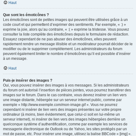
Haut
Que sont les émoticônes ?
Les émoticônes sont de petites images qui peuvent être utilisées grâce à un
code court et qui permettent d’exprimer des sentiments. Par exemple, « :) »
exprime la joie, alors qu’au contraire, « :( » exprime la tristesse. Vous pouvez
consulter la liste complète des émoticônes depuis le formulaire de rédaction.
Essayez cependant de ne pas abuser des émoticônes, elles peuvent
rapidement rendre un message illisible et un modérateur pourrait décider de le
modifier ou de le supprimer complètement. Les administrateurs du forum
peuvent également limiter le nombre d’émoticônes qu’il est possible d’insérer
à un message.
Haut
Puis-je insérer des images ?
Oui, vous pouvez insérer des images à vos messages. Si les administrateurs
du forum ont autorisé l’insertion de pièces jointes, vous pourrez transférer des
images sur le forum. Dans le cas contraire, vous devrez insérer un lien vers
une image distante, hébergée sur un serveur internet public, comme par
exemple « http://www.exemple.com/mon-image.gif ». Vous ne pourrez
cependant ni insérer de lien vers des images présentes sur votre propre
ordinateur (à moins, bien évidemment, que celui-ci soit en lui-même un
serveur internet), ni insérer de lien vers des images hébergées derrière un
quelconque système d’authentification, comme par exemple les services de
messagerie électronique de Outlook ou de Yahoo, les sites protégés par un
mot de passe, etc. Pour insérer une image, utilisez la balise BBCode « [img] ».