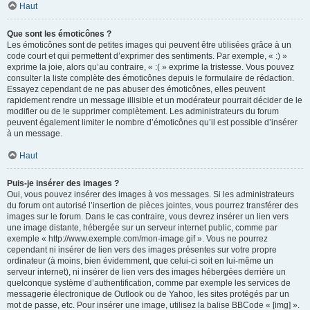
Haut
Que sont les émoticônes ?
Les émoticônes sont de petites images qui peuvent être utilisées grâce à un
code court et qui permettent d’exprimer des sentiments. Par exemple, « :) »
exprime la joie, alors qu’au contraire, « :( » exprime la tristesse. Vous pouvez
consulter la liste complète des émoticônes depuis le formulaire de rédaction.
Essayez cependant de ne pas abuser des émoticônes, elles peuvent
rapidement rendre un message illisible et un modérateur pourrait décider de le
modifier ou de le supprimer complètement. Les administrateurs du forum
peuvent également limiter le nombre d’émoticônes qu’il est possible d’insérer
à un message.
Haut
Puis-je insérer des images ?
Oui, vous pouvez insérer des images à vos messages. Si les administrateurs
du forum ont autorisé l’insertion de pièces jointes, vous pourrez transférer des
images sur le forum. Dans le cas contraire, vous devrez insérer un lien vers
une image distante, hébergée sur un serveur internet public, comme par
exemple « http://www.exemple.com/mon-image.gif ». Vous ne pourrez
cependant ni insérer de lien vers des images présentes sur votre propre
ordinateur (à moins, bien évidemment, que celui-ci soit en lui-même un
serveur internet), ni insérer de lien vers des images hébergées derrière un
quelconque système d’authentification, comme par exemple les services de
messagerie électronique de Outlook ou de Yahoo, les sites protégés par un
mot de passe, etc. Pour insérer une image, utilisez la balise BBCode « [img] ».