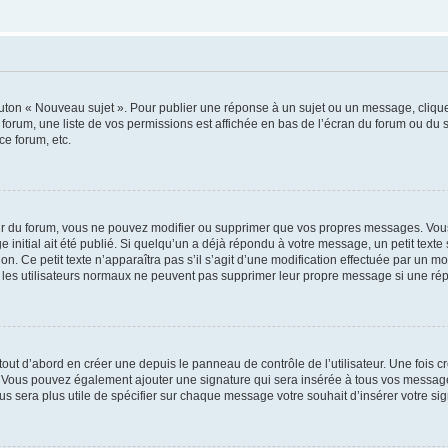
outon « Nouveau sujet ». Pour publier une réponse à un sujet ou un message, cliqu
 forum, une liste de vos permissions est affichée en bas de l’écran du forum ou du
ce forum, etc.
r du forum, vous ne pouvez modifier ou supprimer que vos propres messages. Vou
 initial ait été publié. Si quelqu’un a déjà répondu à votre message, un petit text
ion. Ce petit texte n’apparaîtra pas s’il s’agit d’une modification effectuée par un 
ue les utilisateurs normaux ne peuvent pas supprimer leur propre message si une ré
ut d’abord en créer une depuis le panneau de contrôle de l’utilisateur. Une fois c
ure. Vous pouvez également ajouter une signature qui sera insérée à tous vos mess
 vous sera plus utile de spécifier sur chaque message votre souhait d’insérer votre si