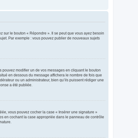
ez sur le bouton « Répondre ». Il se peut que vous ayez besoin
 sujet. Par exemple : vous pouvez publier de nouveaux sujets
s pouvez modifier un de vos messages en cliquant le bouton
e situé en dessous du message affichera le nombre de fois que
modérateur ou un administrateur, bien qu’ils puissent rédiger une
ponse a été publiée.
réée, vous pouvez cocher la case « Insérer une signature »
ages en cochant la case appropriée dans le panneau de contrôle
gnature.