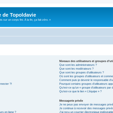
e de Topoldavie
sur un corps fini. À la fin, ça fait zéro. »
Niveaux des utilisateurs et groupes d’uti
Que sont les administrateurs ?
Que sont les modérateurs ?
Que sont les groupes d’utilisateurs ?
Où sont les groupes d’utilisateurs et commen
Comment puis-je devenir le responsable d’un
nnecter ?!
Pourquoi certains groupes d’utilisateurs app
Qu’est-ce qu’un « groupe d’utilisateurs par 
Qu’est-ce que le lien « L’équipe » ?
Messagerie privée
Je ne peux pas envoyer de messages privé
Je continue à recevoir des messages privés 
urs en ligne ?
J’ai reçu un courrier électronique indésirabl