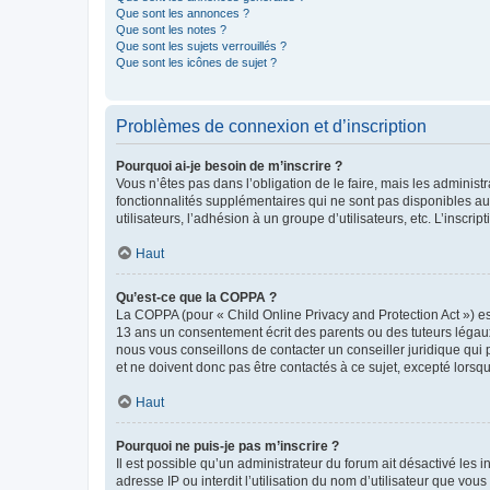
Que sont les annonces ?
Que sont les notes ?
Que sont les sujets verrouillés ?
Que sont les icônes de sujet ?
Problèmes de connexion et d’inscription
Pourquoi ai-je besoin de m’inscrire ?
Vous n’êtes pas dans l’obligation de le faire, mais les adminis
fonctionnalités supplémentaires qui ne sont pas disponibles aux 
utilisateurs, l’adhésion à un groupe d’utilisateurs, etc. L’insc
Haut
Qu’est-ce que la COPPA ?
La COPPA (pour « Child Online Privacy and Protection Act ») es
13 ans un consentement écrit des parents ou des tuteurs légaux
nous vous conseillons de contacter un conseiller juridique qui
et ne doivent donc pas être contactés à ce sujet, excepté lorsq
Haut
Pourquoi ne puis-je pas m’inscrire ?
Il est possible qu’un administrateur du forum ait désactivé les 
adresse IP ou interdit l’utilisation du nom d’utilisateur que vou