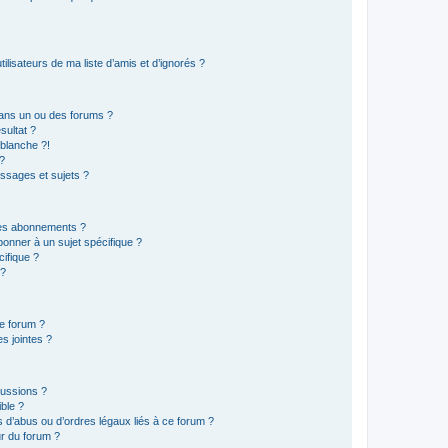
lisateurs de ma liste d’amis et d’ignorés ?
ans un ou des forums ?
sultat ?
blanche ?!
?
ssages et sujets ?
t les abonnements ?
onner à un sujet spécifique ?
ifique ?
 ?
ce forum ?
s jointes ?
cussions ?
ible ?
 d’abus ou d’ordres légaux liés à ce forum ?
r du forum ?