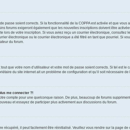
t de passe soient corrects. Si la fonctionnalité de la COPPA est activée et que vous 
ains forums exigeront également que les nouvelles inscriptions doivent être activée
te lors de votre inscription. Si vous aviez reçu un courrier électronique, consultez l
r électronique ou le courrier électronique a été filtré en tant que pourriel. Si vo
rateur du forum.
out que votre nom d’utilisateur et votre mot de passe soient corrects. Si tel est le
iétaire du site internet ait un problème de configuration et qu’il soit nécessaire de l
 plus me connecter ?!
votre compte pour une quelconque raison. De plus, beaucoup de forums suppriment pér
 nouveau et essayez de participer plus activement aux discussions du forum.
 récupéré, il peut facilement être réinitialisé. Veuillez vous rendre sur la page de