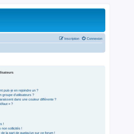
Inscription
Connexion
lisateurs
t puis-je en rejoindre un ?
 groupe d’utilisateurs ?
araissent dans une couleur différente ?
défaut » ?
s !
non sollicités !
e de la part de quelqu’un sur ce forum !