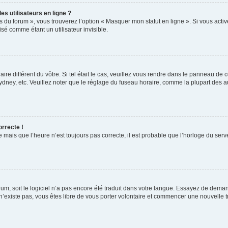
s utilisateurs en ligne ?
s du forum », vous trouverez l’option « Masquer mon statut en ligne ». Si vous activ
é comme étant un utilisateur invisible.
aire différent du vôtre. Si tel était le cas, veuillez vous rendre dans le panneau de co
ey, etc. Veuillez noter que le réglage du fuseau horaire, comme la plupart des autr
orrecte !
 mais que l’heure n’est toujours pas correcte, il est probable que l’horloge du serve
orum, soit le logiciel n’a pas encore été traduit dans votre langue. Essayez de deman
 n’existe pas, vous êtes libre de vous porter volontaire et commencer une nouvelle t