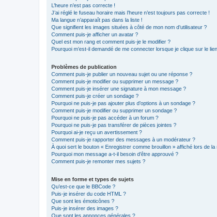
L’heure n’est pas correcte !
J’ai réglé le fuseau horaire mais l’heure n’est toujours pas correcte !
Ma langue n’apparaît pas dans la liste !
Que signifient les images situées à côté de mon nom d’utilisateur ?
Comment puis-je afficher un avatar ?
Quel est mon rang et comment puis-je le modifier ?
Pourquoi m’est-il demandé de me connecter lorsque je clique sur le lien 
Problèmes de publication
Comment puis-je publier un nouveau sujet ou une réponse ?
Comment puis-je modifier ou supprimer un message ?
Comment puis-je insérer une signature à mon message ?
Comment puis-je créer un sondage ?
Pourquoi ne puis-je pas ajouter plus d’options à un sondage ?
Comment puis-je modifier ou supprimer un sondage ?
Pourquoi ne puis-je pas accéder à un forum ?
Pourquoi ne puis-je pas transférer de pièces jointes ?
Pourquoi ai-je reçu un avertissement ?
Comment puis-je rapporter des messages à un modérateur ?
À quoi sert le bouton « Enregistrer comme brouillon » affiché lors de la 
Pourquoi mon message a-t-il besoin d’être approuvé ?
Comment puis-je remonter mes sujets ?
Mise en forme et types de sujets
Qu’est-ce que le BBCode ?
Puis-je insérer du code HTML ?
Que sont les émoticônes ?
Puis-je insérer des images ?
Que sont les annonces générales ?