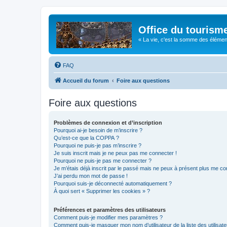
Office du tourism
« La vie, c'est la somme des éléments 
FAQ
Accueil du forum
Foire aux questions
Foire aux questions
Problèmes de connexion et d’inscription
Pourquoi ai-je besoin de m’inscrire ?
Qu’est-ce que la COPPA ?
Pourquoi ne puis-je pas m’inscrire ?
Je suis inscrit mais je ne peux pas me connecter !
Pourquoi ne puis-je pas me connecter ?
Je m’étais déjà inscrit par le passé mais ne peux à présent plus me co
J’ai perdu mon mot de passe !
Pourquoi suis-je déconnecté automatiquement ?
À quoi sert « Supprimer les cookies » ?
Préférences et paramètres des utilisateurs
Comment puis-je modifier mes paramètres ?
Comment puis-je masquer mon nom d’utilisateur de la liste des utilisate