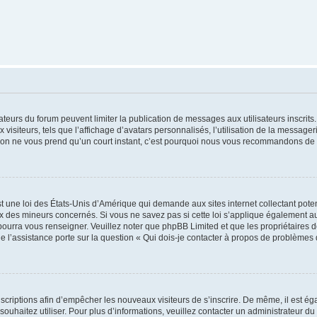
trateurs du forum peuvent limiter la publication de messages aux utilisateurs inscri
visiteurs, tels que l’affichage d’avatars personnalisés, l’utilisation de la messager
ription ne vous prend qu’un court instant, c’est pourquoi nous vous recommandons de l
t une loi des États-Unis d’Amérique qui demande aux sites internet collectant pot
 des mineurs concernés. Si vous ne savez pas si cette loi s’applique également au
 pourra vous renseigner. Veuillez noter que phpBB Limited et que les propriétaires
ue l’assistance porte sur la question « Qui dois-je contacter à propos de problèmes 
inscriptions afin d’empêcher les nouveaux visiteurs de s’inscrire. De même, il est é
s souhaitez utiliser. Pour plus d’informations, veuillez contacter un administrateur du