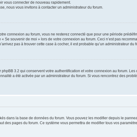
voir vous connecter de nouveau rapidement.
sse, nous vous invitons à contacter un administrateur du forum.
otre connexion au forum, vous ne resterez connecté que pour une période prédéfinie
se « Se souvenir de moi » lors de votre connexion au forum. Ceci n’est pas recomm
’arrivez pas à trouver cette case à cocher, il est probable qu’un administrateur du fo
 phpBB 3.2 qui conservent votre authentification et votre connexion au forum. Les 
tionnalité a été activée par un administrateur du forum. Si vous rencontrez des pro
ockés dans la base de données du forum. Vous pouvez les modifier depuis le panneau 
haut des pages du forum. Ce système vous permettra de modifier tous vos paramètre