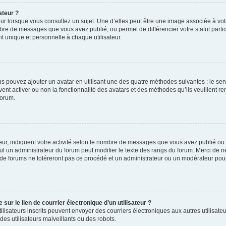
ateur ?
ur lorsque vous consultez un sujet. Une d’elles peut être une image associée à vo
mbre de messages que vous avez publié, ou permet de différencier votre statut parti
 unique et personnelle à chaque utilisateur.
ous pouvez ajouter un avatar en utilisant une des quatre méthodes suivantes : le serv
ent activer ou non la fonctionnalité des avatars et des méthodes qu’ils veuillent ren
forum.
ur, indiquent votre activité selon le nombre de messages que vous avez publié ou id
eul un administrateur du forum peut modifier le texte des rangs du forum. Merci de 
de forums ne toléreront pas ce procédé et un administrateur ou un modérateur pou
ur le lien de courrier électronique d’un utilisateur ?
s utilisateurs inscrits peuvent envoyer des courriers électroniques aux autres utili
es utilisateurs malveillants ou des robots.