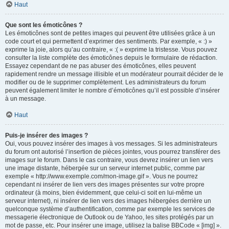
Haut
Que sont les émoticônes ?
Les émoticônes sont de petites images qui peuvent être utilisées grâce à un
code court et qui permettent d’exprimer des sentiments. Par exemple, « :) »
exprime la joie, alors qu’au contraire, « :( » exprime la tristesse. Vous pouvez
consulter la liste complète des émoticônes depuis le formulaire de rédaction.
Essayez cependant de ne pas abuser des émoticônes, elles peuvent
rapidement rendre un message illisible et un modérateur pourrait décider de le
modifier ou de le supprimer complètement. Les administrateurs du forum
peuvent également limiter le nombre d’émoticônes qu’il est possible d’insérer
à un message.
Haut
Puis-je insérer des images ?
Oui, vous pouvez insérer des images à vos messages. Si les administrateurs
du forum ont autorisé l’insertion de pièces jointes, vous pourrez transférer des
images sur le forum. Dans le cas contraire, vous devrez insérer un lien vers
une image distante, hébergée sur un serveur internet public, comme par
exemple « http://www.exemple.com/mon-image.gif ». Vous ne pourrez
cependant ni insérer de lien vers des images présentes sur votre propre
ordinateur (à moins, bien évidemment, que celui-ci soit en lui-même un
serveur internet), ni insérer de lien vers des images hébergées derrière un
quelconque système d’authentification, comme par exemple les services de
messagerie électronique de Outlook ou de Yahoo, les sites protégés par un
mot de passe, etc. Pour insérer une image, utilisez la balise BBCode « [img] ».