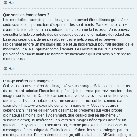
Haut
Que sont les émoticônes ?
Les émoticônes sont de petites images qui peuvent être utilisées grâce à un
code court et qui permettent d’exprimer des sentiments. Par exemple, « :) »
exprime la joie, alors qu’au contraire, « :( » exprime la tristesse. Vous pouvez
consulter la liste complète des émoticônes depuis le formulaire de rédaction.
Essayez cependant de ne pas abuser des émoticônes, elles peuvent
rapidement rendre un message illisible et un modérateur pourrait décider de le
modifier ou de le supprimer complètement. Les administrateurs du forum
peuvent également limiter le nombre d’émoticônes qu’il est possible d’insérer
à un message.
Haut
Puis-je insérer des images ?
Oui, vous pouvez insérer des images à vos messages. Si les administrateurs
du forum ont autorisé l’insertion de pièces jointes, vous pourrez transférer des
images sur le forum. Dans le cas contraire, vous devrez insérer un lien vers
une image distante, hébergée sur un serveur internet public, comme par
exemple « http://www.exemple.com/mon-image.gif ». Vous ne pourrez
cependant ni insérer de lien vers des images présentes sur votre propre
ordinateur (à moins, bien évidemment, que celui-ci soit en lui-même un
serveur internet), ni insérer de lien vers des images hébergées derrière un
quelconque système d’authentification, comme par exemple les services de
messagerie électronique de Outlook ou de Yahoo, les sites protégés par un
mot de passe, etc. Pour insérer une image, utilisez la balise BBCode « [img] ».