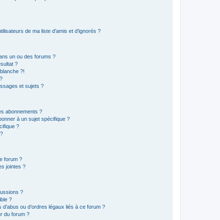
lisateurs de ma liste d’amis et d’ignorés ?
ans un ou des forums ?
sultat ?
blanche ?!
?
ssages et sujets ?
t les abonnements ?
onner à un sujet spécifique ?
ifique ?
 ?
ce forum ?
s jointes ?
cussions ?
ible ?
 d’abus ou d’ordres légaux liés à ce forum ?
r du forum ?