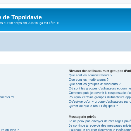
e de Topoldavie
sur un corps fini. À la fin, ça fait zéro. »
Niveaux des utilisateurs et groupes d’uti
Que sont les administrateurs ?
Que sont les modérateurs ?
Que sont les groupes d’utilisateurs ?
Où sont les groupes d’utilisateurs et commen
Comment puis-je devenir le responsable d’un
nnecter ?!
Pourquoi certains groupes d’utilisateurs app
Qu’est-ce qu’un « groupe d’utilisateurs par 
Qu’est-ce que le lien « L’équipe » ?
Messagerie privée
Je ne peux pas envoyer de messages privé
Je continue à recevoir des messages privés 
urs en ligne ?
J’ai reçu un courrier électronique indésirabl