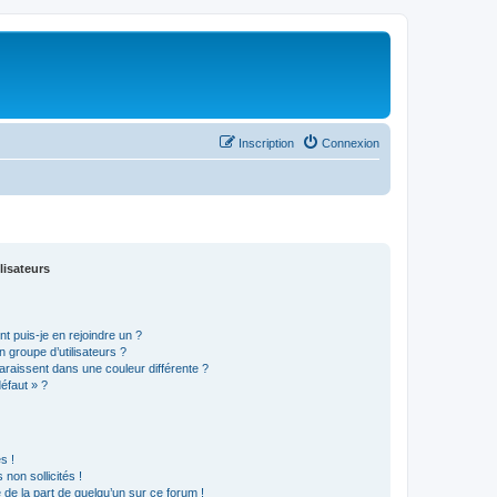
Inscription
Connexion
lisateurs
t puis-je en rejoindre un ?
 groupe d’utilisateurs ?
araissent dans une couleur différente ?
défaut » ?
s !
non sollicités !
e de la part de quelqu’un sur ce forum !