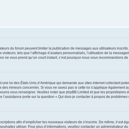
trateurs du forum peuvent limiter la publication de messages aux utilisateurs inscri
visiteurs, tels que l’affichage d’avatars personnalisés, l’utilisation de la messager
ription ne vous prend qu’un court instant, c’est pourquoi nous vous recommandons de l
t une loi des États-Unis d’Amérique qui demande aux sites internet collectant pot
 des mineurs concernés. Si vous ne savez pas si cette loi s’applique également au
 pourra vous renseigner. Veuillez noter que phpBB Limited et que les propriétaires
ue l’assistance porte sur la question « Qui dois-je contacter à propos de problèmes 
inscriptions afin d’empêcher les nouveaux visiteurs de s’inscrire. De même, il est é
s souhaitez utiliser. Pour plus d’informations, veuillez contacter un administrateur du