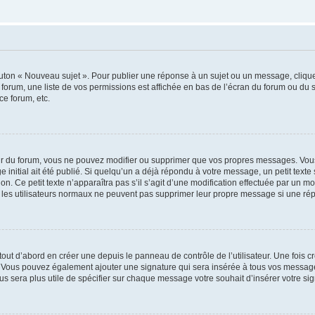
outon « Nouveau sujet ». Pour publier une réponse à un sujet ou un message, cliqu
 forum, une liste de vos permissions est affichée en bas de l’écran du forum ou du
ce forum, etc.
r du forum, vous ne pouvez modifier ou supprimer que vos propres messages. Vou
 initial ait été publié. Si quelqu’un a déjà répondu à votre message, un petit text
ion. Ce petit texte n’apparaîtra pas s’il s’agit d’une modification effectuée par un 
ue les utilisateurs normaux ne peuvent pas supprimer leur propre message si une ré
ut d’abord en créer une depuis le panneau de contrôle de l’utilisateur. Une fois c
ure. Vous pouvez également ajouter une signature qui sera insérée à tous vos mess
 vous sera plus utile de spécifier sur chaque message votre souhait d’insérer votre si