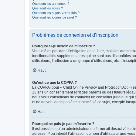
Que sont les annonces ?
Que sont les notes ?
Que sont les sujets verrouillés ?
Que sont les icônes de sujet ?
Problèmes de connexion et d’inscription
Pourquoi ai-je besoin de m’inscrire ?
Vous n’êtes pas dans l’obligation de le faire, mais les adminis
fonctionnalités supplémentaires qui ne sont pas disponibles aux 
utilisateurs, l’adhésion à un groupe d’utilisateurs, etc. L’insc
Haut
Qu’est-ce que la COPPA ?
La COPPA (pour « Child Online Privacy and Protection Act ») es
13 ans un consentement écrit des parents ou des tuteurs légaux
nous vous conseillons de contacter un conseiller juridique qui
et ne doivent donc pas être contactés à ce sujet, excepté lorsq
Haut
Pourquoi ne puis-je pas m’inscrire ?
Il est possible qu’un administrateur du forum ait désactivé les 
adresse IP ou interdit l’utilisation du nom d’utilisateur que vou