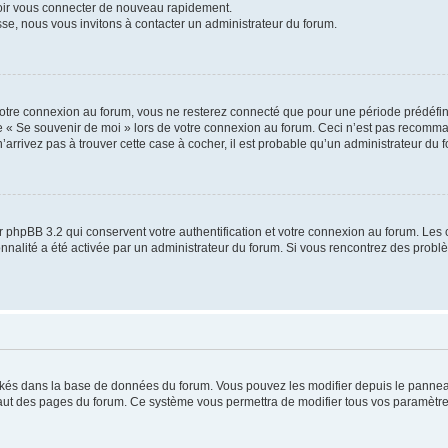
voir vous connecter de nouveau rapidement.
sse, nous vous invitons à contacter un administrateur du forum.
otre connexion au forum, vous ne resterez connecté que pour une période prédéfinie
se « Se souvenir de moi » lors de votre connexion au forum. Ceci n’est pas recomm
’arrivez pas à trouver cette case à cocher, il est probable qu’un administrateur du fo
 phpBB 3.2 qui conservent votre authentification et votre connexion au forum. Les 
tionnalité a été activée par un administrateur du forum. Si vous rencontrez des pro
ockés dans la base de données du forum. Vous pouvez les modifier depuis le panneau 
haut des pages du forum. Ce système vous permettra de modifier tous vos paramètre