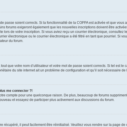
t de passe soient corrects. Si la fonctionnalité de la COPPA est activée et que vous 
ains forums exigeront également que les nouvelles inscriptions doivent être activée
te lors de votre inscription. Si vous aviez reçu un courrier électronique, consultez l
r électronique ou le courrier électronique a été filtré en tant que pourriel. Si vo
rateur du forum.
out que votre nom d’utilisateur et votre mot de passe soient corrects. Si tel est le
iétaire du site internet ait un problème de configuration et qu’il soit nécessaire de l
 plus me connecter ?!
votre compte pour une quelconque raison. De plus, beaucoup de forums suppriment pér
 nouveau et essayez de participer plus activement aux discussions du forum.
 récupéré, il peut facilement être réinitialisé. Veuillez vous rendre sur la page de