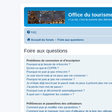
Office du tourism
« La vie, c'est la somme des éléments 
FAQ
Accueil du forum
Foire aux questions
Foire aux questions
Problèmes de connexion et d’inscription
Pourquoi ai-je besoin de m’inscrire ?
Qu’est-ce que la COPPA ?
Pourquoi ne puis-je pas m’inscrire ?
Je suis inscrit mais je ne peux pas me connecter !
Pourquoi ne puis-je pas me connecter ?
Je m’étais déjà inscrit par le passé mais ne peux à présent plus me co
J’ai perdu mon mot de passe !
Pourquoi suis-je déconnecté automatiquement ?
À quoi sert « Supprimer les cookies » ?
Préférences et paramètres des utilisateurs
Comment puis-je modifier mes paramètres ?
Comment puis-je masquer mon nom d’utilisateur de la liste des utilisate