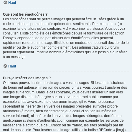
Haut
Que sont les émoticônes ?
Les émoticônes sont de petites images qui peuvent être utilisées grâce à un
code court et qui permettent d’exprimer des sentiments. Par exemple, « :) »
exprime la joie, alors qu’au contraire, « :( » exprime la tristesse. Vous pouvez
consulter la liste complète des émoticônes depuis le formulaire de rédaction.
Essayez cependant de ne pas abuser des émoticônes, elles peuvent
rapidement rendre un message illisible et un modérateur pourrait décider de le
modifier ou de le supprimer complètement. Les administrateurs du forum
peuvent également limiter le nombre d’émoticônes qu’il est possible d’insérer
à un message.
Haut
Puis-je insérer des images ?
Oui, vous pouvez insérer des images à vos messages. Si les administrateurs
du forum ont autorisé l’insertion de pièces jointes, vous pourrez transférer des
images sur le forum. Dans le cas contraire, vous devrez insérer un lien vers
une image distante, hébergée sur un serveur internet public, comme par
exemple « http://www.exemple.com/mon-image.gif ». Vous ne pourrez
cependant ni insérer de lien vers des images présentes sur votre propre
ordinateur (à moins, bien évidemment, que celui-ci soit en lui-même un
serveur internet), ni insérer de lien vers des images hébergées derrière un
quelconque système d’authentification, comme par exemple les services de
messagerie électronique de Outlook ou de Yahoo, les sites protégés par un
mot de passe, etc. Pour insérer une image, utilisez la balise BBCode « [img] ».