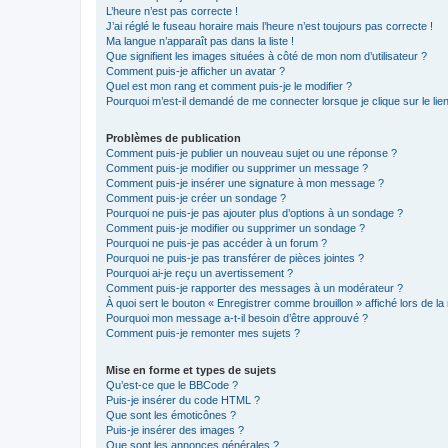
L’heure n’est pas correcte !
J’ai réglé le fuseau horaire mais l’heure n’est toujours pas correcte !
Ma langue n’apparaît pas dans la liste !
Que signifient les images situées à côté de mon nom d’utilisateur ?
Comment puis-je afficher un avatar ?
Quel est mon rang et comment puis-je le modifier ?
Pourquoi m’est-il demandé de me connecter lorsque je clique sur le lien 
Problèmes de publication
Comment puis-je publier un nouveau sujet ou une réponse ?
Comment puis-je modifier ou supprimer un message ?
Comment puis-je insérer une signature à mon message ?
Comment puis-je créer un sondage ?
Pourquoi ne puis-je pas ajouter plus d’options à un sondage ?
Comment puis-je modifier ou supprimer un sondage ?
Pourquoi ne puis-je pas accéder à un forum ?
Pourquoi ne puis-je pas transférer de pièces jointes ?
Pourquoi ai-je reçu un avertissement ?
Comment puis-je rapporter des messages à un modérateur ?
À quoi sert le bouton « Enregistrer comme brouillon » affiché lors de la 
Pourquoi mon message a-t-il besoin d’être approuvé ?
Comment puis-je remonter mes sujets ?
Mise en forme et types de sujets
Qu’est-ce que le BBCode ?
Puis-je insérer du code HTML ?
Que sont les émoticônes ?
Puis-je insérer des images ?
Que sont les annonces générales ?