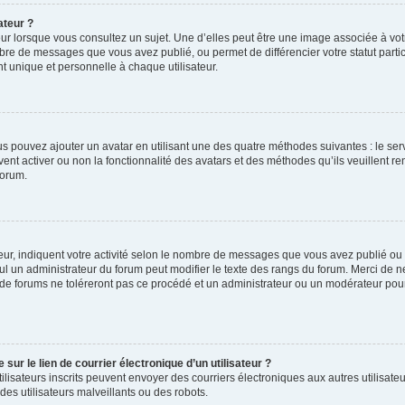
ateur ?
ur lorsque vous consultez un sujet. Une d’elles peut être une image associée à vo
mbre de messages que vous avez publié, ou permet de différencier votre statut parti
 unique et personnelle à chaque utilisateur.
ous pouvez ajouter un avatar en utilisant une des quatre méthodes suivantes : le serv
ent activer ou non la fonctionnalité des avatars et des méthodes qu’ils veuillent ren
forum.
ur, indiquent votre activité selon le nombre de messages que vous avez publié ou id
eul un administrateur du forum peut modifier le texte des rangs du forum. Merci de 
de forums ne toléreront pas ce procédé et un administrateur ou un modérateur pou
ur le lien de courrier électronique d’un utilisateur ?
s utilisateurs inscrits peuvent envoyer des courriers électroniques aux autres utili
es utilisateurs malveillants ou des robots.