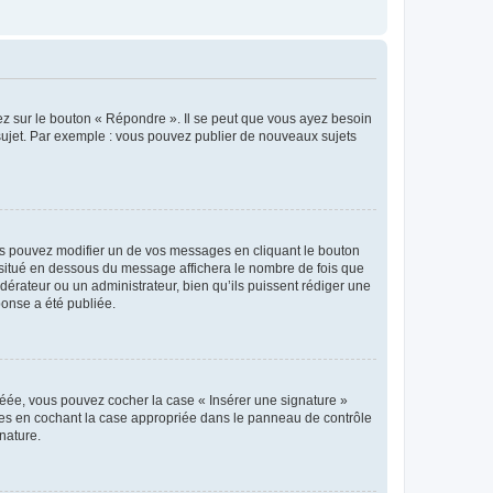
ez sur le bouton « Répondre ». Il se peut que vous ayez besoin
 sujet. Par exemple : vous pouvez publier de nouveaux sujets
s pouvez modifier un de vos messages en cliquant le bouton
e situé en dessous du message affichera le nombre de fois que
modérateur ou un administrateur, bien qu’ils puissent rédiger une
ponse a été publiée.
réée, vous pouvez cocher la case « Insérer une signature »
ages en cochant la case appropriée dans le panneau de contrôle
gnature.