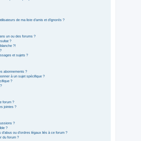
lisateurs de ma liste d’amis et d’ignorés ?
ans un ou des forums ?
sultat ?
blanche ?!
?
ssages et sujets ?
t les abonnements ?
onner à un sujet spécifique ?
ifique ?
 ?
ce forum ?
s jointes ?
cussions ?
ible ?
 d’abus ou d’ordres légaux liés à ce forum ?
r du forum ?