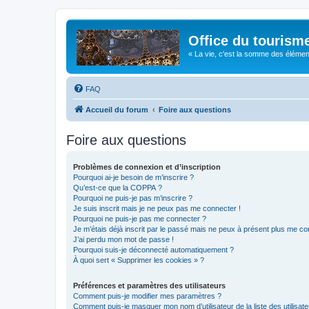
Office du tourism
« La vie, c'est la somme des éléments 
FAQ
Accueil du forum
Foire aux questions
Foire aux questions
Problèmes de connexion et d’inscription
Pourquoi ai-je besoin de m’inscrire ?
Qu’est-ce que la COPPA ?
Pourquoi ne puis-je pas m’inscrire ?
Je suis inscrit mais je ne peux pas me connecter !
Pourquoi ne puis-je pas me connecter ?
Je m’étais déjà inscrit par le passé mais ne peux à présent plus me co
J’ai perdu mon mot de passe !
Pourquoi suis-je déconnecté automatiquement ?
À quoi sert « Supprimer les cookies » ?
Préférences et paramètres des utilisateurs
Comment puis-je modifier mes paramètres ?
Comment puis-je masquer mon nom d’utilisateur de la liste des utilisate