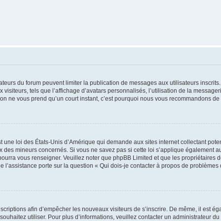
trateurs du forum peuvent limiter la publication de messages aux utilisateurs inscri
visiteurs, tels que l’affichage d’avatars personnalisés, l’utilisation de la messager
ription ne vous prend qu’un court instant, c’est pourquoi nous vous recommandons de l
t une loi des États-Unis d’Amérique qui demande aux sites internet collectant pot
 des mineurs concernés. Si vous ne savez pas si cette loi s’applique également au
 pourra vous renseigner. Veuillez noter que phpBB Limited et que les propriétaires
ue l’assistance porte sur la question « Qui dois-je contacter à propos de problèmes 
inscriptions afin d’empêcher les nouveaux visiteurs de s’inscrire. De même, il est é
s souhaitez utiliser. Pour plus d’informations, veuillez contacter un administrateur du