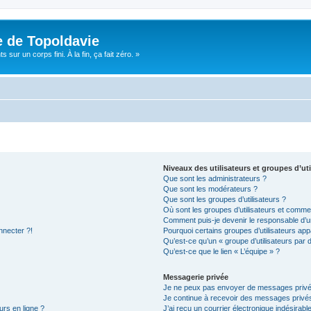
e de Topoldavie
sur un corps fini. À la fin, ça fait zéro. »
Niveaux des utilisateurs et groupes d’uti
Que sont les administrateurs ?
Que sont les modérateurs ?
Que sont les groupes d’utilisateurs ?
Où sont les groupes d’utilisateurs et commen
Comment puis-je devenir le responsable d’un
nnecter ?!
Pourquoi certains groupes d’utilisateurs app
Qu’est-ce qu’un « groupe d’utilisateurs par 
Qu’est-ce que le lien « L’équipe » ?
Messagerie privée
Je ne peux pas envoyer de messages privé
Je continue à recevoir des messages privés 
urs en ligne ?
J’ai reçu un courrier électronique indésirabl