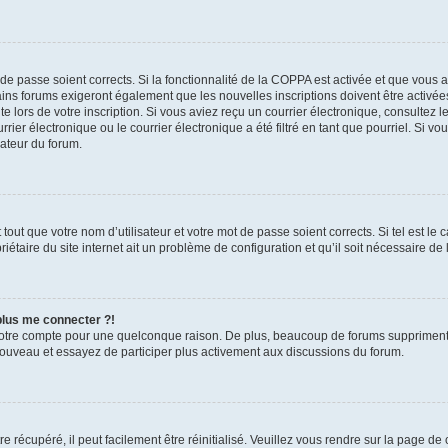
t de passe soient corrects. Si la fonctionnalité de la COPPA est activée et que vous 
ains forums exigeront également que les nouvelles inscriptions doivent être activée
te lors de votre inscription. Si vous aviez reçu un courrier électronique, consultez l
r électronique ou le courrier électronique a été filtré en tant que pourriel. Si vo
rateur du forum.
out que votre nom d’utilisateur et votre mot de passe soient corrects. Si tel est le
iétaire du site internet ait un problème de configuration et qu’il soit nécessaire de l
 plus me connecter ?!
votre compte pour une quelconque raison. De plus, beaucoup de forums suppriment pér
 nouveau et essayez de participer plus activement aux discussions du forum.
 récupéré, il peut facilement être réinitialisé. Veuillez vous rendre sur la page de