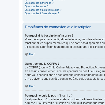
Que sont les annonces ?
Que sont les notes ?
Que sont les sujets verrouillés ?
Que sont les icônes de sujet ?
Problèmes de connexion et d’inscription
Pourquoi ai-je besoin de m’inscrire ?
Vous n’êtes pas dans l’obligation de le faire, mais les adminis
fonctionnalités supplémentaires qui ne sont pas disponibles aux 
utilisateurs, l’adhésion à un groupe d’utilisateurs, etc. L’insc
Haut
Qu’est-ce que la COPPA ?
La COPPA (pour « Child Online Privacy and Protection Act ») es
13 ans un consentement écrit des parents ou des tuteurs légaux
nous vous conseillons de contacter un conseiller juridique qui
et ne doivent donc pas être contactés à ce sujet, excepté lorsq
Haut
Pourquoi ne puis-je pas m’inscrire ?
Il est possible qu’un administrateur du forum ait désactivé les 
adresse IP ou interdit l’utilisation du nom d’utilisateur que vou