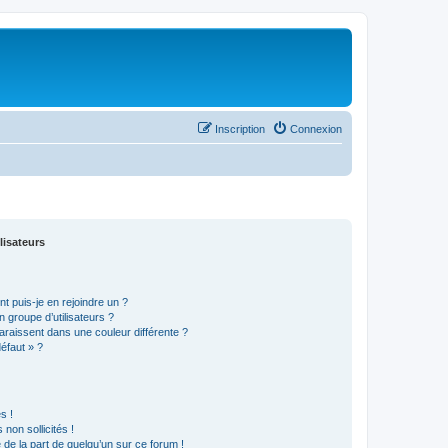
Inscription
Connexion
lisateurs
t puis-je en rejoindre un ?
 groupe d’utilisateurs ?
araissent dans une couleur différente ?
défaut » ?
s !
non sollicités !
e de la part de quelqu’un sur ce forum !