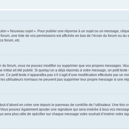
outon « Nouveau sujet ». Pour publier une réponse à un sujet ou un message, cliqu
 forum, une liste de vos permissions est affichée en bas de l’écran du forum ou du
ce forum, etc.
r du forum, vous ne pouvez modifier ou supprimer que vos propres messages. Vou
 initial ait été publié. Si quelqu’un a déjà répondu à votre message, un petit text
ion. Ce petit texte n’apparaîtra pas s’il s’agit d’une modification effectuée par un 
ue les utilisateurs normaux ne peuvent pas supprimer leur propre message si une ré
ut d’abord en créer une depuis le panneau de contrôle de l’utilisateur. Une fois c
ure. Vous pouvez également ajouter une signature qui sera insérée à tous vos mess
 vous sera plus utile de spécifier sur chaque message votre souhait d’insérer votre si