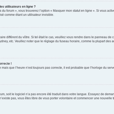
s utilisateurs en ligne ?
s du forum », vous trouverez l’option « Masquer mon statut en ligne ». Si vous activ
é comme étant un utilisateur invisible.
aire différent du vôtre. Si tel était le cas, veuillez vous rendre dans le panneau de co
ey, etc. Veuillez noter que le réglage du fuseau horaire, comme la plupart des autr
orrecte !
 mais que l’heure n’est toujours pas correcte, il est probable que l’horloge du serve
orum, soit le logiciel n’a pas encore été traduit dans votre langue. Essayez de deman
 n’existe pas, vous êtes libre de vous porter volontaire et commencer une nouvelle t