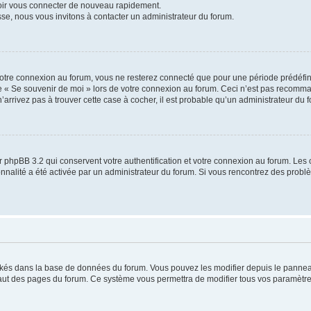
voir vous connecter de nouveau rapidement.
sse, nous vous invitons à contacter un administrateur du forum.
otre connexion au forum, vous ne resterez connecté que pour une période prédéfinie
se « Se souvenir de moi » lors de votre connexion au forum. Ceci n’est pas recomm
’arrivez pas à trouver cette case à cocher, il est probable qu’un administrateur du fo
 phpBB 3.2 qui conservent votre authentification et votre connexion au forum. Les 
tionnalité a été activée par un administrateur du forum. Si vous rencontrez des pro
ockés dans la base de données du forum. Vous pouvez les modifier depuis le panneau 
haut des pages du forum. Ce système vous permettra de modifier tous vos paramètre