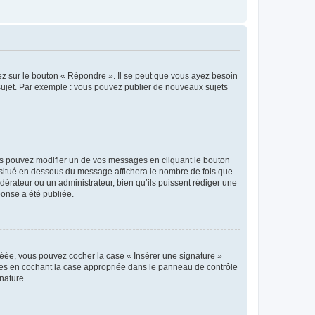
ez sur le bouton « Répondre ». Il se peut que vous ayez besoin
 sujet. Par exemple : vous pouvez publier de nouveaux sujets
s pouvez modifier un de vos messages en cliquant le bouton
e situé en dessous du message affichera le nombre de fois que
modérateur ou un administrateur, bien qu’ils puissent rédiger une
ponse a été publiée.
réée, vous pouvez cocher la case « Insérer une signature »
ages en cochant la case appropriée dans le panneau de contrôle
gnature.