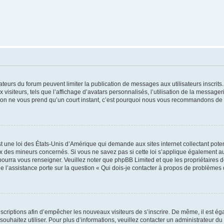
trateurs du forum peuvent limiter la publication de messages aux utilisateurs inscri
visiteurs, tels que l’affichage d’avatars personnalisés, l’utilisation de la messager
ription ne vous prend qu’un court instant, c’est pourquoi nous vous recommandons de l
t une loi des États-Unis d’Amérique qui demande aux sites internet collectant pot
 des mineurs concernés. Si vous ne savez pas si cette loi s’applique également au
 pourra vous renseigner. Veuillez noter que phpBB Limited et que les propriétaires
ue l’assistance porte sur la question « Qui dois-je contacter à propos de problèmes 
inscriptions afin d’empêcher les nouveaux visiteurs de s’inscrire. De même, il est é
s souhaitez utiliser. Pour plus d’informations, veuillez contacter un administrateur du