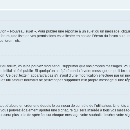
outon « Nouveau sujet ». Pour publier une réponse à un sujet ou un message, cliqu
 forum, une liste de vos permissions est affichée en bas de l’écran du forum ou du
ce forum, etc.
r du forum, vous ne pouvez modifier ou supprimer que vos propres messages. Vou
 initial ait été publié. Si quelqu’un a déjà répondu à votre message, un petit text
ion. Ce petit texte n’apparaîtra pas s’il s’agit d’une modification effectuée par un 
ue les utilisateurs normaux ne peuvent pas supprimer leur propre message si une ré
ut d’abord en créer une depuis le panneau de contrôle de l’utilisateur. Une fois c
ure. Vous pouvez également ajouter une signature qui sera insérée à tous vos mess
 vous sera plus utile de spécifier sur chaque message votre souhait d’insérer votre si