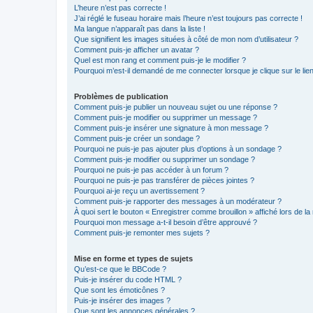
L’heure n’est pas correcte !
J’ai réglé le fuseau horaire mais l’heure n’est toujours pas correcte !
Ma langue n’apparaît pas dans la liste !
Que signifient les images situées à côté de mon nom d’utilisateur ?
Comment puis-je afficher un avatar ?
Quel est mon rang et comment puis-je le modifier ?
Pourquoi m’est-il demandé de me connecter lorsque je clique sur le lien 
Problèmes de publication
Comment puis-je publier un nouveau sujet ou une réponse ?
Comment puis-je modifier ou supprimer un message ?
Comment puis-je insérer une signature à mon message ?
Comment puis-je créer un sondage ?
Pourquoi ne puis-je pas ajouter plus d’options à un sondage ?
Comment puis-je modifier ou supprimer un sondage ?
Pourquoi ne puis-je pas accéder à un forum ?
Pourquoi ne puis-je pas transférer de pièces jointes ?
Pourquoi ai-je reçu un avertissement ?
Comment puis-je rapporter des messages à un modérateur ?
À quoi sert le bouton « Enregistrer comme brouillon » affiché lors de la 
Pourquoi mon message a-t-il besoin d’être approuvé ?
Comment puis-je remonter mes sujets ?
Mise en forme et types de sujets
Qu’est-ce que le BBCode ?
Puis-je insérer du code HTML ?
Que sont les émoticônes ?
Puis-je insérer des images ?
Que sont les annonces générales ?