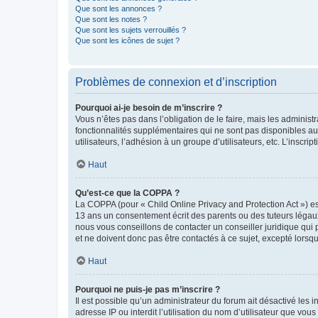
Que sont les annonces ?
Que sont les notes ?
Que sont les sujets verrouillés ?
Que sont les icônes de sujet ?
Problèmes de connexion et d’inscription
Pourquoi ai-je besoin de m’inscrire ?
Vous n’êtes pas dans l’obligation de le faire, mais les adminis
fonctionnalités supplémentaires qui ne sont pas disponibles aux 
utilisateurs, l’adhésion à un groupe d’utilisateurs, etc. L’insc
Haut
Qu’est-ce que la COPPA ?
La COPPA (pour « Child Online Privacy and Protection Act ») es
13 ans un consentement écrit des parents ou des tuteurs légaux
nous vous conseillons de contacter un conseiller juridique qui
et ne doivent donc pas être contactés à ce sujet, excepté lorsq
Haut
Pourquoi ne puis-je pas m’inscrire ?
Il est possible qu’un administrateur du forum ait désactivé les 
adresse IP ou interdit l’utilisation du nom d’utilisateur que vou