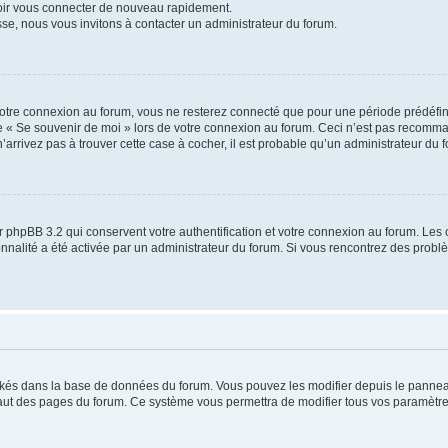
voir vous connecter de nouveau rapidement.
sse, nous vous invitons à contacter un administrateur du forum.
otre connexion au forum, vous ne resterez connecté que pour une période prédéfinie
se « Se souvenir de moi » lors de votre connexion au forum. Ceci n’est pas recomm
’arrivez pas à trouver cette case à cocher, il est probable qu’un administrateur du fo
 phpBB 3.2 qui conservent votre authentification et votre connexion au forum. Les 
tionnalité a été activée par un administrateur du forum. Si vous rencontrez des pro
ockés dans la base de données du forum. Vous pouvez les modifier depuis le panneau 
haut des pages du forum. Ce système vous permettra de modifier tous vos paramètre