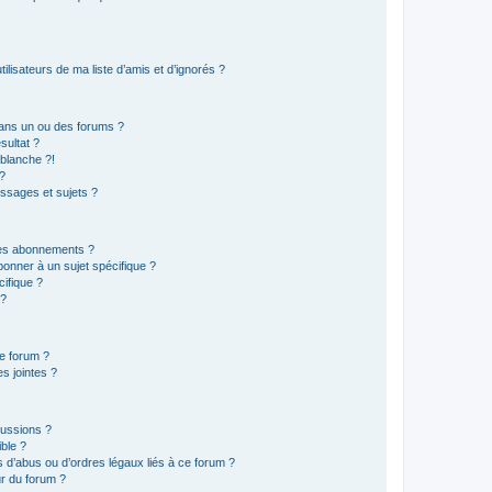
lisateurs de ma liste d’amis et d’ignorés ?
ans un ou des forums ?
sultat ?
blanche ?!
?
ssages et sujets ?
t les abonnements ?
onner à un sujet spécifique ?
ifique ?
 ?
ce forum ?
s jointes ?
cussions ?
ible ?
 d’abus ou d’ordres légaux liés à ce forum ?
r du forum ?