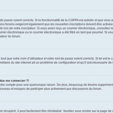
t de passe soient corrects. Si la fonctionnalité de la COPPA est activée et que vous 
ains forums exigeront également que les nouvelles inscriptions doivent être activée
te lors de votre inscription. Si vous aviez reçu un courrier électronique, consultez l
r électronique ou le courrier électronique a été filtré en tant que pourriel. Si vo
rateur du forum.
out que votre nom d’utilisateur et votre mot de passe soient corrects. Si tel est le
iétaire du site internet ait un problème de configuration et qu’il soit nécessaire de l
 plus me connecter ?!
votre compte pour une quelconque raison. De plus, beaucoup de forums suppriment pér
 nouveau et essayez de participer plus activement aux discussions du forum.
 récupéré, il peut facilement être réinitialisé. Veuillez vous rendre sur la page de