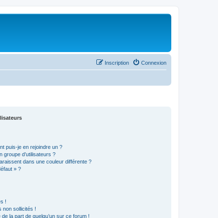
Inscription
Connexion
lisateurs
t puis-je en rejoindre un ?
 groupe d’utilisateurs ?
araissent dans une couleur différente ?
défaut » ?
s !
non sollicités !
e de la part de quelqu’un sur ce forum !