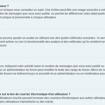
ateur ?
ur lorsque vous consultez un sujet. Une d’elles peut être une image associée à vo
mbre de messages que vous avez publié, ou permet de différencier votre statut parti
 unique et personnelle à chaque utilisateur.
ous pouvez ajouter un avatar en utilisant une des quatre méthodes suivantes : le serv
ent activer ou non la fonctionnalité des avatars et des méthodes qu’ils veuillent ren
forum.
ur, indiquent votre activité selon le nombre de messages que vous avez publié ou id
eul un administrateur du forum peut modifier le texte des rangs du forum. Merci de 
de forums ne toléreront pas ce procédé et un administrateur ou un modérateur pou
ur le lien de courrier électronique d’un utilisateur ?
s utilisateurs inscrits peuvent envoyer des courriers électroniques aux autres utili
es utilisateurs malveillants ou des robots.