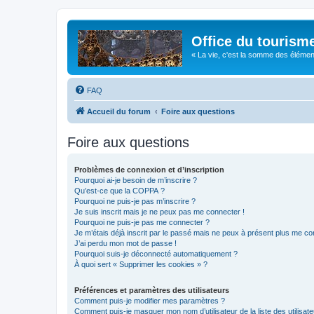
Office du tourism
« La vie, c'est la somme des éléments 
FAQ
Accueil du forum
Foire aux questions
Foire aux questions
Problèmes de connexion et d’inscription
Pourquoi ai-je besoin de m’inscrire ?
Qu’est-ce que la COPPA ?
Pourquoi ne puis-je pas m’inscrire ?
Je suis inscrit mais je ne peux pas me connecter !
Pourquoi ne puis-je pas me connecter ?
Je m’étais déjà inscrit par le passé mais ne peux à présent plus me co
J’ai perdu mon mot de passe !
Pourquoi suis-je déconnecté automatiquement ?
À quoi sert « Supprimer les cookies » ?
Préférences et paramètres des utilisateurs
Comment puis-je modifier mes paramètres ?
Comment puis-je masquer mon nom d’utilisateur de la liste des utilisate