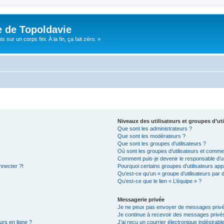
e de Topoldavie
sur un corps fini. À la fin, ça fait zéro. »
Niveaux des utilisateurs et groupes d’uti
Que sont les administrateurs ?
Que sont les modérateurs ?
Que sont les groupes d’utilisateurs ?
Où sont les groupes d’utilisateurs et commen
Comment puis-je devenir le responsable d’un
nnecter ?!
Pourquoi certains groupes d’utilisateurs app
Qu’est-ce qu’un « groupe d’utilisateurs par 
Qu’est-ce que le lien « L’équipe » ?
Messagerie privée
Je ne peux pas envoyer de messages privé
Je continue à recevoir des messages privés 
urs en ligne ?
J’ai reçu un courrier électronique indésirabl