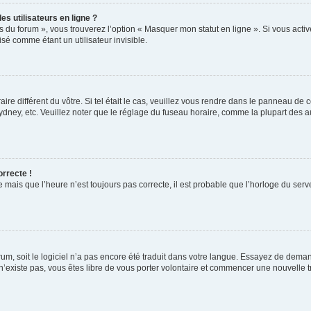
s utilisateurs en ligne ?
s du forum », vous trouverez l’option « Masquer mon statut en ligne ». Si vous activ
é comme étant un utilisateur invisible.
aire différent du vôtre. Si tel était le cas, veuillez vous rendre dans le panneau de co
ey, etc. Veuillez noter que le réglage du fuseau horaire, comme la plupart des autr
orrecte !
 mais que l’heure n’est toujours pas correcte, il est probable que l’horloge du serve
orum, soit le logiciel n’a pas encore été traduit dans votre langue. Essayez de deman
 n’existe pas, vous êtes libre de vous porter volontaire et commencer une nouvelle t