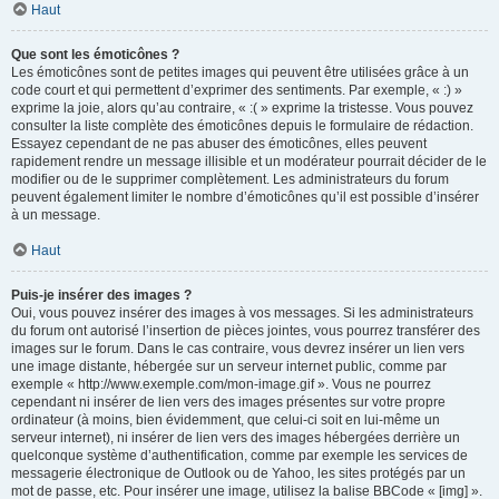
Haut
Que sont les émoticônes ?
Les émoticônes sont de petites images qui peuvent être utilisées grâce à un
code court et qui permettent d’exprimer des sentiments. Par exemple, « :) »
exprime la joie, alors qu’au contraire, « :( » exprime la tristesse. Vous pouvez
consulter la liste complète des émoticônes depuis le formulaire de rédaction.
Essayez cependant de ne pas abuser des émoticônes, elles peuvent
rapidement rendre un message illisible et un modérateur pourrait décider de le
modifier ou de le supprimer complètement. Les administrateurs du forum
peuvent également limiter le nombre d’émoticônes qu’il est possible d’insérer
à un message.
Haut
Puis-je insérer des images ?
Oui, vous pouvez insérer des images à vos messages. Si les administrateurs
du forum ont autorisé l’insertion de pièces jointes, vous pourrez transférer des
images sur le forum. Dans le cas contraire, vous devrez insérer un lien vers
une image distante, hébergée sur un serveur internet public, comme par
exemple « http://www.exemple.com/mon-image.gif ». Vous ne pourrez
cependant ni insérer de lien vers des images présentes sur votre propre
ordinateur (à moins, bien évidemment, que celui-ci soit en lui-même un
serveur internet), ni insérer de lien vers des images hébergées derrière un
quelconque système d’authentification, comme par exemple les services de
messagerie électronique de Outlook ou de Yahoo, les sites protégés par un
mot de passe, etc. Pour insérer une image, utilisez la balise BBCode « [img] ».