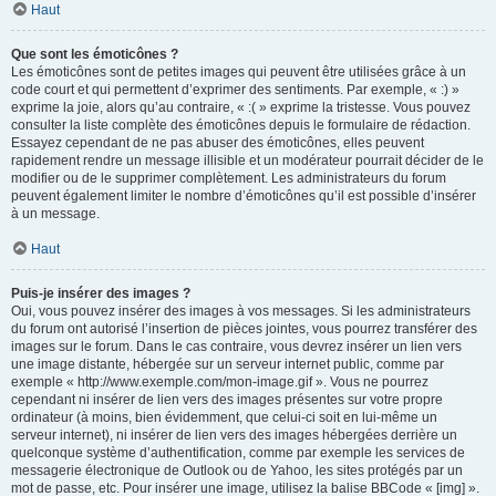
Haut
Que sont les émoticônes ?
Les émoticônes sont de petites images qui peuvent être utilisées grâce à un
code court et qui permettent d’exprimer des sentiments. Par exemple, « :) »
exprime la joie, alors qu’au contraire, « :( » exprime la tristesse. Vous pouvez
consulter la liste complète des émoticônes depuis le formulaire de rédaction.
Essayez cependant de ne pas abuser des émoticônes, elles peuvent
rapidement rendre un message illisible et un modérateur pourrait décider de le
modifier ou de le supprimer complètement. Les administrateurs du forum
peuvent également limiter le nombre d’émoticônes qu’il est possible d’insérer
à un message.
Haut
Puis-je insérer des images ?
Oui, vous pouvez insérer des images à vos messages. Si les administrateurs
du forum ont autorisé l’insertion de pièces jointes, vous pourrez transférer des
images sur le forum. Dans le cas contraire, vous devrez insérer un lien vers
une image distante, hébergée sur un serveur internet public, comme par
exemple « http://www.exemple.com/mon-image.gif ». Vous ne pourrez
cependant ni insérer de lien vers des images présentes sur votre propre
ordinateur (à moins, bien évidemment, que celui-ci soit en lui-même un
serveur internet), ni insérer de lien vers des images hébergées derrière un
quelconque système d’authentification, comme par exemple les services de
messagerie électronique de Outlook ou de Yahoo, les sites protégés par un
mot de passe, etc. Pour insérer une image, utilisez la balise BBCode « [img] ».