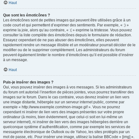
Haut
Que sont les émoticônes ?
Les émoticônes sont de petites images qui peuvent être utilisées grâce à un
code court et qui permettent d’exprimer des sentiments. Par exemple, « :) »
exprime la joie, alors qu’au contraire, « :( » exprime la tristesse. Vous pouvez
consulter la liste complète des émoticônes depuis le formulaire de rédaction.
Essayez cependant de ne pas abuser des émoticônes, elles peuvent
rapidement rendre un message illisible et un modérateur pourrait décider de le
modifier ou de le supprimer complètement. Les administrateurs du forum
peuvent également limiter le nombre d’émoticônes qu’il est possible d’insérer
à un message.
Haut
Puis-je insérer des images ?
Oui, vous pouvez insérer des images à vos messages. Si les administrateurs
du forum ont autorisé l’insertion de pièces jointes, vous pourrez transférer des
images sur le forum. Dans le cas contraire, vous devrez insérer un lien vers
une image distante, hébergée sur un serveur internet public, comme par
exemple « http://www.exemple.com/mon-image.gif ». Vous ne pourrez
cependant ni insérer de lien vers des images présentes sur votre propre
ordinateur (à moins, bien évidemment, que celui-ci soit en lui-même un
serveur internet), ni insérer de lien vers des images hébergées derrière un
quelconque système d’authentification, comme par exemple les services de
messagerie électronique de Outlook ou de Yahoo, les sites protégés par un
mot de passe, etc. Pour insérer une image, utilisez la balise BBCode « [img] ».