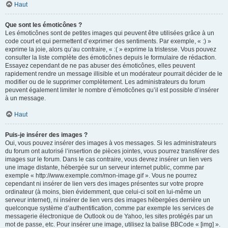
Haut
Que sont les émoticônes ?
Les émoticônes sont de petites images qui peuvent être utilisées grâce à un
code court et qui permettent d’exprimer des sentiments. Par exemple, « :) »
exprime la joie, alors qu’au contraire, « :( » exprime la tristesse. Vous pouvez
consulter la liste complète des émoticônes depuis le formulaire de rédaction.
Essayez cependant de ne pas abuser des émoticônes, elles peuvent
rapidement rendre un message illisible et un modérateur pourrait décider de le
modifier ou de le supprimer complètement. Les administrateurs du forum
peuvent également limiter le nombre d’émoticônes qu’il est possible d’insérer
à un message.
Haut
Puis-je insérer des images ?
Oui, vous pouvez insérer des images à vos messages. Si les administrateurs
du forum ont autorisé l’insertion de pièces jointes, vous pourrez transférer des
images sur le forum. Dans le cas contraire, vous devrez insérer un lien vers
une image distante, hébergée sur un serveur internet public, comme par
exemple « http://www.exemple.com/mon-image.gif ». Vous ne pourrez
cependant ni insérer de lien vers des images présentes sur votre propre
ordinateur (à moins, bien évidemment, que celui-ci soit en lui-même un
serveur internet), ni insérer de lien vers des images hébergées derrière un
quelconque système d’authentification, comme par exemple les services de
messagerie électronique de Outlook ou de Yahoo, les sites protégés par un
mot de passe, etc. Pour insérer une image, utilisez la balise BBCode « [img] ».