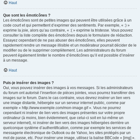
Haut
Que sont les émoticônes ?
Les émoticônes sont de petites images qui peuvent être utilisées grâce à un
code court et qui permettent d’exprimer des sentiments. Par exemple, « :) »
exprime la joie, alors qu’au contraire, « :( » exprime la tristesse. Vous pouvez
consulter la liste complète des émoticônes depuis le formulaire de rédaction.
Essayez cependant de ne pas abuser des émoticônes, elles peuvent
rapidement rendre un message illisible et un modérateur pourrait décider de le
modifier ou de le supprimer complètement. Les administrateurs du forum
peuvent également limiter le nombre d’émoticônes qu’il est possible d’insérer
à un message.
Haut
Puis-je insérer des images ?
Oui, vous pouvez insérer des images à vos messages. Si les administrateurs
du forum ont autorisé l’insertion de pièces jointes, vous pourrez transférer des
images sur le forum. Dans le cas contraire, vous devrez insérer un lien vers
une image distante, hébergée sur un serveur internet public, comme par
exemple « http://www.exemple.com/mon-image.gif ». Vous ne pourrez
cependant ni insérer de lien vers des images présentes sur votre propre
ordinateur (à moins, bien évidemment, que celui-ci soit en lui-même un
serveur internet), ni insérer de lien vers des images hébergées derrière un
quelconque système d’authentification, comme par exemple les services de
messagerie électronique de Outlook ou de Yahoo, les sites protégés par un
mot de passe, etc. Pour insérer une image, utilisez la balise BBCode « [img] ».