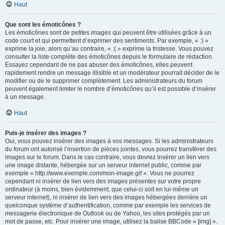
Haut
Que sont les émoticônes ?
Les émoticônes sont de petites images qui peuvent être utilisées grâce à un
code court et qui permettent d’exprimer des sentiments. Par exemple, « :) »
exprime la joie, alors qu’au contraire, « :( » exprime la tristesse. Vous pouvez
consulter la liste complète des émoticônes depuis le formulaire de rédaction.
Essayez cependant de ne pas abuser des émoticônes, elles peuvent
rapidement rendre un message illisible et un modérateur pourrait décider de le
modifier ou de le supprimer complètement. Les administrateurs du forum
peuvent également limiter le nombre d’émoticônes qu’il est possible d’insérer
à un message.
Haut
Puis-je insérer des images ?
Oui, vous pouvez insérer des images à vos messages. Si les administrateurs
du forum ont autorisé l’insertion de pièces jointes, vous pourrez transférer des
images sur le forum. Dans le cas contraire, vous devrez insérer un lien vers
une image distante, hébergée sur un serveur internet public, comme par
exemple « http://www.exemple.com/mon-image.gif ». Vous ne pourrez
cependant ni insérer de lien vers des images présentes sur votre propre
ordinateur (à moins, bien évidemment, que celui-ci soit en lui-même un
serveur internet), ni insérer de lien vers des images hébergées derrière un
quelconque système d’authentification, comme par exemple les services de
messagerie électronique de Outlook ou de Yahoo, les sites protégés par un
mot de passe, etc. Pour insérer une image, utilisez la balise BBCode « [img] ».