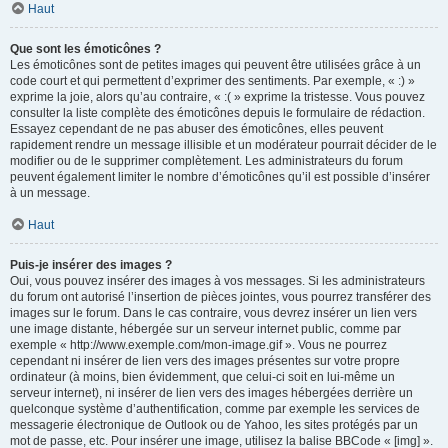
Haut
Que sont les émoticônes ?
Les émoticônes sont de petites images qui peuvent être utilisées grâce à un
code court et qui permettent d’exprimer des sentiments. Par exemple, « :) »
exprime la joie, alors qu’au contraire, « :( » exprime la tristesse. Vous pouvez
consulter la liste complète des émoticônes depuis le formulaire de rédaction.
Essayez cependant de ne pas abuser des émoticônes, elles peuvent
rapidement rendre un message illisible et un modérateur pourrait décider de le
modifier ou de le supprimer complètement. Les administrateurs du forum
peuvent également limiter le nombre d’émoticônes qu’il est possible d’insérer
à un message.
Haut
Puis-je insérer des images ?
Oui, vous pouvez insérer des images à vos messages. Si les administrateurs
du forum ont autorisé l’insertion de pièces jointes, vous pourrez transférer des
images sur le forum. Dans le cas contraire, vous devrez insérer un lien vers
une image distante, hébergée sur un serveur internet public, comme par
exemple « http://www.exemple.com/mon-image.gif ». Vous ne pourrez
cependant ni insérer de lien vers des images présentes sur votre propre
ordinateur (à moins, bien évidemment, que celui-ci soit en lui-même un
serveur internet), ni insérer de lien vers des images hébergées derrière un
quelconque système d’authentification, comme par exemple les services de
messagerie électronique de Outlook ou de Yahoo, les sites protégés par un
mot de passe, etc. Pour insérer une image, utilisez la balise BBCode « [img] ».