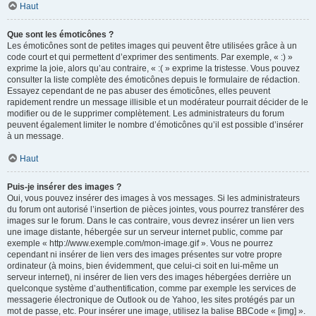
Haut
Que sont les émoticônes ?
Les émoticônes sont de petites images qui peuvent être utilisées grâce à un
code court et qui permettent d’exprimer des sentiments. Par exemple, « :) »
exprime la joie, alors qu’au contraire, « :( » exprime la tristesse. Vous pouvez
consulter la liste complète des émoticônes depuis le formulaire de rédaction.
Essayez cependant de ne pas abuser des émoticônes, elles peuvent
rapidement rendre un message illisible et un modérateur pourrait décider de le
modifier ou de le supprimer complètement. Les administrateurs du forum
peuvent également limiter le nombre d’émoticônes qu’il est possible d’insérer
à un message.
Haut
Puis-je insérer des images ?
Oui, vous pouvez insérer des images à vos messages. Si les administrateurs
du forum ont autorisé l’insertion de pièces jointes, vous pourrez transférer des
images sur le forum. Dans le cas contraire, vous devrez insérer un lien vers
une image distante, hébergée sur un serveur internet public, comme par
exemple « http://www.exemple.com/mon-image.gif ». Vous ne pourrez
cependant ni insérer de lien vers des images présentes sur votre propre
ordinateur (à moins, bien évidemment, que celui-ci soit en lui-même un
serveur internet), ni insérer de lien vers des images hébergées derrière un
quelconque système d’authentification, comme par exemple les services de
messagerie électronique de Outlook ou de Yahoo, les sites protégés par un
mot de passe, etc. Pour insérer une image, utilisez la balise BBCode « [img] ».