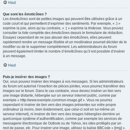
Haut
Que sont les émoticônes ?
Les émoticônes sont de petites images qui peuvent être utilisées grâce à un
code court et qui permettent d’exprimer des sentiments. Par exemple, « :) »
exprime la joie, alors qu’au contraire, « :( » exprime la tristesse. Vous pouvez
consulter la liste complète des émoticônes depuis le formulaire de rédaction.
Essayez cependant de ne pas abuser des émoticônes, elles peuvent
rapidement rendre un message illisible et un modérateur pourrait décider de le
modifier ou de le supprimer complètement. Les administrateurs du forum
peuvent également limiter le nombre d’émoticônes qu’il est possible d’insérer
à un message.
Haut
Puis-je insérer des images ?
Oui, vous pouvez insérer des images à vos messages. Si les administrateurs
du forum ont autorisé l’insertion de pièces jointes, vous pourrez transférer des
images sur le forum. Dans le cas contraire, vous devrez insérer un lien vers
une image distante, hébergée sur un serveur internet public, comme par
exemple « http://www.exemple.com/mon-image.gif ». Vous ne pourrez
cependant ni insérer de lien vers des images présentes sur votre propre
ordinateur (à moins, bien évidemment, que celui-ci soit en lui-même un
serveur internet), ni insérer de lien vers des images hébergées derrière un
quelconque système d’authentification, comme par exemple les services de
messagerie électronique de Outlook ou de Yahoo, les sites protégés par un
mot de passe, etc. Pour insérer une image, utilisez la balise BBCode « [img] ».