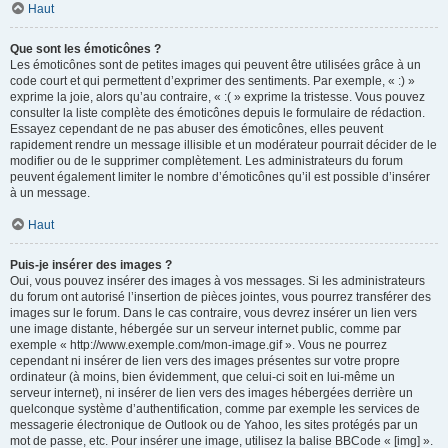
Haut
Que sont les émoticônes ?
Les émoticônes sont de petites images qui peuvent être utilisées grâce à un
code court et qui permettent d’exprimer des sentiments. Par exemple, « :) »
exprime la joie, alors qu’au contraire, « :( » exprime la tristesse. Vous pouvez
consulter la liste complète des émoticônes depuis le formulaire de rédaction.
Essayez cependant de ne pas abuser des émoticônes, elles peuvent
rapidement rendre un message illisible et un modérateur pourrait décider de le
modifier ou de le supprimer complètement. Les administrateurs du forum
peuvent également limiter le nombre d’émoticônes qu’il est possible d’insérer
à un message.
Haut
Puis-je insérer des images ?
Oui, vous pouvez insérer des images à vos messages. Si les administrateurs
du forum ont autorisé l’insertion de pièces jointes, vous pourrez transférer des
images sur le forum. Dans le cas contraire, vous devrez insérer un lien vers
une image distante, hébergée sur un serveur internet public, comme par
exemple « http://www.exemple.com/mon-image.gif ». Vous ne pourrez
cependant ni insérer de lien vers des images présentes sur votre propre
ordinateur (à moins, bien évidemment, que celui-ci soit en lui-même un
serveur internet), ni insérer de lien vers des images hébergées derrière un
quelconque système d’authentification, comme par exemple les services de
messagerie électronique de Outlook ou de Yahoo, les sites protégés par un
mot de passe, etc. Pour insérer une image, utilisez la balise BBCode « [img] ».