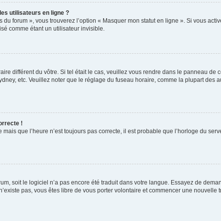
s utilisateurs en ligne ?
s du forum », vous trouverez l’option « Masquer mon statut en ligne ». Si vous activ
é comme étant un utilisateur invisible.
aire différent du vôtre. Si tel était le cas, veuillez vous rendre dans le panneau de co
ey, etc. Veuillez noter que le réglage du fuseau horaire, comme la plupart des autr
orrecte !
 mais que l’heure n’est toujours pas correcte, il est probable que l’horloge du serve
orum, soit le logiciel n’a pas encore été traduit dans votre langue. Essayez de deman
 n’existe pas, vous êtes libre de vous porter volontaire et commencer une nouvelle t