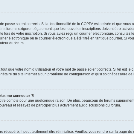
t de passe soient corrects. Si la fonctionnalité de la COPPA est activée et que vous 
ains forums exigeront également que les nouvelles inscriptions doivent être activée
te lors de votre inscription. Si vous aviez reçu un courrier électronique, consultez l
r électronique ou le courrier électronique a été filtré en tant que pourriel. Si vo
rateur du forum.
out que votre nom d’utilisateur et votre mot de passe soient corrects. Si tel est le
iétaire du site internet ait un problème de configuration et qu’il soit nécessaire de l
 plus me connecter ?!
votre compte pour une quelconque raison. De plus, beaucoup de forums suppriment pér
 nouveau et essayez de participer plus activement aux discussions du forum.
 récupéré, il peut facilement être réinitialisé. Veuillez vous rendre sur la page de