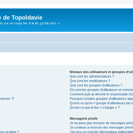
e de Topoldavie
sur un corps fini. À la fin, ça fait zéro. »
Niveaux des utilisateurs et groupes d’uti
Que sont les administrateurs ?
Que sont les modérateurs ?
Que sont les groupes d’utilisateurs ?
Où sont les groupes d’utilisateurs et commen
Comment puis-je devenir le responsable d’un
nnecter ?!
Pourquoi certains groupes d’utilisateurs app
Qu’est-ce qu’un « groupe d’utilisateurs par 
Qu’est-ce que le lien « L’équipe » ?
Messagerie privée
Je ne peux pas envoyer de messages privé
Je continue à recevoir des messages privés 
urs en ligne ?
J’ai reçu un courrier électronique indésirabl