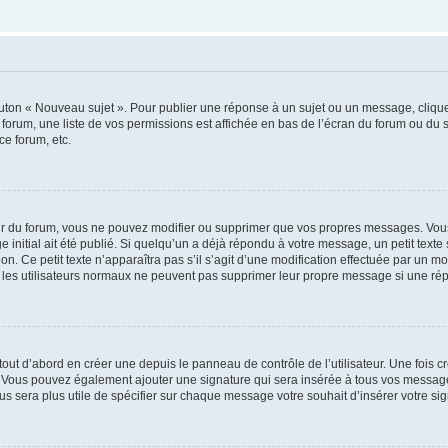
outon « Nouveau sujet ». Pour publier une réponse à un sujet ou un message, cliqu
 forum, une liste de vos permissions est affichée en bas de l’écran du forum ou du
ce forum, etc.
r du forum, vous ne pouvez modifier ou supprimer que vos propres messages. Vou
 initial ait été publié. Si quelqu’un a déjà répondu à votre message, un petit text
ion. Ce petit texte n’apparaîtra pas s’il s’agit d’une modification effectuée par un 
ue les utilisateurs normaux ne peuvent pas supprimer leur propre message si une ré
ut d’abord en créer une depuis le panneau de contrôle de l’utilisateur. Une fois c
ure. Vous pouvez également ajouter une signature qui sera insérée à tous vos mess
 vous sera plus utile de spécifier sur chaque message votre souhait d’insérer votre si