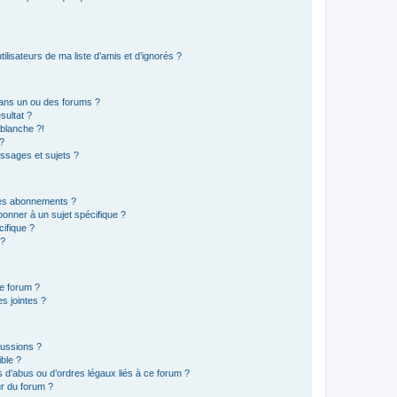
lisateurs de ma liste d’amis et d’ignorés ?
ans un ou des forums ?
sultat ?
blanche ?!
?
ssages et sujets ?
t les abonnements ?
onner à un sujet spécifique ?
ifique ?
 ?
ce forum ?
s jointes ?
cussions ?
ible ?
 d’abus ou d’ordres légaux liés à ce forum ?
r du forum ?