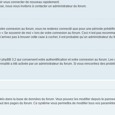
voir vous connecter de nouveau rapidement.
sse, nous vous invitons à contacter un administrateur du forum.
otre connexion au forum, vous ne resterez connecté que pour une période prédéfinie
se « Se souvenir de moi » lors de votre connexion au forum. Ceci n’est pas recomm
’arrivez pas à trouver cette case à cocher, il est probable qu’un administrateur du fo
 phpBB 3.2 qui conservent votre authentification et votre connexion au forum. Les 
tionnalité a été activée par un administrateur du forum. Si vous rencontrez des pro
ockés dans la base de données du forum. Vous pouvez les modifier depuis le panneau 
haut des pages du forum. Ce système vous permettra de modifier tous vos paramètre