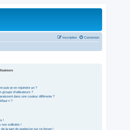
Inscription
Connexion
lisateurs
t puis-je en rejoindre un ?
 groupe d’utilisateurs ?
araissent dans une couleur différente ?
défaut » ?
s !
non sollicités !
e de la part de quelqu’un sur ce forum !