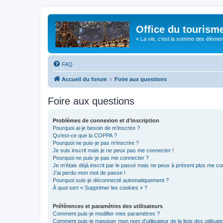
Office du tourism
« La vie, c'est la somme des éléments 
FAQ
Accueil du forum
Foire aux questions
Foire aux questions
Problèmes de connexion et d’inscription
Pourquoi ai-je besoin de m’inscrire ?
Qu’est-ce que la COPPA ?
Pourquoi ne puis-je pas m’inscrire ?
Je suis inscrit mais je ne peux pas me connecter !
Pourquoi ne puis-je pas me connecter ?
Je m’étais déjà inscrit par le passé mais ne peux à présent plus me co
J’ai perdu mon mot de passe !
Pourquoi suis-je déconnecté automatiquement ?
À quoi sert « Supprimer les cookies » ?
Préférences et paramètres des utilisateurs
Comment puis-je modifier mes paramètres ?
Comment puis-je masquer mon nom d’utilisateur de la liste des utilisate