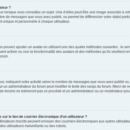
ateur ?
ur lorsque vous consultez un sujet. Une d’elles peut être une image associée à vo
mbre de messages que vous avez publié, ou permet de différencier votre statut parti
 unique et personnelle à chaque utilisateur.
ous pouvez ajouter un avatar en utilisant une des quatre méthodes suivantes : le serv
ent activer ou non la fonctionnalité des avatars et des méthodes qu’ils veuillent ren
forum.
ur, indiquent votre activité selon le nombre de messages que vous avez publié ou id
eul un administrateur du forum peut modifier le texte des rangs du forum. Merci de 
de forums ne toléreront pas ce procédé et un administrateur ou un modérateur pou
ur le lien de courrier électronique d’un utilisateur ?
s utilisateurs inscrits peuvent envoyer des courriers électroniques aux autres utili
es utilisateurs malveillants ou des robots.