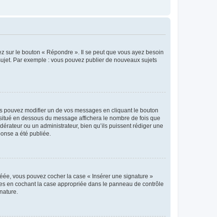
ez sur le bouton « Répondre ». Il se peut que vous ayez besoin
 sujet. Par exemple : vous pouvez publier de nouveaux sujets
s pouvez modifier un de vos messages en cliquant le bouton
e situé en dessous du message affichera le nombre de fois que
modérateur ou un administrateur, bien qu’ils puissent rédiger une
ponse a été publiée.
réée, vous pouvez cocher la case « Insérer une signature »
ages en cochant la case appropriée dans le panneau de contrôle
gnature.