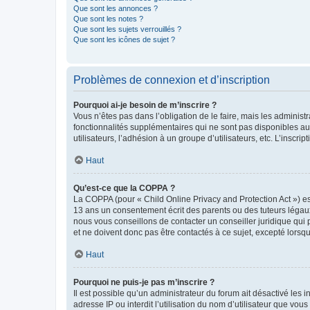
Que sont les annonces ?
Que sont les notes ?
Que sont les sujets verrouillés ?
Que sont les icônes de sujet ?
Problèmes de connexion et d’inscription
Pourquoi ai-je besoin de m’inscrire ?
Vous n’êtes pas dans l’obligation de le faire, mais les adminis
fonctionnalités supplémentaires qui ne sont pas disponibles aux 
utilisateurs, l’adhésion à un groupe d’utilisateurs, etc. L’insc
Haut
Qu’est-ce que la COPPA ?
La COPPA (pour « Child Online Privacy and Protection Act ») es
13 ans un consentement écrit des parents ou des tuteurs légaux
nous vous conseillons de contacter un conseiller juridique qui
et ne doivent donc pas être contactés à ce sujet, excepté lorsq
Haut
Pourquoi ne puis-je pas m’inscrire ?
Il est possible qu’un administrateur du forum ait désactivé les 
adresse IP ou interdit l’utilisation du nom d’utilisateur que vou