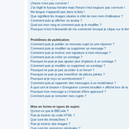
L’heure n’est pas correcte !
J’ai réglé le fuseau horaire mais l’heure n’est toujours pas correcte !
Ma langue n’apparaît pas dans la liste !
Que signifient les images situées à côté de mon nom d’utilisateur ?
Comment puis-je afficher un avatar ?
Quel est mon rang et comment puis-je le modifier ?
Pourquoi m’est-il demandé de me connecter lorsque je clique sur le lien 
Problèmes de publication
Comment puis-je publier un nouveau sujet ou une réponse ?
Comment puis-je modifier ou supprimer un message ?
Comment puis-je insérer une signature à mon message ?
Comment puis-je créer un sondage ?
Pourquoi ne puis-je pas ajouter plus d’options à un sondage ?
Comment puis-je modifier ou supprimer un sondage ?
Pourquoi ne puis-je pas accéder à un forum ?
Pourquoi ne puis-je pas transférer de pièces jointes ?
Pourquoi ai-je reçu un avertissement ?
Comment puis-je rapporter des messages à un modérateur ?
À quoi sert le bouton « Enregistrer comme brouillon » affiché lors de la 
Pourquoi mon message a-t-il besoin d’être approuvé ?
Comment puis-je remonter mes sujets ?
Mise en forme et types de sujets
Qu’est-ce que le BBCode ?
Puis-je insérer du code HTML ?
Que sont les émoticônes ?
Puis-je insérer des images ?
Que sont les annonces générales ?