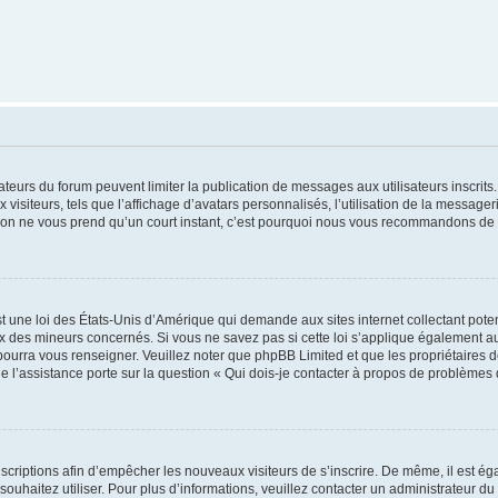
trateurs du forum peuvent limiter la publication de messages aux utilisateurs inscri
visiteurs, tels que l’affichage d’avatars personnalisés, l’utilisation de la messager
ription ne vous prend qu’un court instant, c’est pourquoi nous vous recommandons de l
t une loi des États-Unis d’Amérique qui demande aux sites internet collectant pot
 des mineurs concernés. Si vous ne savez pas si cette loi s’applique également au
 pourra vous renseigner. Veuillez noter que phpBB Limited et que les propriétaires
ue l’assistance porte sur la question « Qui dois-je contacter à propos de problèmes 
inscriptions afin d’empêcher les nouveaux visiteurs de s’inscrire. De même, il est é
s souhaitez utiliser. Pour plus d’informations, veuillez contacter un administrateur du