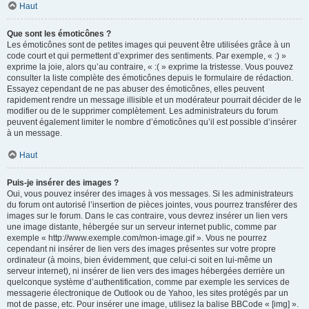
Haut
Que sont les émoticônes ?
Les émoticônes sont de petites images qui peuvent être utilisées grâce à un
code court et qui permettent d’exprimer des sentiments. Par exemple, « :) »
exprime la joie, alors qu’au contraire, « :( » exprime la tristesse. Vous pouvez
consulter la liste complète des émoticônes depuis le formulaire de rédaction.
Essayez cependant de ne pas abuser des émoticônes, elles peuvent
rapidement rendre un message illisible et un modérateur pourrait décider de le
modifier ou de le supprimer complètement. Les administrateurs du forum
peuvent également limiter le nombre d’émoticônes qu’il est possible d’insérer
à un message.
Haut
Puis-je insérer des images ?
Oui, vous pouvez insérer des images à vos messages. Si les administrateurs
du forum ont autorisé l’insertion de pièces jointes, vous pourrez transférer des
images sur le forum. Dans le cas contraire, vous devrez insérer un lien vers
une image distante, hébergée sur un serveur internet public, comme par
exemple « http://www.exemple.com/mon-image.gif ». Vous ne pourrez
cependant ni insérer de lien vers des images présentes sur votre propre
ordinateur (à moins, bien évidemment, que celui-ci soit en lui-même un
serveur internet), ni insérer de lien vers des images hébergées derrière un
quelconque système d’authentification, comme par exemple les services de
messagerie électronique de Outlook ou de Yahoo, les sites protégés par un
mot de passe, etc. Pour insérer une image, utilisez la balise BBCode « [img] ».