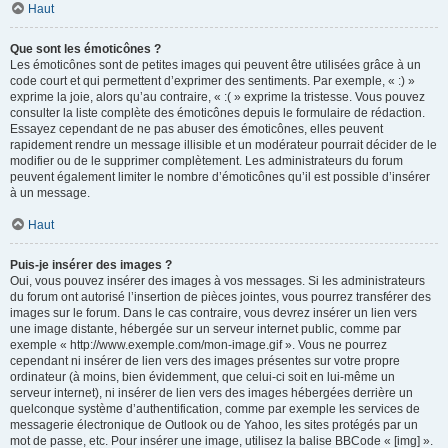
Haut
Que sont les émoticônes ?
Les émoticônes sont de petites images qui peuvent être utilisées grâce à un
code court et qui permettent d’exprimer des sentiments. Par exemple, « :) »
exprime la joie, alors qu’au contraire, « :( » exprime la tristesse. Vous pouvez
consulter la liste complète des émoticônes depuis le formulaire de rédaction.
Essayez cependant de ne pas abuser des émoticônes, elles peuvent
rapidement rendre un message illisible et un modérateur pourrait décider de le
modifier ou de le supprimer complètement. Les administrateurs du forum
peuvent également limiter le nombre d’émoticônes qu’il est possible d’insérer
à un message.
Haut
Puis-je insérer des images ?
Oui, vous pouvez insérer des images à vos messages. Si les administrateurs
du forum ont autorisé l’insertion de pièces jointes, vous pourrez transférer des
images sur le forum. Dans le cas contraire, vous devrez insérer un lien vers
une image distante, hébergée sur un serveur internet public, comme par
exemple « http://www.exemple.com/mon-image.gif ». Vous ne pourrez
cependant ni insérer de lien vers des images présentes sur votre propre
ordinateur (à moins, bien évidemment, que celui-ci soit en lui-même un
serveur internet), ni insérer de lien vers des images hébergées derrière un
quelconque système d’authentification, comme par exemple les services de
messagerie électronique de Outlook ou de Yahoo, les sites protégés par un
mot de passe, etc. Pour insérer une image, utilisez la balise BBCode « [img] ».