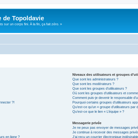
e de Topoldavie
sur un corps fini. À la fin, ça fait zéro. »
Niveaux des utilisateurs et groupes d’uti
Que sont les administrateurs ?
Que sont les modérateurs ?
Que sont les groupes d’utilisateurs ?
Où sont les groupes d’utilisateurs et commen
Comment puis-je devenir le responsable d’un
nnecter ?!
Pourquoi certains groupes d’utilisateurs app
Qu’est-ce qu’un « groupe d’utilisateurs par 
Qu’est-ce que le lien « L’équipe » ?
Messagerie privée
Je ne peux pas envoyer de messages privé
Je continue à recevoir des messages privés 
urs en ligne ?
J’ai reçu un courrier électronique indésirabl