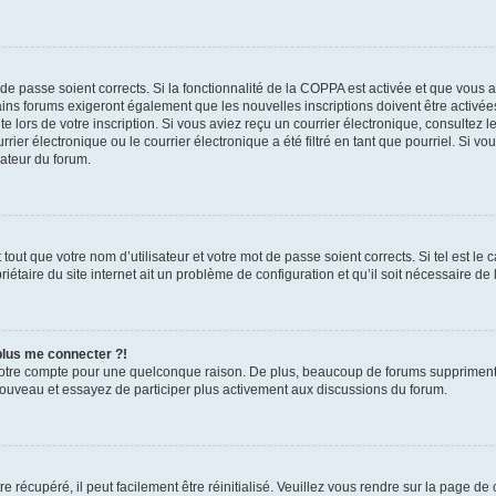
t de passe soient corrects. Si la fonctionnalité de la COPPA est activée et que vous 
ains forums exigeront également que les nouvelles inscriptions doivent être activée
te lors de votre inscription. Si vous aviez reçu un courrier électronique, consultez l
r électronique ou le courrier électronique a été filtré en tant que pourriel. Si vo
rateur du forum.
out que votre nom d’utilisateur et votre mot de passe soient corrects. Si tel est le
iétaire du site internet ait un problème de configuration et qu’il soit nécessaire de l
 plus me connecter ?!
votre compte pour une quelconque raison. De plus, beaucoup de forums suppriment pér
 nouveau et essayez de participer plus activement aux discussions du forum.
 récupéré, il peut facilement être réinitialisé. Veuillez vous rendre sur la page de