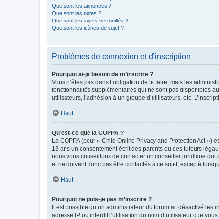
Que sont les annonces ?
Que sont les notes ?
Que sont les sujets verrouillés ?
Que sont les icônes de sujet ?
Problèmes de connexion et d’inscription
Pourquoi ai-je besoin de m’inscrire ?
Vous n’êtes pas dans l’obligation de le faire, mais les adminis
fonctionnalités supplémentaires qui ne sont pas disponibles aux 
utilisateurs, l’adhésion à un groupe d’utilisateurs, etc. L’insc
Haut
Qu’est-ce que la COPPA ?
La COPPA (pour « Child Online Privacy and Protection Act ») es
13 ans un consentement écrit des parents ou des tuteurs légaux
nous vous conseillons de contacter un conseiller juridique qui
et ne doivent donc pas être contactés à ce sujet, excepté lorsq
Haut
Pourquoi ne puis-je pas m’inscrire ?
Il est possible qu’un administrateur du forum ait désactivé les 
adresse IP ou interdit l’utilisation du nom d’utilisateur que vou