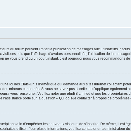
trateurs du forum peuvent limiter la publication de messages aux utilisateurs inscri
visiteurs, tels que l’affichage d’avatars personnalisés, l’utilisation de la messager
ription ne vous prend qu’un court instant, c’est pourquoi nous vous recommandons de l
t une loi des États-Unis d’Amérique qui demande aux sites internet collectant pot
 des mineurs concernés. Si vous ne savez pas si cette loi s’applique également au
 pourra vous renseigner. Veuillez noter que phpBB Limited et que les propriétaires
ue l’assistance porte sur la question « Qui dois-je contacter à propos de problèmes 
inscriptions afin d’empêcher les nouveaux visiteurs de s’inscrire. De même, il est é
s souhaitez utiliser. Pour plus d’informations, veuillez contacter un administrateur du