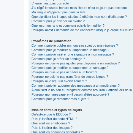
L’heure n’est pas correcte !
J’ai réglé le fuseau horaire mais l’heure n’est toujours pas correcte !
Ma langue n’apparaît pas dans la liste !
Que signifient les images situées à côté de mon nom d’utilisateur ?
Comment puis-je afficher un avatar ?
Quel est mon rang et comment puis-je le modifier ?
Pourquoi m’est-il demandé de me connecter lorsque je clique sur le lien 
Problèmes de publication
Comment puis-je publier un nouveau sujet ou une réponse ?
Comment puis-je modifier ou supprimer un message ?
Comment puis-je insérer une signature à mon message ?
Comment puis-je créer un sondage ?
Pourquoi ne puis-je pas ajouter plus d’options à un sondage ?
Comment puis-je modifier ou supprimer un sondage ?
Pourquoi ne puis-je pas accéder à un forum ?
Pourquoi ne puis-je pas transférer de pièces jointes ?
Pourquoi ai-je reçu un avertissement ?
Comment puis-je rapporter des messages à un modérateur ?
À quoi sert le bouton « Enregistrer comme brouillon » affiché lors de la 
Pourquoi mon message a-t-il besoin d’être approuvé ?
Comment puis-je remonter mes sujets ?
Mise en forme et types de sujets
Qu’est-ce que le BBCode ?
Puis-je insérer du code HTML ?
Que sont les émoticônes ?
Puis-je insérer des images ?
Que sont les annonces générales ?