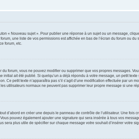
outon « Nouveau sujet ». Pour publier une réponse à un sujet ou un message, cliqu
 forum, une liste de vos permissions est affichée en bas de l’écran du forum ou du
ce forum, etc.
r du forum, vous ne pouvez modifier ou supprimer que vos propres messages. Vou
 initial ait été publié. Si quelqu’un a déjà répondu à votre message, un petit text
ion. Ce petit texte n’apparaîtra pas s’il s’agit d’une modification effectuée par un 
ue les utilisateurs normaux ne peuvent pas supprimer leur propre message si une ré
ut d’abord en créer une depuis le panneau de contrôle de l’utilisateur. Une fois c
ure. Vous pouvez également ajouter une signature qui sera insérée à tous vos mess
 vous sera plus utile de spécifier sur chaque message votre souhait d’insérer votre si