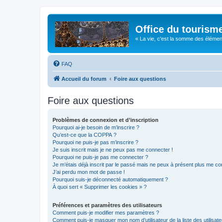
Office du tourism
« La vie, c'est la somme des éléments 
FAQ
Accueil du forum
Foire aux questions
Foire aux questions
Problèmes de connexion et d’inscription
Pourquoi ai-je besoin de m’inscrire ?
Qu’est-ce que la COPPA ?
Pourquoi ne puis-je pas m’inscrire ?
Je suis inscrit mais je ne peux pas me connecter !
Pourquoi ne puis-je pas me connecter ?
Je m’étais déjà inscrit par le passé mais ne peux à présent plus me co
J’ai perdu mon mot de passe !
Pourquoi suis-je déconnecté automatiquement ?
À quoi sert « Supprimer les cookies » ?
Préférences et paramètres des utilisateurs
Comment puis-je modifier mes paramètres ?
Comment puis-je masquer mon nom d’utilisateur de la liste des utilisate