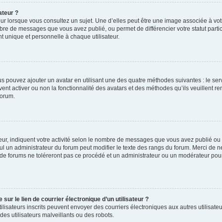
ateur ?
ur lorsque vous consultez un sujet. Une d’elles peut être une image associée à vo
mbre de messages que vous avez publié, ou permet de différencier votre statut parti
 unique et personnelle à chaque utilisateur.
ous pouvez ajouter un avatar en utilisant une des quatre méthodes suivantes : le serv
ent activer ou non la fonctionnalité des avatars et des méthodes qu’ils veuillent ren
forum.
ur, indiquent votre activité selon le nombre de messages que vous avez publié ou id
eul un administrateur du forum peut modifier le texte des rangs du forum. Merci de 
de forums ne toléreront pas ce procédé et un administrateur ou un modérateur pou
ur le lien de courrier électronique d’un utilisateur ?
s utilisateurs inscrits peuvent envoyer des courriers électroniques aux autres utili
es utilisateurs malveillants ou des robots.