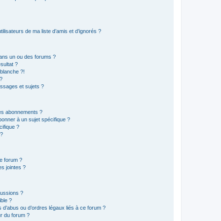
lisateurs de ma liste d’amis et d’ignorés ?
ans un ou des forums ?
sultat ?
blanche ?!
?
ssages et sujets ?
t les abonnements ?
onner à un sujet spécifique ?
ifique ?
 ?
ce forum ?
s jointes ?
cussions ?
ible ?
 d’abus ou d’ordres légaux liés à ce forum ?
r du forum ?