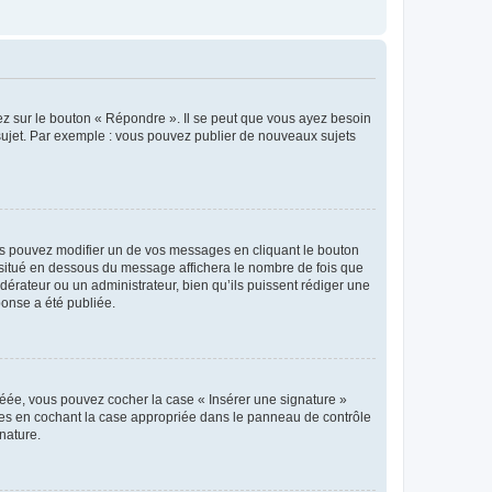
ez sur le bouton « Répondre ». Il se peut que vous ayez besoin
 sujet. Par exemple : vous pouvez publier de nouveaux sujets
s pouvez modifier un de vos messages en cliquant le bouton
e situé en dessous du message affichera le nombre de fois que
modérateur ou un administrateur, bien qu’ils puissent rédiger une
ponse a été publiée.
réée, vous pouvez cocher la case « Insérer une signature »
ages en cochant la case appropriée dans le panneau de contrôle
gnature.