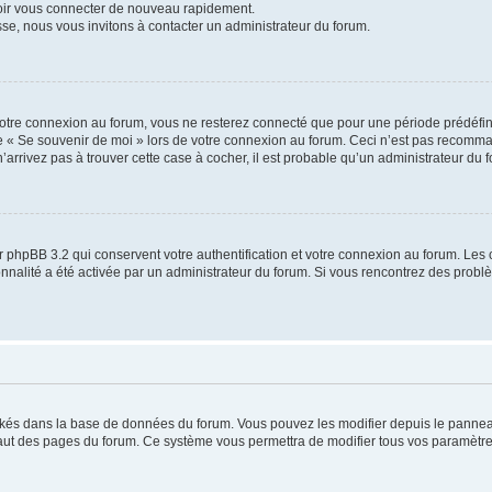
voir vous connecter de nouveau rapidement.
sse, nous vous invitons à contacter un administrateur du forum.
otre connexion au forum, vous ne resterez connecté que pour une période prédéfinie
se « Se souvenir de moi » lors de votre connexion au forum. Ceci n’est pas recomm
’arrivez pas à trouver cette case à cocher, il est probable qu’un administrateur du fo
 phpBB 3.2 qui conservent votre authentification et votre connexion au forum. Les 
tionnalité a été activée par un administrateur du forum. Si vous rencontrez des pro
ockés dans la base de données du forum. Vous pouvez les modifier depuis le panneau 
haut des pages du forum. Ce système vous permettra de modifier tous vos paramètre