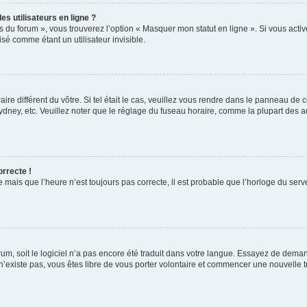
s utilisateurs en ligne ?
s du forum », vous trouverez l’option « Masquer mon statut en ligne ». Si vous activ
é comme étant un utilisateur invisible.
aire différent du vôtre. Si tel était le cas, veuillez vous rendre dans le panneau de co
ey, etc. Veuillez noter que le réglage du fuseau horaire, comme la plupart des autr
orrecte !
 mais que l’heure n’est toujours pas correcte, il est probable que l’horloge du serve
orum, soit le logiciel n’a pas encore été traduit dans votre langue. Essayez de deman
 n’existe pas, vous êtes libre de vous porter volontaire et commencer une nouvelle t