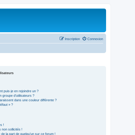
Inscription
Connexion
lisateurs
t puis-je en rejoindre un ?
 groupe d’utilisateurs ?
araissent dans une couleur différente ?
défaut » ?
s !
non sollicités !
e de la part de quelqu’un sur ce forum !