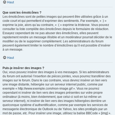
Haut
Que sont les émoticônes ?
Les émoticônes sont de petites images qui peuvent être utilisées grâce à un
code court et qui permettent d’exprimer des sentiments. Par exemple, « :) »
exprime la joie, alors qu’au contraire, « :( » exprime la tristesse. Vous pouvez
consulter la liste complète des émoticônes depuis le formulaire de rédaction.
Essayez cependant de ne pas abuser des émoticônes, elles peuvent
rapidement rendre un message illisible et un modérateur pourrait décider de le
modifier ou de le supprimer complètement. Les administrateurs du forum
peuvent également limiter le nombre d’émoticônes qu’il est possible d’insérer
à un message.
Haut
Puis-je insérer des images ?
Oui, vous pouvez insérer des images à vos messages. Si les administrateurs
du forum ont autorisé l’insertion de pièces jointes, vous pourrez transférer des
images sur le forum. Dans le cas contraire, vous devrez insérer un lien vers
une image distante, hébergée sur un serveur internet public, comme par
exemple « http://www.exemple.com/mon-image.gif ». Vous ne pourrez
cependant ni insérer de lien vers des images présentes sur votre propre
ordinateur (à moins, bien évidemment, que celui-ci soit en lui-même un
serveur internet), ni insérer de lien vers des images hébergées derrière un
quelconque système d’authentification, comme par exemple les services de
messagerie électronique de Outlook ou de Yahoo, les sites protégés par un
mot de passe, etc. Pour insérer une image, utilisez la balise BBCode « [img] ».