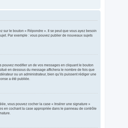
ez sur le bouton « Répondre ». Il se peut que vous ayez besoin
 sujet. Par exemple : vous pouvez publier de nouveaux sujets
s pouvez modifier un de vos messages en cliquant le bouton
e situé en dessous du message affichera le nombre de fois que
modérateur ou un administrateur, bien qu’ils puissent rédiger une
ponse a été publiée.
réée, vous pouvez cocher la case « Insérer une signature »
ages en cochant la case appropriée dans le panneau de contrôle
gnature.