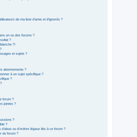
lisateurs de ma liste d’amis et d’ignorés ?
ans un ou des forums ?
sultat ?
blanche ?!
?
ssages et sujets ?
t les abonnements ?
onner à un sujet spécifique ?
ifique ?
 ?
ce forum ?
s jointes ?
cussions ?
ible ?
 d’abus ou d’ordres légaux liés à ce forum ?
r du forum ?