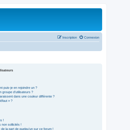
Inscription
Connexion
lisateurs
t puis-je en rejoindre un ?
 groupe d’utilisateurs ?
araissent dans une couleur différente ?
défaut » ?
s !
non sollicités !
e de la part de quelqu’un sur ce forum !