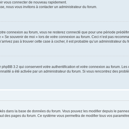
voir vous connecter de nouveau rapidement.
sse, nous vous invitons à contacter un administrateur du forum.
otre connexion au forum, vous ne resterez connecté que pour une période prédéfinie
se « Se souvenir de moi » lors de votre connexion au forum. Ceci n’est pas recomm
’arrivez pas à trouver cette case à cocher, il est probable qu’un administrateur du fo
 phpBB 3.2 qui conservent votre authentification et votre connexion au forum. Les 
tionnalité a été activée par un administrateur du forum. Si vous rencontrez des pro
ockés dans la base de données du forum. Vous pouvez les modifier depuis le panneau 
haut des pages du forum. Ce système vous permettra de modifier tous vos paramètre