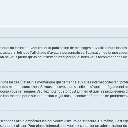
trateurs du forum peuvent limiter la publication de messages aux utilisateurs inscri
visiteurs, tels que l’affichage d’avatars personnalisés, l’utilisation de la messager
ription ne vous prend qu’un court instant, c’est pourquoi nous vous recommandons de l
t une loi des États-Unis d’Amérique qui demande aux sites internet collectant pot
 des mineurs concernés. Si vous ne savez pas si cette loi s’applique également au
 pourra vous renseigner. Veuillez noter que phpBB Limited et que les propriétaires
ue l’assistance porte sur la question « Qui dois-je contacter à propos de problèmes 
inscriptions afin d’empêcher les nouveaux visiteurs de s’inscrire. De même, il est é
s souhaitez utiliser. Pour plus d’informations, veuillez contacter un administrateur du