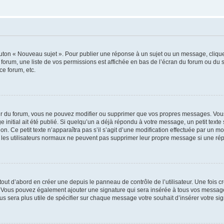
outon « Nouveau sujet ». Pour publier une réponse à un sujet ou un message, cliqu
 forum, une liste de vos permissions est affichée en bas de l’écran du forum ou du
ce forum, etc.
r du forum, vous ne pouvez modifier ou supprimer que vos propres messages. Vou
 initial ait été publié. Si quelqu’un a déjà répondu à votre message, un petit text
ion. Ce petit texte n’apparaîtra pas s’il s’agit d’une modification effectuée par un 
ue les utilisateurs normaux ne peuvent pas supprimer leur propre message si une ré
ut d’abord en créer une depuis le panneau de contrôle de l’utilisateur. Une fois c
ure. Vous pouvez également ajouter une signature qui sera insérée à tous vos mess
 vous sera plus utile de spécifier sur chaque message votre souhait d’insérer votre si