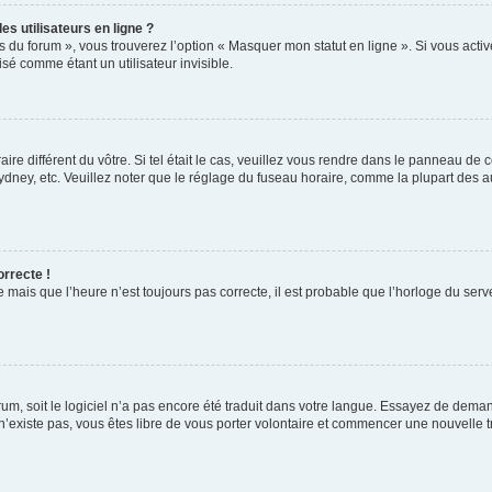
s utilisateurs en ligne ?
s du forum », vous trouverez l’option « Masquer mon statut en ligne ». Si vous activ
é comme étant un utilisateur invisible.
aire différent du vôtre. Si tel était le cas, veuillez vous rendre dans le panneau de co
ey, etc. Veuillez noter que le réglage du fuseau horaire, comme la plupart des autr
orrecte !
 mais que l’heure n’est toujours pas correcte, il est probable que l’horloge du serve
orum, soit le logiciel n’a pas encore été traduit dans votre langue. Essayez de deman
 n’existe pas, vous êtes libre de vous porter volontaire et commencer une nouvelle t