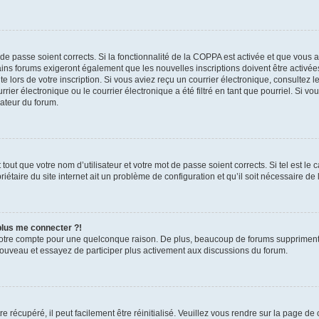
t de passe soient corrects. Si la fonctionnalité de la COPPA est activée et que vous 
ains forums exigeront également que les nouvelles inscriptions doivent être activée
te lors de votre inscription. Si vous aviez reçu un courrier électronique, consultez l
r électronique ou le courrier électronique a été filtré en tant que pourriel. Si vo
rateur du forum.
out que votre nom d’utilisateur et votre mot de passe soient corrects. Si tel est le
iétaire du site internet ait un problème de configuration et qu’il soit nécessaire de l
 plus me connecter ?!
votre compte pour une quelconque raison. De plus, beaucoup de forums suppriment pér
 nouveau et essayez de participer plus activement aux discussions du forum.
 récupéré, il peut facilement être réinitialisé. Veuillez vous rendre sur la page de