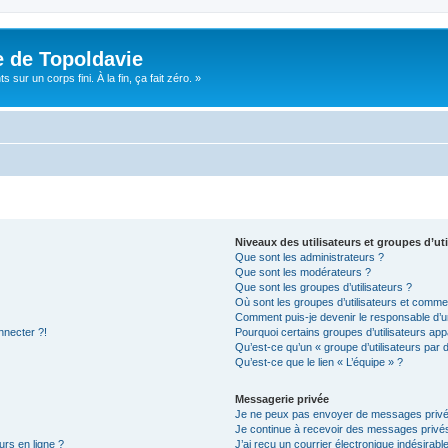
e de Topoldavie
sur un corps fini. À la fin, ça fait zéro. »
Niveaux des utilisateurs et groupes d’uti
Que sont les administrateurs ?
Que sont les modérateurs ?
Que sont les groupes d’utilisateurs ?
Où sont les groupes d’utilisateurs et commen
Comment puis-je devenir le responsable d’un
nnecter ?!
Pourquoi certains groupes d’utilisateurs app
Qu’est-ce qu’un « groupe d’utilisateurs par 
Qu’est-ce que le lien « L’équipe » ?
Messagerie privée
Je ne peux pas envoyer de messages privé
Je continue à recevoir des messages privés 
urs en ligne ?
J’ai reçu un courrier électronique indésirabl