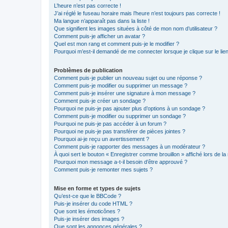
L’heure n’est pas correcte !
J’ai réglé le fuseau horaire mais l’heure n’est toujours pas correcte !
Ma langue n’apparaît pas dans la liste !
Que signifient les images situées à côté de mon nom d’utilisateur ?
Comment puis-je afficher un avatar ?
Quel est mon rang et comment puis-je le modifier ?
Pourquoi m’est-il demandé de me connecter lorsque je clique sur le lien 
Problèmes de publication
Comment puis-je publier un nouveau sujet ou une réponse ?
Comment puis-je modifier ou supprimer un message ?
Comment puis-je insérer une signature à mon message ?
Comment puis-je créer un sondage ?
Pourquoi ne puis-je pas ajouter plus d’options à un sondage ?
Comment puis-je modifier ou supprimer un sondage ?
Pourquoi ne puis-je pas accéder à un forum ?
Pourquoi ne puis-je pas transférer de pièces jointes ?
Pourquoi ai-je reçu un avertissement ?
Comment puis-je rapporter des messages à un modérateur ?
À quoi sert le bouton « Enregistrer comme brouillon » affiché lors de la 
Pourquoi mon message a-t-il besoin d’être approuvé ?
Comment puis-je remonter mes sujets ?
Mise en forme et types de sujets
Qu’est-ce que le BBCode ?
Puis-je insérer du code HTML ?
Que sont les émoticônes ?
Puis-je insérer des images ?
Que sont les annonces générales ?