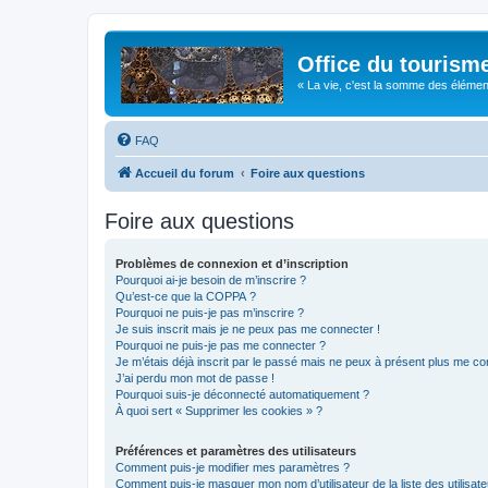
Office du tourism
« La vie, c'est la somme des éléments 
FAQ
Accueil du forum
Foire aux questions
Foire aux questions
Problèmes de connexion et d’inscription
Pourquoi ai-je besoin de m’inscrire ?
Qu’est-ce que la COPPA ?
Pourquoi ne puis-je pas m’inscrire ?
Je suis inscrit mais je ne peux pas me connecter !
Pourquoi ne puis-je pas me connecter ?
Je m’étais déjà inscrit par le passé mais ne peux à présent plus me co
J’ai perdu mon mot de passe !
Pourquoi suis-je déconnecté automatiquement ?
À quoi sert « Supprimer les cookies » ?
Préférences et paramètres des utilisateurs
Comment puis-je modifier mes paramètres ?
Comment puis-je masquer mon nom d’utilisateur de la liste des utilisate