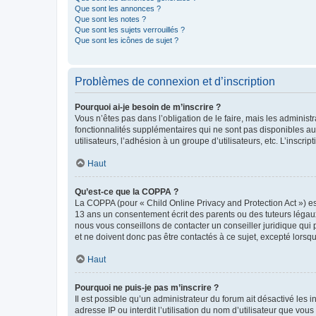
Que sont les annonces ?
Que sont les notes ?
Que sont les sujets verrouillés ?
Que sont les icônes de sujet ?
Problèmes de connexion et d’inscription
Pourquoi ai-je besoin de m’inscrire ?
Vous n’êtes pas dans l’obligation de le faire, mais les adminis
fonctionnalités supplémentaires qui ne sont pas disponibles aux 
utilisateurs, l’adhésion à un groupe d’utilisateurs, etc. L’insc
Haut
Qu’est-ce que la COPPA ?
La COPPA (pour « Child Online Privacy and Protection Act ») es
13 ans un consentement écrit des parents ou des tuteurs légaux
nous vous conseillons de contacter un conseiller juridique qui
et ne doivent donc pas être contactés à ce sujet, excepté lorsq
Haut
Pourquoi ne puis-je pas m’inscrire ?
Il est possible qu’un administrateur du forum ait désactivé les 
adresse IP ou interdit l’utilisation du nom d’utilisateur que vou