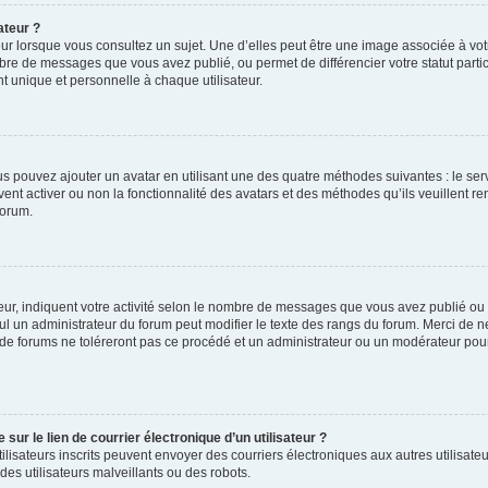
ateur ?
ur lorsque vous consultez un sujet. Une d’elles peut être une image associée à vo
mbre de messages que vous avez publié, ou permet de différencier votre statut parti
 unique et personnelle à chaque utilisateur.
ous pouvez ajouter un avatar en utilisant une des quatre méthodes suivantes : le serv
ent activer ou non la fonctionnalité des avatars et des méthodes qu’ils veuillent ren
forum.
ur, indiquent votre activité selon le nombre de messages que vous avez publié ou id
eul un administrateur du forum peut modifier le texte des rangs du forum. Merci de 
de forums ne toléreront pas ce procédé et un administrateur ou un modérateur pou
ur le lien de courrier électronique d’un utilisateur ?
s utilisateurs inscrits peuvent envoyer des courriers électroniques aux autres utili
es utilisateurs malveillants ou des robots.