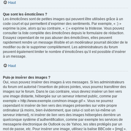
Haut
Que sont les émoticônes ?
Les émoticônes sont de petites images qui peuvent être utilisées grâce à un
code court et qui permettent d’exprimer des sentiments. Par exemple, « :) »
exprime la joie, alors qu’au contraire, « :( » exprime la tristesse. Vous pouvez
consulter la liste complète des émoticônes depuis le formulaire de rédaction.
Essayez cependant de ne pas abuser des émoticônes, elles peuvent
rapidement rendre un message illisible et un modérateur pourrait décider de le
modifier ou de le supprimer complètement. Les administrateurs du forum
peuvent également limiter le nombre d’émoticônes qu’il est possible d’insérer
à un message.
Haut
Puis-je insérer des images ?
Oui, vous pouvez insérer des images à vos messages. Si les administrateurs
du forum ont autorisé l’insertion de pièces jointes, vous pourrez transférer des
images sur le forum. Dans le cas contraire, vous devrez insérer un lien vers
une image distante, hébergée sur un serveur internet public, comme par
exemple « http://www.exemple.com/mon-image.gif ». Vous ne pourrez
cependant ni insérer de lien vers des images présentes sur votre propre
ordinateur (à moins, bien évidemment, que celui-ci soit en lui-même un
serveur internet), ni insérer de lien vers des images hébergées derrière un
quelconque système d’authentification, comme par exemple les services de
messagerie électronique de Outlook ou de Yahoo, les sites protégés par un
mot de passe, etc. Pour insérer une image, utilisez la balise BBCode « [img] ».