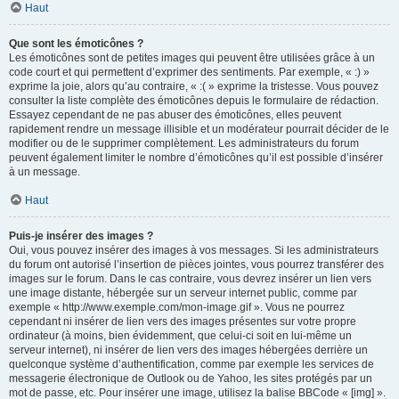
Haut
Que sont les émoticônes ?
Les émoticônes sont de petites images qui peuvent être utilisées grâce à un
code court et qui permettent d’exprimer des sentiments. Par exemple, « :) »
exprime la joie, alors qu’au contraire, « :( » exprime la tristesse. Vous pouvez
consulter la liste complète des émoticônes depuis le formulaire de rédaction.
Essayez cependant de ne pas abuser des émoticônes, elles peuvent
rapidement rendre un message illisible et un modérateur pourrait décider de le
modifier ou de le supprimer complètement. Les administrateurs du forum
peuvent également limiter le nombre d’émoticônes qu’il est possible d’insérer
à un message.
Haut
Puis-je insérer des images ?
Oui, vous pouvez insérer des images à vos messages. Si les administrateurs
du forum ont autorisé l’insertion de pièces jointes, vous pourrez transférer des
images sur le forum. Dans le cas contraire, vous devrez insérer un lien vers
une image distante, hébergée sur un serveur internet public, comme par
exemple « http://www.exemple.com/mon-image.gif ». Vous ne pourrez
cependant ni insérer de lien vers des images présentes sur votre propre
ordinateur (à moins, bien évidemment, que celui-ci soit en lui-même un
serveur internet), ni insérer de lien vers des images hébergées derrière un
quelconque système d’authentification, comme par exemple les services de
messagerie électronique de Outlook ou de Yahoo, les sites protégés par un
mot de passe, etc. Pour insérer une image, utilisez la balise BBCode « [img] ».