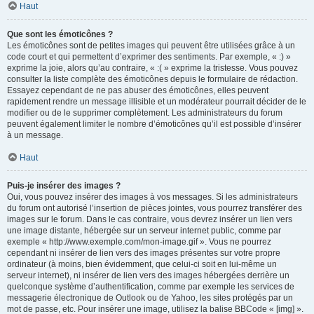
Haut
Que sont les émoticônes ?
Les émoticônes sont de petites images qui peuvent être utilisées grâce à un
code court et qui permettent d’exprimer des sentiments. Par exemple, « :) »
exprime la joie, alors qu’au contraire, « :( » exprime la tristesse. Vous pouvez
consulter la liste complète des émoticônes depuis le formulaire de rédaction.
Essayez cependant de ne pas abuser des émoticônes, elles peuvent
rapidement rendre un message illisible et un modérateur pourrait décider de le
modifier ou de le supprimer complètement. Les administrateurs du forum
peuvent également limiter le nombre d’émoticônes qu’il est possible d’insérer
à un message.
Haut
Puis-je insérer des images ?
Oui, vous pouvez insérer des images à vos messages. Si les administrateurs
du forum ont autorisé l’insertion de pièces jointes, vous pourrez transférer des
images sur le forum. Dans le cas contraire, vous devrez insérer un lien vers
une image distante, hébergée sur un serveur internet public, comme par
exemple « http://www.exemple.com/mon-image.gif ». Vous ne pourrez
cependant ni insérer de lien vers des images présentes sur votre propre
ordinateur (à moins, bien évidemment, que celui-ci soit en lui-même un
serveur internet), ni insérer de lien vers des images hébergées derrière un
quelconque système d’authentification, comme par exemple les services de
messagerie électronique de Outlook ou de Yahoo, les sites protégés par un
mot de passe, etc. Pour insérer une image, utilisez la balise BBCode « [img] ».