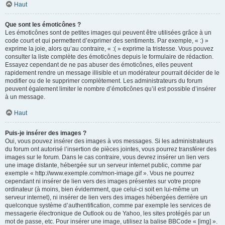
Haut
Que sont les émoticônes ?
Les émoticônes sont de petites images qui peuvent être utilisées grâce à un
code court et qui permettent d’exprimer des sentiments. Par exemple, « :) »
exprime la joie, alors qu’au contraire, « :( » exprime la tristesse. Vous pouvez
consulter la liste complète des émoticônes depuis le formulaire de rédaction.
Essayez cependant de ne pas abuser des émoticônes, elles peuvent
rapidement rendre un message illisible et un modérateur pourrait décider de le
modifier ou de le supprimer complètement. Les administrateurs du forum
peuvent également limiter le nombre d’émoticônes qu’il est possible d’insérer
à un message.
Haut
Puis-je insérer des images ?
Oui, vous pouvez insérer des images à vos messages. Si les administrateurs
du forum ont autorisé l’insertion de pièces jointes, vous pourrez transférer des
images sur le forum. Dans le cas contraire, vous devrez insérer un lien vers
une image distante, hébergée sur un serveur internet public, comme par
exemple « http://www.exemple.com/mon-image.gif ». Vous ne pourrez
cependant ni insérer de lien vers des images présentes sur votre propre
ordinateur (à moins, bien évidemment, que celui-ci soit en lui-même un
serveur internet), ni insérer de lien vers des images hébergées derrière un
quelconque système d’authentification, comme par exemple les services de
messagerie électronique de Outlook ou de Yahoo, les sites protégés par un
mot de passe, etc. Pour insérer une image, utilisez la balise BBCode « [img] ».