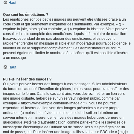
Haut
Que sont les émoticônes ?
Les émoticônes sont de petites images qui peuvent être utilisées grâce à un
code court et qui permettent d’exprimer des sentiments. Par exemple, « :) »
exprime la joie, alors qu’au contraire, « :( » exprime la tristesse. Vous pouvez
consulter la liste complète des émoticônes depuis le formulaire de rédaction.
Essayez cependant de ne pas abuser des émoticônes, elles peuvent
rapidement rendre un message illisible et un modérateur pourrait décider de le
modifier ou de le supprimer complètement. Les administrateurs du forum
peuvent également limiter le nombre d’émoticônes qu’il est possible d’insérer
à un message.
Haut
Puis-je insérer des images ?
Oui, vous pouvez insérer des images à vos messages. Si les administrateurs
du forum ont autorisé l’insertion de pièces jointes, vous pourrez transférer des
images sur le forum. Dans le cas contraire, vous devrez insérer un lien vers
une image distante, hébergée sur un serveur internet public, comme par
exemple « http://www.exemple.com/mon-image.gif ». Vous ne pourrez
cependant ni insérer de lien vers des images présentes sur votre propre
ordinateur (à moins, bien évidemment, que celui-ci soit en lui-même un
serveur internet), ni insérer de lien vers des images hébergées derrière un
quelconque système d’authentification, comme par exemple les services de
messagerie électronique de Outlook ou de Yahoo, les sites protégés par un
mot de passe, etc. Pour insérer une image, utilisez la balise BBCode « [img] ».