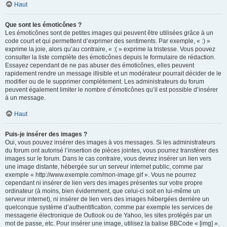
Haut
Que sont les émoticônes ?
Les émoticônes sont de petites images qui peuvent être utilisées grâce à un
code court et qui permettent d’exprimer des sentiments. Par exemple, « :) »
exprime la joie, alors qu’au contraire, « :( » exprime la tristesse. Vous pouvez
consulter la liste complète des émoticônes depuis le formulaire de rédaction.
Essayez cependant de ne pas abuser des émoticônes, elles peuvent
rapidement rendre un message illisible et un modérateur pourrait décider de le
modifier ou de le supprimer complètement. Les administrateurs du forum
peuvent également limiter le nombre d’émoticônes qu’il est possible d’insérer
à un message.
Haut
Puis-je insérer des images ?
Oui, vous pouvez insérer des images à vos messages. Si les administrateurs
du forum ont autorisé l’insertion de pièces jointes, vous pourrez transférer des
images sur le forum. Dans le cas contraire, vous devrez insérer un lien vers
une image distante, hébergée sur un serveur internet public, comme par
exemple « http://www.exemple.com/mon-image.gif ». Vous ne pourrez
cependant ni insérer de lien vers des images présentes sur votre propre
ordinateur (à moins, bien évidemment, que celui-ci soit en lui-même un
serveur internet), ni insérer de lien vers des images hébergées derrière un
quelconque système d’authentification, comme par exemple les services de
messagerie électronique de Outlook ou de Yahoo, les sites protégés par un
mot de passe, etc. Pour insérer une image, utilisez la balise BBCode « [img] ».