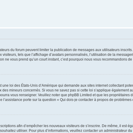
trateurs du forum peuvent limiter la publication de messages aux utilisateurs inscri
visiteurs, tels que l’affichage d’avatars personnalisés, l’utilisation de la messager
ription ne vous prend qu’un court instant, c’est pourquoi nous vous recommandons de l
t une loi des États-Unis d’Amérique qui demande aux sites internet collectant pot
 des mineurs concernés. Si vous ne savez pas si cette loi s’applique également au
 pourra vous renseigner. Veuillez noter que phpBB Limited et que les propriétaires
ue l’assistance porte sur la question « Qui dois-je contacter à propos de problèmes 
inscriptions afin d’empêcher les nouveaux visiteurs de s’inscrire. De même, il est é
s souhaitez utiliser. Pour plus d’informations, veuillez contacter un administrateur du