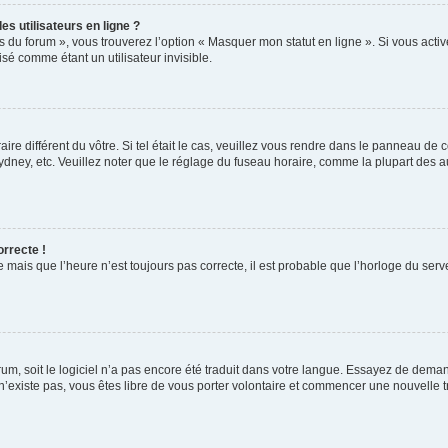
s utilisateurs en ligne ?
s du forum », vous trouverez l’option « Masquer mon statut en ligne ». Si vous activ
é comme étant un utilisateur invisible.
aire différent du vôtre. Si tel était le cas, veuillez vous rendre dans le panneau de co
ey, etc. Veuillez noter que le réglage du fuseau horaire, comme la plupart des autr
orrecte !
 mais que l’heure n’est toujours pas correcte, il est probable que l’horloge du serve
orum, soit le logiciel n’a pas encore été traduit dans votre langue. Essayez de deman
 n’existe pas, vous êtes libre de vous porter volontaire et commencer une nouvelle t