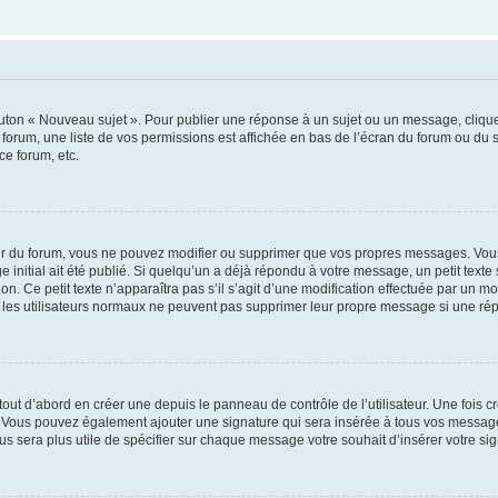
outon « Nouveau sujet ». Pour publier une réponse à un sujet ou un message, cliqu
 forum, une liste de vos permissions est affichée en bas de l’écran du forum ou du
ce forum, etc.
r du forum, vous ne pouvez modifier ou supprimer que vos propres messages. Vou
 initial ait été publié. Si quelqu’un a déjà répondu à votre message, un petit text
ion. Ce petit texte n’apparaîtra pas s’il s’agit d’une modification effectuée par un 
ue les utilisateurs normaux ne peuvent pas supprimer leur propre message si une ré
ut d’abord en créer une depuis le panneau de contrôle de l’utilisateur. Une fois c
ure. Vous pouvez également ajouter une signature qui sera insérée à tous vos mess
 vous sera plus utile de spécifier sur chaque message votre souhait d’insérer votre si