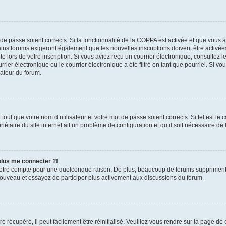
t de passe soient corrects. Si la fonctionnalité de la COPPA est activée et que vous 
ains forums exigeront également que les nouvelles inscriptions doivent être activée
te lors de votre inscription. Si vous aviez reçu un courrier électronique, consultez l
r électronique ou le courrier électronique a été filtré en tant que pourriel. Si vo
rateur du forum.
out que votre nom d’utilisateur et votre mot de passe soient corrects. Si tel est le
iétaire du site internet ait un problème de configuration et qu’il soit nécessaire de l
 plus me connecter ?!
votre compte pour une quelconque raison. De plus, beaucoup de forums suppriment pér
 nouveau et essayez de participer plus activement aux discussions du forum.
 récupéré, il peut facilement être réinitialisé. Veuillez vous rendre sur la page de