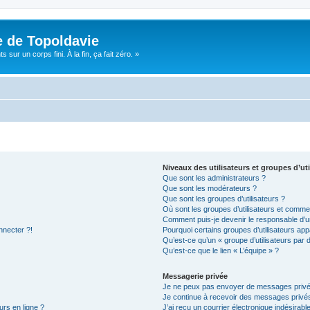
e de Topoldavie
sur un corps fini. À la fin, ça fait zéro. »
Niveaux des utilisateurs et groupes d’uti
Que sont les administrateurs ?
Que sont les modérateurs ?
Que sont les groupes d’utilisateurs ?
Où sont les groupes d’utilisateurs et commen
Comment puis-je devenir le responsable d’un
nnecter ?!
Pourquoi certains groupes d’utilisateurs app
Qu’est-ce qu’un « groupe d’utilisateurs par 
Qu’est-ce que le lien « L’équipe » ?
Messagerie privée
Je ne peux pas envoyer de messages privé
Je continue à recevoir des messages privés 
urs en ligne ?
J’ai reçu un courrier électronique indésirabl