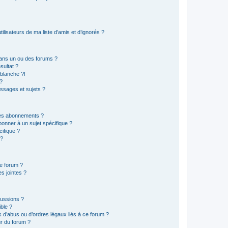
lisateurs de ma liste d’amis et d’ignorés ?
ans un ou des forums ?
sultat ?
blanche ?!
?
ssages et sujets ?
t les abonnements ?
onner à un sujet spécifique ?
ifique ?
 ?
ce forum ?
s jointes ?
cussions ?
ible ?
 d’abus ou d’ordres légaux liés à ce forum ?
r du forum ?