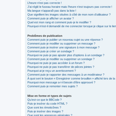
L’heure n’est pas correcte !
J’ai réglé le fuseau horaire mais l’heure n’est toujours pas correcte !
Ma langue n’apparaît pas dans la liste !
Que signifient les images situées à côté de mon nom d’utilisateur ?
Comment puis-je afficher un avatar ?
Quel est mon rang et comment puis-je le modifier ?
Pourquoi m’est-il demandé de me connecter lorsque je clique sur le lien 
Problèmes de publication
Comment puis-je publier un nouveau sujet ou une réponse ?
Comment puis-je modifier ou supprimer un message ?
Comment puis-je insérer une signature à mon message ?
Comment puis-je créer un sondage ?
Pourquoi ne puis-je pas ajouter plus d’options à un sondage ?
Comment puis-je modifier ou supprimer un sondage ?
Pourquoi ne puis-je pas accéder à un forum ?
Pourquoi ne puis-je pas transférer de pièces jointes ?
Pourquoi ai-je reçu un avertissement ?
Comment puis-je rapporter des messages à un modérateur ?
À quoi sert le bouton « Enregistrer comme brouillon » affiché lors de la 
Pourquoi mon message a-t-il besoin d’être approuvé ?
Comment puis-je remonter mes sujets ?
Mise en forme et types de sujets
Qu’est-ce que le BBCode ?
Puis-je insérer du code HTML ?
Que sont les émoticônes ?
Puis-je insérer des images ?
Que sont les annonces générales ?