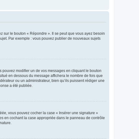
ez sur le bouton « Répondre ». Il se peut que vous ayez besoin
 sujet. Par exemple : vous pouvez publier de nouveaux sujets
s pouvez modifier un de vos messages en cliquant le bouton
e situé en dessous du message affichera le nombre de fois que
modérateur ou un administrateur, bien qu’ils puissent rédiger une
ponse a été publiée.
réée, vous pouvez cocher la case « Insérer une signature »
ages en cochant la case appropriée dans le panneau de contrôle
gnature.