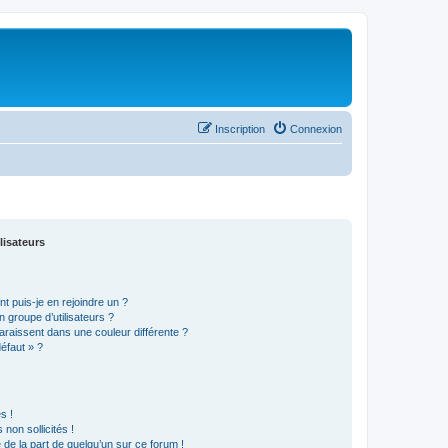
Inscription
Connexion
lisateurs
t puis-je en rejoindre un ?
 groupe d’utilisateurs ?
araissent dans une couleur différente ?
défaut » ?
s !
non sollicités !
e de la part de quelqu’un sur ce forum !