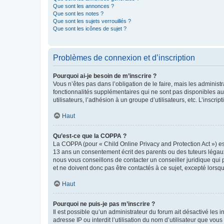
Que sont les annonces ?
Que sont les notes ?
Que sont les sujets verrouillés ?
Que sont les icônes de sujet ?
Problèmes de connexion et d’inscription
Pourquoi ai-je besoin de m’inscrire ?
Vous n’êtes pas dans l’obligation de le faire, mais les adminis
fonctionnalités supplémentaires qui ne sont pas disponibles aux 
utilisateurs, l’adhésion à un groupe d’utilisateurs, etc. L’insc
Haut
Qu’est-ce que la COPPA ?
La COPPA (pour « Child Online Privacy and Protection Act ») es
13 ans un consentement écrit des parents ou des tuteurs légaux
nous vous conseillons de contacter un conseiller juridique qui
et ne doivent donc pas être contactés à ce sujet, excepté lorsq
Haut
Pourquoi ne puis-je pas m’inscrire ?
Il est possible qu’un administrateur du forum ait désactivé les 
adresse IP ou interdit l’utilisation du nom d’utilisateur que vou