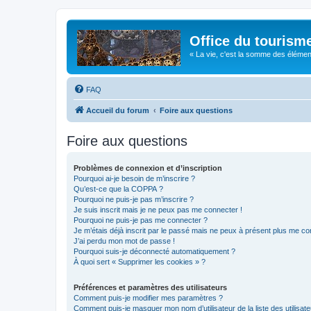
Office du tourism
« La vie, c'est la somme des éléments 
FAQ
Accueil du forum
Foire aux questions
Foire aux questions
Problèmes de connexion et d’inscription
Pourquoi ai-je besoin de m’inscrire ?
Qu’est-ce que la COPPA ?
Pourquoi ne puis-je pas m’inscrire ?
Je suis inscrit mais je ne peux pas me connecter !
Pourquoi ne puis-je pas me connecter ?
Je m’étais déjà inscrit par le passé mais ne peux à présent plus me co
J’ai perdu mon mot de passe !
Pourquoi suis-je déconnecté automatiquement ?
À quoi sert « Supprimer les cookies » ?
Préférences et paramètres des utilisateurs
Comment puis-je modifier mes paramètres ?
Comment puis-je masquer mon nom d’utilisateur de la liste des utilisate