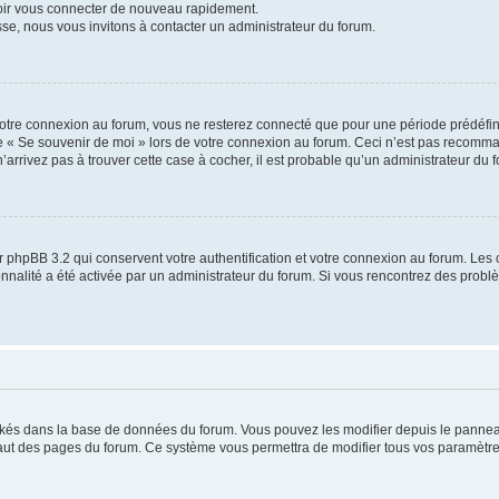
voir vous connecter de nouveau rapidement.
sse, nous vous invitons à contacter un administrateur du forum.
otre connexion au forum, vous ne resterez connecté que pour une période prédéfinie
se « Se souvenir de moi » lors de votre connexion au forum. Ceci n’est pas recomm
’arrivez pas à trouver cette case à cocher, il est probable qu’un administrateur du fo
 phpBB 3.2 qui conservent votre authentification et votre connexion au forum. Les 
tionnalité a été activée par un administrateur du forum. Si vous rencontrez des pro
ockés dans la base de données du forum. Vous pouvez les modifier depuis le panneau 
haut des pages du forum. Ce système vous permettra de modifier tous vos paramètre