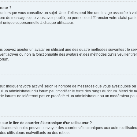
ateur ?
ur lorsque vous consultez un sujet. Une d’elles peut être une image associée à vo
mbre de messages que vous avez publié, ou permet de différencier votre statut parti
 unique et personnelle à chaque utilisateur.
ous pouvez ajouter un avatar en utilisant une des quatre méthodes suivantes : le serv
ent activer ou non la fonctionnalité des avatars et des méthodes qu’ils veuillent ren
forum.
ur, indiquent votre activité selon le nombre de messages que vous avez publié ou id
eul un administrateur du forum peut modifier le texte des rangs du forum. Merci de 
de forums ne toléreront pas ce procédé et un administrateur ou un modérateur pou
ur le lien de courrier électronique d’un utilisateur ?
s utilisateurs inscrits peuvent envoyer des courriers électroniques aux autres utili
es utilisateurs malveillants ou des robots.