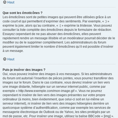
Haut
Que sont les émoticônes ?
Les émoticônes sont de petites images qui peuvent être utilisées grâce à un
code court et qui permettent d’exprimer des sentiments. Par exemple, « :) »
exprime la joie, alors qu’au contraire, « :( » exprime la tristesse. Vous pouvez
consulter la liste complète des émoticônes depuis le formulaire de rédaction.
Essayez cependant de ne pas abuser des émoticônes, elles peuvent
rapidement rendre un message illisible et un modérateur pourrait décider de le
modifier ou de le supprimer complètement. Les administrateurs du forum
peuvent également limiter le nombre d’émoticônes qu’il est possible d’insérer
à un message.
Haut
Puis-je insérer des images ?
Oui, vous pouvez insérer des images à vos messages. Si les administrateurs
du forum ont autorisé l’insertion de pièces jointes, vous pourrez transférer des
images sur le forum. Dans le cas contraire, vous devrez insérer un lien vers
une image distante, hébergée sur un serveur internet public, comme par
exemple « http://www.exemple.com/mon-image.gif ». Vous ne pourrez
cependant ni insérer de lien vers des images présentes sur votre propre
ordinateur (à moins, bien évidemment, que celui-ci soit en lui-même un
serveur internet), ni insérer de lien vers des images hébergées derrière un
quelconque système d’authentification, comme par exemple les services de
messagerie électronique de Outlook ou de Yahoo, les sites protégés par un
mot de passe, etc. Pour insérer une image, utilisez la balise BBCode « [img] ».